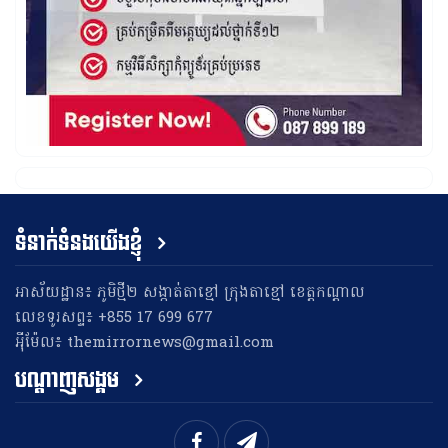
ទំនាក់ទំនងយើងខ្ញុំ
អាស័យដ្ឋាន៖ ភូមិថ្មី២ សង្កាត់តាខ្មៅ ក្រុងតាខ្មៅ ខេត្តកណ្តាល
លេខទូរសព្ទ៖ +855 17 699 677
អុីម៉ែល៖ themirrornews@gmail.com
បណ្តាញសង្គម