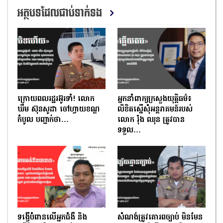
អត្ថបទដែលជាប់ទាក់ទង
ក្រោយពលរដ្ឋរអ៊ូរទាំ! លោក
អ្នកនាំពាក្យក្រសួងយុត្តិធម៌៖
ឃឹម ស៊ុនសូដា ចៅហ្វាយខណ្ឌ
លិខិតស្នើសុំអន្តរាគមន៍របស់
កំបូល បញ្ជាក់ថា…
លោក រ៉ុង ឈុន ត្រូវបាន
ទទួល…
ទង្វើបំពានលើអ្នកជំងឺ និង
សំណង់ត្រូវគោរពច្បាប់ មិនមែន