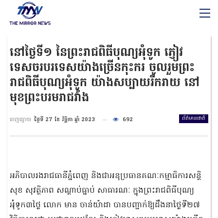
នៅថ្ងៃទី១ នៃព្រះរាជពិធីបុណ្យអុំទូក ភ្ញៀវ
ទេសចរបរទេសយ៉ាងច្រើនកុះករ ចូលរួមព្រះ
រាជពិធីបុណ្យអុំទូក យ៉ាងសប្បាយរីករាយ នៅ
មុខព្រះបរមរាជវាំង
ព័ត៌មានជាតិ
ចេញផ្សាយ
ថ្ងៃទី 27 ខែ វិច្ឆិកា ឆ្នាំ 2023
692
អភិបាលរងរាជធានីភ្នំពេញ និងជាអនុប្រធានគណៈកម្មាធិការសន្ដិ
សុខ សុវត្ថិភាព សណ្ដាប់ធ្នាប់ សាធារណៈ ក្នុងព្រះរាជពិធីបុណ្យ
អុំទូក៣ថ្ងៃ លោក មាន ចាន់យ៉ាដា បានបញ្ជាក់ឱ្យដឹងនាថ្ងៃទី២៧