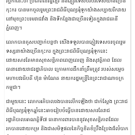
វិច្ឆិកានេះថា ប្រជាពលរដ្ឋខ្មែរ និងភ្ញៀវទេសចរបរទេសយ៉ាងច្រើន
កុះករ បានមកចូលរួមព្រះរាជពិធីបុណ្យអុំទូកយ៉ាងសប្បាយរីករាយ
នៅមុខព្រះបរមរាជវាំង និងទីកន្លែងជាច្រើនទៀតក្នុងរាជធានី
ភ្នំពេញ។
លោកបានគូសបញ្ជាក់បន្តថា យើងទទួលបានភ្ញៀវទេសចរចូលរួម
ទស្សនាយ៉ាងច្រើនកុះករ ក្នុងព្រះរាជពិធីបុណ្យអុំទូកនេះ
ដោយសារតែមានសុខសន្ដិភាពពេញលេញ និងសុវត្ថិភាព ដែល
ធានាដោយរាជរដ្ឋាភិបាល ក្រោមការដឹកនាំត្រឹមត្រូវ របស់សម្ដេច
មហាបវរធិបតី ហ៊ុន ម៉ាណែត នាយករដ្ឋមន្ដ្រីនៃព្រះរាជាណាចក្រ
កម្ពុជា។
ជាមួយនេះ លោកអភិបាលរងបានលើកឡើងថា ជាក់ស្តែង ព្រះរាជ
ពិធីបុណ្យអុំទូកឆ្នាំនេះអាចរៀបចំធ្វើបានដោយសារតែរាជ
រដ្ឋាភិបាលអាណត្តិទី៧ ធានាការពារបាននូវសុខសន្តិភាពដែល
រកបានដោយកម្រ និងជាសមិទ្ធផលនៃកិច្ចខិតខំប្រឹងប្រែងដ៏លំបាក