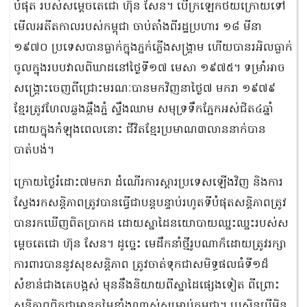
បំផុត របស់សម្តេចតេជោ ហ៊ុន សែន។ បើក្រឡេកថយក្រោយទៅ
មើលអតីតកាលរបស់កម្ពុជា ចាប់តាំងពីរដ្ឋប្រហារ ១៨ មីនា
១៩៧០ ប្រទេសបានធ្លាក់ក្នុងភ្នក់ភ្លើងសង្គ្រាម ហើយបានរអិលធ្លាក់
ចូលក្នុងរបបវាលពិឃាដនៅថ្ងៃទី១៧ មេសា ១៩៧៥។ ទម្រាំអាច
សង្គ្រោះចេញពីជ្រោះមរណៈបានមកវិញនាថ្ងៃ៧ មករា ១៩៧៩
ខ្មែរត្រូវហែលឆ្លងឆ្អឹងភ្នំ ស្ទឹងឈាម សមុទ្រទឹកភ្នែកអស់ជិត៤ឆ្នាំ
ដោយក្នុងកំឡុងពេលនោះ ជីវិតខ្មែរប្រមាណ៣លាននាក់បាន
បាត់បង់។
ក្រោយថ្ងៃរំដោះ៧មករា ដំណើរការស្តារប្រទេសឡើងវិញ និងការ
ស្វែងរកសន្តិភាពត្រូវបានធ្វើជាបន្តបន្ទាប់រហូតទីបំផុតសន្តិភាពត្រូវ
បានរកឃើញពិតប្រាកដ ដោយស្នាដៃនយោបាយឈ្នះឈ្នះរបស់ស
ម្តេចតេជោ ហ៊ុន សែន។ ដូច្នេះ មេដឹកនាំថ្មីរូបណាក៏ដោយត្រូវរក្សា
ការពារបាននូវសុខសន្តិភាព ត្រូវចាត់ទុកជាសមិទ្ធផលធំទី១ដ៏
សំខាន់ជាងគេបង្អស់ មុននឹងនិយាយពីស្នាដៃផ្សេងទៀត ពីព្រោះ
សន្តិភាពពិតជាមានតម្លៃខ្លាំងណាស់សម្រាប់កម្ពុជា។ ប្រសិនបើមិន