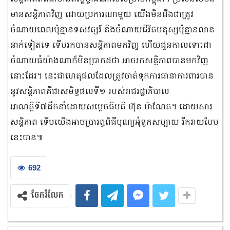
មានសន្ដិភាពវិញ ដោយប្រការណាមួយ យើងមិនដឹងជាត្រូវ
ចំណាយពេលប៉ុន្មានទសវត្សរ៍ និងចំណាយជីវិតមនុស្សប៉ុន្មានលាន
នាក់ទៀតទេ ទើបរកបានសន្តិភាពមកវិញ ហើយជួនកាលទោះជា
ចំណាយធំយ៉ាងណាក៏មិនប្រាកដថា អាចរកសន្តិភាពបានមកវិញ
នោះដែរ។ នេះជាហេតុផលដែលត្រូវចាត់ទុកការធានាការពារបាន
នូវសន្តិភាពគឺជាសមិទ្ធផលទី១ របស់រាជរដ្ឋាភិបាល
អាណត្តិទី៧ដឹកនាំដោយសម្តេចធិបតី ហ៊ុន ម៉ាណែត។ ដោយសារ
សន្តិភាព ទើបយើងអាចប្រារព្ធពិធីបុណ្យអុំទូកសប្បាយ រីករាយបែប
នេះបាន៕
692
ចែករំលែក