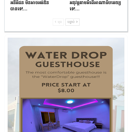
អនីតិជន មិនអាចអត់ឱន
អនុវត្តតាមអំពើអាណាធិបតេយ្យ
បានទេ!…
ទេ!…
មុន
បន្ទាប់