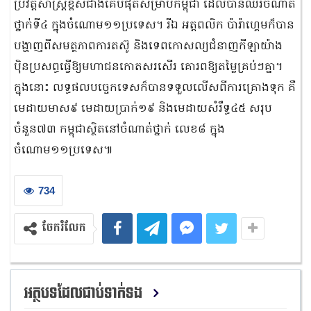
ប្រវត្តិសាស្ត្រខ្ពស់ជាងគេបំផុតសម្រាប់កម្ពុជា ដែលបានឈរចំណាត់
ថ្នាក់ទី៤ ក្នុងចំណោម១១ប្រទេស។ រីឯ អត្តពលិក ប៉ារ៉ាហ្គេមក៏បាន
បង្ហាញពីសមត្ថភាពការតស៊ូ និងទេពកោសល្យជំនាញកីឡាយ៉ាង
ប៉ិនប្រសព្ធធ្វើឱ្យមហាជនកោតសរសើរ គោរពឱ្យតម្លៃគ្រប់ៗគ្នា។
ក្នុងនោះ លទ្ធផលបច្ចេកទេសក៏បានទទួលលើសពីការគ្រោងទុក គឺ
មេដាយមាស៩ មេដាយប្រាក់១៩ និងមេដាយសំរឹទ្ធ៤៥ សរុប
ចំនួន៧៣ កម្ពុជាស្ថិតនៅចំណាត់ថ្នាក់ លេខ៨ ក្នុង
ចំណោម១១ប្រទេស៕
734
ចែករំលែក
អត្ថបទដែលជាប់ទាក់ទង