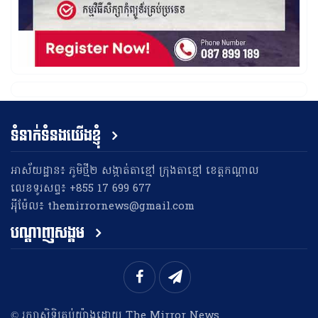
ទំនាក់ទំនងយើងខ្ញុំ
អាស័យដ្ឋាន៖ ភូមិថ្មី២ សង្កាត់តាខ្មៅ ក្រុងតាខ្មៅ ខេត្តកណ្តាល
លេខទូរសព្ទ៖ +855 17 699 677
អុីម៉ែល៖ themirrornews@gmail.com
បណ្តាញសង្គម
​© រក្សា​សិទ្ធិ​គ្រប់​យ៉ាង​ដោយ​ The Mirror News