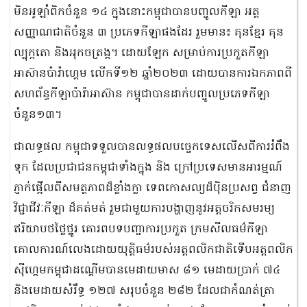
មិនអូឡាំពិកចំនួន ១៤ ក្នុងនោះកម្ពុជាបានបញ្ចូលកីឡា អត្ត
សញ្ញាណជាតិចំនួន ៣ ប្រភេទកីឡាផងដែរ រួមមាន៖ គុនខ្មែរ គុន
ល្បុក្កតោ និងអុកចត្រង្គ។ ដោយឡែក សម្រាប់ការប្រកួតកីឡា
អាស៊ានប៉ារ៉ាហ្គេម លើកទី១២ ឆ្នាំ២០២៣ ដោយបានការឯកភាពពី
សហព័ន្ធកីឡាប៉ារ៉ាអាស៊ាន កម្ពុជាបានដាក់បញ្ចូលប្រភេទកីឡា
ចំនួន១៣។
ជាលទ្ធផល កម្ពុជាទទួលបានលទ្ធផលបច្ចេកទេសលើសពីការរំពឹង
ទុក ដែលប្រជាជនកម្ពុជាទាំងក្នុង និង ក្រៅប្រទេសមានអារម្មណ៍
ភ្ញាក់ផ្អើលពីសមត្ថភាពដ៏ខ្លាំងក្លា ទេពកោសល្យដ៏ប៉ិនប្រសព្វ ជំនាញ
វិជ្ជាជីវៈកីឡា ដ៏គត់មត់ រួមជាមួយការបង្ហាញនូវអត្តចរិកសមរម្យ
ឥរិយាបថថ្លៃថ្នូរ គោរពបទបញ្ជាការប្រកួត ក្រមសីលធម៌កីឡា
គោលការណ៍លេងដោយយុត្តិធម៌របស់អត្តពលិកជាតិទើបអត្តពលិក
ស៊ីហ្គេមកម្ពុជាដណ្តើមបានមេដាយមាស ៨១ មេដាយប្រាក់ ៧៤
និងមេដាយសំរឹទ្ធ ១២៧ សរុបចំនួន ២៨២ ដែលជាកំណត់ត្រា