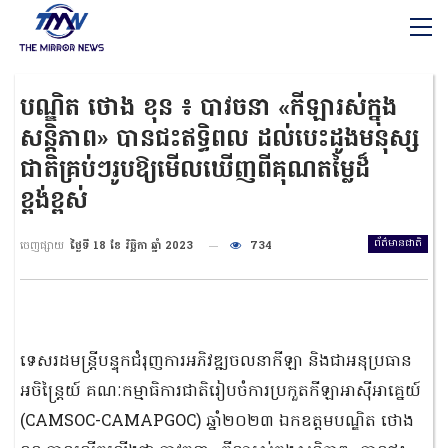
បណ្ឌិត ថោង ខុន ៖ បាវចនា «កីឡារស់ក្នុង
សន្តិភាព» បានជះឥទ្ធិពល ដល់បេះដូងមនុស្ស
ជាតិគ្រប់ៗរូបឱ្យមើលឃើញពីគុណតម្លៃដ៏
ខ្ពង់ខ្ពស់
ព័ត៌មានជាតិ
ចេញផ្សាយ
ថ្ងៃទី 18 ខែ វិច្ឆិកា ឆ្នាំ 2023
734
ទេសរដមន្ត្រីបន្ទុកជំរុញការអភិវឌ្ឍចលនាកីឡា និងជាអនុប្រធាន
អចិន្ត្រៃយ៍ គណៈកម្មាធិការជាតិរៀបចំការប្រកួតកីឡាអាស៊ីអាគ្នេយ៍
(CAMSOC-CAMAPGOC) ឆ្នាំ២០២៣ ឯកឧត្តមបណ្ឌិត ថោង