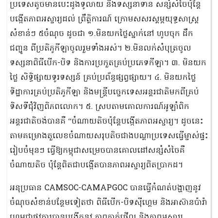
ប្រទេសតូចមានបេះដូងទូលាយ និងទស្សនាទាន សន្សំសំចៃប៉ុន្តែ
បង្កើតភាពអស្ចារ្យដល់ ព្រឹត្តិការណ៍ ក្រោមសសរស្តម្ភយុទ្ធសាស្ត្រ
សំខាន់ៗ ៥ចំណុច ដូចជា ១.មិនយកថ្លៃស្នាក់នៅ ហូបចុក ដឹក
ជញ្ជូន ពីប្រតិភូកីឡាចូលរួមទាំងអស់។ ២.មិនលក់សំបុត្រចូល
ទស្សនាពិធីបើក-បិទ និងការប្រកួតគ្រប់ប្រភេទកីឡា។ ៣. មិនយក
ថ្លៃ សិទ្ធិផ្សាយទូរទស្សន៍ គ្រប់ប្រព័ន្ធផ្សព្វផ្សាយ។ ៤. មិនយកថ្លៃ
ទិដ្ឋាការគ្រប់ប្រតិភូកីឡា និងមន្ត្រីបច្ចេកទេសអន្តរជាតិមកពីគ្រប់
ទិសទីជុំវិញពិភពលោក។ ៥. ស្របតាមគោលការណ៍អូឡាំពិក
អន្តរជាតិចង់បានគឺ “ចំណាយតិចប៉ុន្តែបង្កើតភាពអស្ចារ្យ។ ដូចនេះ
តាមគម្រោងតួលេខចំណាយសរុបតិចជាងបណ្តាប្រទេសធ្វើម្ចាស់ផ្ទះ
រៀបចំមុនៗ ធ្វើឱ្យកម្ពុជាសម្រេចបានគោលដៅសន្សំសំចៃគឺ
ចំណាយតិច ប៉ុន្តែពិតជាបង្កើតបានភាពអស្ចារ្យពិតប្រាកដ។
អនុប្រធាន CAMSOC-CAMAPGOC បានធ្វើកំណត់បង្ហាញនូវ
ចំណុចសំខាន់បន្ថែមទៀតថា ពិធីបើក-បិទស៊ីហ្គេម និងអាស៊ានប៉ារ៉ា
ហ្គេមជាផ្លូវការបានបង្កើតនូវ ភាពភ្ញាក់ផ្អើល និងភាពអស្ចារ្យ