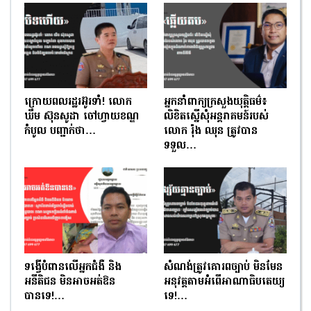
ក្រោយពលរដ្ឋរអ៊ូរទាំ! លោក
អ្នកនាំពាក្យក្រសួងយុត្តិធម៌៖
ឃឹម ស៊ុនសូដា ចៅហ្វាយខណ្ឌ
លិខិតស្នើសុំអន្តរាគមន៍របស់
កំបូល បញ្ជាក់ថា…
លោក រ៉ុង ឈុន ត្រូវបាន
ទទួល…
ទង្វើបំពានលើអ្នកជំងឺ និង
សំណង់ត្រូវគោរពច្បាប់ មិនមែន
អនីតិជន មិនអាចអត់ឱន
អនុវត្តតាមអំពើអាណាធិបតេយ្យ
បានទេ!…
ទេ!…