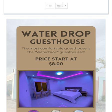
មុន
បន្ទាប់