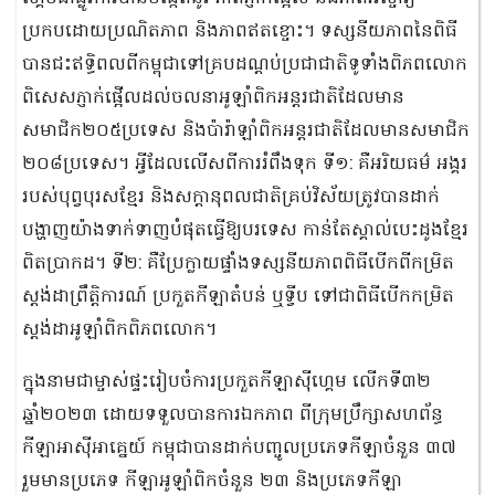
ប្រកបដោយប្រណិតភាព និងភាពឥតខ្ចោះ។ ទស្សនីយភាពនៃពិធី
បានជះឥទ្ធិពលពីកម្ពុជាទៅគ្របដណ្ដប់ប្រជាជាតិទូទាំងពិភពលោក
ពិសេសភ្ញាក់ផ្អើលដល់ចលនាអូឡាំពិកអន្តរជាតិដែលមាន
សមាជិក២០៥ប្រទេស និងប៉ារ៉ាឡាំពិកអន្តរជាតិដែលមានសមាជិក
២០៨ប្រទេស។ អ្វីដែលលើសពីការរំពឹងទុក ទី១: គឺអរិយធម៌ អង្គរ
របស់បុព្វបុរសខ្មែរ និងសក្តានុពលជាតិគ្រប់វិស័យត្រូវបានដាក់
បង្ហាញយ៉ាងទាក់ទាញបំផុតធ្វើឱ្យបរទេស កាន់តែស្គាល់បេះដូងខ្មែរ
ពិតប្រាកដ។ ទី២: គឺប្រែក្លាយផ្ទាំងទស្សនីយភាពពិធីបើកពីកម្រិត
ស្តង់ដាព្រឹត្តិការណ៍ ប្រកួតកីឡាតំបន់ ឬទ្វីប ទៅជាពិធីបើកកម្រិត
ស្តង់ដាអូឡាំពិកពិភពលោក។
ក្នុងនាមជាម្ចាស់ផ្ទះរៀបចំការប្រកួតកីឡាស៊ីហ្គេម លើកទី៣២
ឆ្នាំ២០២៣ ដោយទទួលបានការឯកភាព ពីក្រុមប្រឹក្សាសហព័ន្ធ
កីឡាអាស៊ីអាគ្នេយ៍ កម្ពុជាបានដាក់បញ្ចូលប្រភេទកីឡាចំនួន ៣៧
រួមមានប្រភេទ កីឡាអូឡាំពិកចំនួន ២៣ និងប្រភេទកីឡា