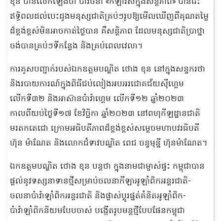
ខុន បានលើកឡើងថា បាវចនា «កីឡារស់ក្នុងសន្តិភាព» បានជះ
ឥទ្ធិពលដល់បេះដូងមនុស្សជាតិគ្រប់ៗរូបឱ្យមើលឃើញពីគុណតម្លៃ
ដ៏ខ្ពង់ខ្ពស់មិនអាចកាត់ថ្លៃបាន គឺសន្តិភាព ដែលមនុស្សជាតិប្រាថ្នា
ចង់បានគ្រប់ៗទីកន្លែង និងគ្រប់ពេលវេលា។
ការគូសបញ្ជាក់របស់ឯកឧត្តមបណ្ឌិត ថោង ខុន នៅក្នុងសន្ទករថា
និងរបាយការណ៍ក្នុងពិធីជប់លៀងអបអរជោគជ័យស៊ីហ្គេម
លើកទី៣២ និងអាស៊ានប៉ារ៉ាហ្គេម លើកទី១២ ឆ្នាំ២០២៣
កាលពីយប់ថ្ងៃទី១៧ ខែវិច្ឆិកា ឆ្នាំ២០២៣ នៅពហុកីឡដ្ឋានជាតិ
មរតកតេជោ ក្រោមអធិបតីភាពដ៏ខ្ពង់ខ្ពស់សម្តេចមហាបវរធិបតី
ហ៊ុន ម៉ាណែត និងលោកជំទាវបណ្ឌិត ពេជ ចន្ទមុន្នី ហ៊ុនម៉ាណែត។
ឯកឧត្តមបណ្ឌិត ថោង ខុន បន្តថា ក្នុងនាមជាម្ចាស់ផ្ទះ កម្ពុជាបាន
ផ្ដល់នូវទស្សនាទានថ្មីសម្រាប់ចលនាកីឡាអូឡាំពិកអន្តរជាតិ-
ចលនាប៉ារ៉ាឡាំពិកអន្តរជាតិ និងផ្លាស់ប្ដូរផ្នត់គំនិតអូឡាំពិក-
ប៉ារ៉ាឡាំពិកនិយមបែបចាស់ បង្កើតរូបមន្តថ្មីបែបផែនកម្ពុជា