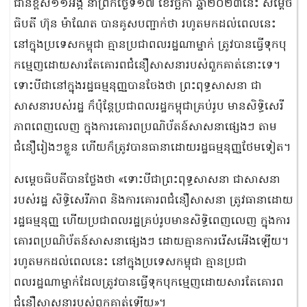
ជាន់ខ្ពស់១១អង្គ នាព្រឹកថ្ងៃទី១៧ ខែវិច្ឆិកា ឆ្នាំ២០២៣នេះ សម្ដេច
ធិបតី ហ៊ុន ម៉ាណែត បានគូសបញ្ជាក់ថា រហូតមកដល់ពេលនេះ
នៅក្នុងប្រទេសកម្ពុជា គ្មានប្រជាពលរដ្ឋណាម្នាក់ ត្រូវបានធ្វើទុកបុ
កម្មេញដោយសារតែគោរពជំនឿសាសនារបស់ពួកគាត់នោះទេ។
ទោះបីជានៅក្នុងរដ្ឋធម្មនុញ្ញបានចែងថា ព្រះពុទ្ធសាសនា ជា
សាសនារបស់រដ្ឋ ក៏ប៉ុន្ដែប្រជាពលរដ្ឋកម្ពុជាគ្រប់រូប មានសិទ្ធិសេរី
ភាពពេញលេញ ក្នុងការគោរពប្រណិប័តន៍សាសនាផ្សេងៗ តាម
ជំនឿរៀងៗខ្លួន ហើយក៏ត្រូវបានធានាដោយរដ្ឋធម្មនុញ្ញថែមទៀត។
សម្ដេចធិបតីបានថ្លែងថា «ទោះបីជាព្រះពុទ្ធសាសនា ជាសាសនា
របស់រដ្ឋ សិទ្ធិសេរីភាព និងការគោរពជំនឿសាសនា ត្រូវធានាដោយ
រដ្ឋធម្មនុញ្ញ ហើយប្រជាពលរដ្ឋគ្រប់រូបមានសិទ្ធិពេញលេញ ក្នុងការ
គោរពប្រណិប័តន៍សាសនាផ្សេងៗ ដោយគ្មានការរើសអើងឡើយ។
រហូតមកដល់ពេលនេះ នៅក្នុងប្រទេសកម្ពុជា គ្មានប្រជា
ពលរដ្ឋណាម្នាក់ដែលត្រូវបានធ្វើទុកបុកម្មេញដោយសារតែគោរព
ជំនឿសាសនារបស់ពួកគាត់ឡើយ»។