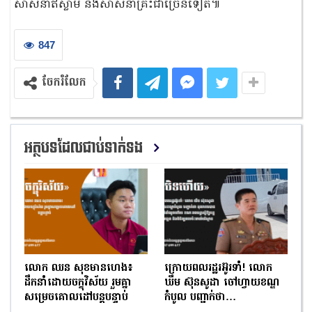
សាសនាឥស្លាម និងសាសនាគ្រឹះជាច្រើនទៀត៕
847
ចែករំលែក
អត្ថបទដែលជាប់ទាក់ទង
លោក ឈន សុខមានហេង៖
ក្រោយពលរដ្ឋរអ៊ូរទាំ! លោក
ដឹកនាំដោយចក្ខុវិស័យ រួមគ្នា
ឃឹម ស៊ុនសូដា ចៅហ្វាយខណ្ឌ
សម្រេចគោលដៅបន្តបន្ទាប់
កំបូល បញ្ជាក់ថា…