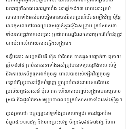
បើគិតក្នុងរង្វង់៧០ឆ្នាំមកនេះ នៅពេលដែលកម្ពុជាទទួលបាន
ឯករាជ្យពីសាធារណរដ្ឋបារាំង នៅឆ្នាំ១៩៥៣ ពេលនោះគ្រប់
សាសនាទាំងអស់ចាប់ផ្ដើមមានសេរីភាពប្រណិប័តនឡើងវិញ ប៉ុន្ដែ
ជាអកុសលនៅពេលប្រទេសធ្លាក់ក្នុងភ្លើងសង្គ្រាម គ្រប់សាសនា
ទាំងអស់ត្រូវបានរងគ្រោះ ប្រជាពលរដ្ឋដែលគោរពប្រណិប័តន៍ត្រូវ
បានប៉ះពាល់ដោយសារភ្លើងសង្គ្រាម។
ទន្ទឹមនោះ សម្ដេចធិបតី ហ៊ុន ម៉ាណែត បានគូសបញ្ជាក់ថា ក្រោយ
ឆ្នាំ១៩៧៩ គ្រប់សាសនាទាំងអស់ត្រូវបានទទួលនូវឱកាស សិទ្ធិ
និងការយកចិត្តទុកដាក់ដូចគ្នា ពោលបានរស់ឡើងវិញដូចគ្នា
បន្ទាប់ពីត្រូវបានបំផ្លិចបំផ្លាញ ឬលុបបំបាត់ដោយសារតែបន
ប្រល័យពូជសាសន៍ ប៉ុល ពត ហើយការបញ្ចប់សង្គ្រាមបានស្រោច
ស្រង់ និងផ្ដល់ឱកាសឲ្យប្រជាពលរដ្ឋគ្រប់សាសនាទាំងអស់ស្មើគ្នា។
គួរជម្រាបថា បច្ចុប្បន្ននៅទូទាំងប្រទេសកម្ពុជា មានវត្តអារ៉ាម
ចំនួន៥,១៣៣វត្ត និងមានព្រះសង្ឃ ចំនួន៦,៨៩៦៧អង្គ, វិហារ