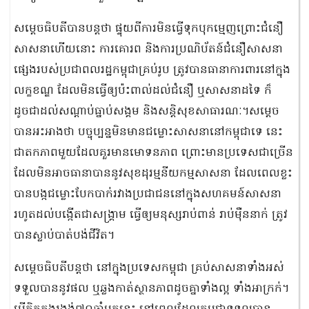
សម្ដេចធិបតីបានបន្តថា ផ្ទុយពីការមិនធ្វើទុកបុកម្មេញព្រោះជំនឿ
សាសនាហើយនោះ ការគោរព និងការប្រណិប័តន៍ជំនឿសាសនា
ផ្សេងរបស់ប្រជាពលរដ្ឋកម្ពុជាគ្រប់រូប ត្រូវបានធានាការពារនៅក្នុង
លក្ខខណ្ឌ ដែលមិនធ្វើឲ្យប៉ះពាល់ដល់ជំនឿ ឬសាសនាដទៃ ក៏
ដូចជាដល់សណ្ដាប់ធ្នាប់សង្គម និងសន្ដិសុខសាធារណៈ។សម្ដេច
បានអះអាងថា បច្ចុប្បន្នមិនមានជម្លោះសាសនានៅកម្ពុជាទេ នេះ
ជាតកភាពមួយដែលគួរមានមោទនភាព ព្រោះមានប្រទេសជាច្រើន
ដែលមិនអាចធានាបាននូវសុខដុរម្មនីយកម្មសាសនា ដែលពេលខ្លះ
បានបង្កជម្លោះបែកបាក់រវាងប្រជាជននៅក្នុងសហគមន៍សាសនា
រហូតដល់បង្កើតជាសង្គ្រាម ធ្វើឲ្យមនុស្សរាប់ពាន់ រាប់ម៉ឺននាក់ ត្រូវ
បានស្លាប់បាត់បង់ជីវិត។
សម្ដេចធិបតីបន្ដថា នៅក្នុងប្រទេសកម្ពុជា គ្រប់សាសនាទាំងអស់
ទទួលបាននូវផល ឬឆ្លងកាត់ស្ថានភាពដូចគ្នាទាំងល្អ ទាំងអាក្រក់។