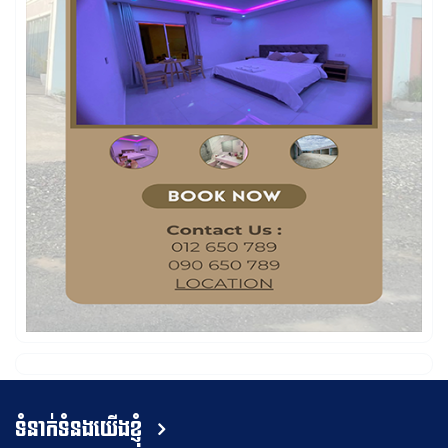
ទំនាក់ទំនងយើងខ្ញុំ