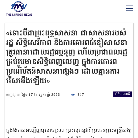
«ទោះបីជាព្រះពុទ្ធសាសនា ជាសាសនារបស់
រដ្ឋ សិទ្ធិសេរីភាព និងការគោរពជំនឿសាសនា
ត្រូវធានាដោយរដ្ឋធម្មនុញ្ញ ហើយប្រជាពលរដ្ឋ
គ្រប់រូបមានសិទ្ធិពេញលេញ ក្នុងការគោរព
ប្រណិប័តន៍សាសនាផ្សេងៗ ដោយគ្មានការ
រើសអើងឡើយ»
ព័ត៌មានជាតិ
ចេញផ្សាយ
ថ្ងៃទី 17 ខែ វិច្ឆិកា ឆ្នាំ 2023
847
ក្នុងឱកាសអញ្ជើញស្រោចស្រព ព្រះសុគន្ធវារី ប្រគេនព្រះមន្ត្រីសង្ឃ