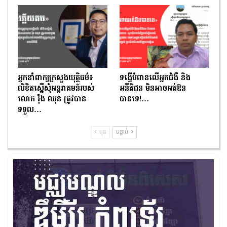
អ្នកនាំពាក្យក្រសួងយុត្តិធម៌៖
ទង្វើបំពានលើអ្នកជំងឺ និង
លិខិតស្នើសុំអន្តរាគមន៍របស់
អនីតិជន មិនអាចអត់ឱន
លោក រ៉ុង ឈុន ត្រូវបាន
បានទេ!…
ទទួល…
មុន
បន្ទាប់