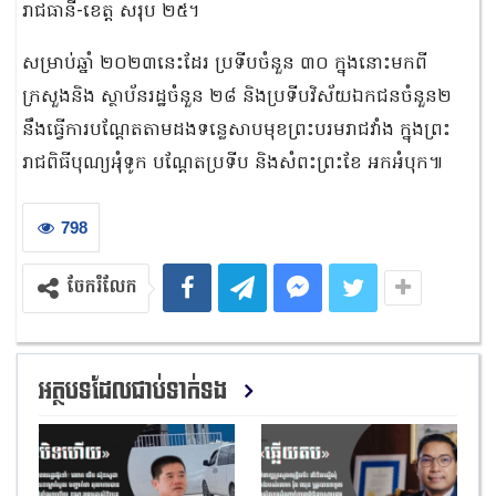
រាជធានី-ខេត្ត សរុប ២៥។
សម្រាប់ឆ្នាំ ២០២៣នេះដែរ ប្រទីបចំនួន ៣០ ក្នុងនោះមកពី
ក្រសួងនិង ស្ថាប័នរដ្ឋចំនួន ២៨ និងប្រទីបវិស័យឯកជនចំនួន២
នឹងធ្វើការបណ្តែតតាមដងទន្លេសាបមុខព្រះបរមរាជវាំង ក្នុងព្រះ
រាជពិធីបុណ្យអុំទូក បណ្តែតប្រទីប និងសំពះព្រះខែ អកអំបុក៕
798
ចែករំលែក
អត្ថបទដែលជាប់ទាក់ទង