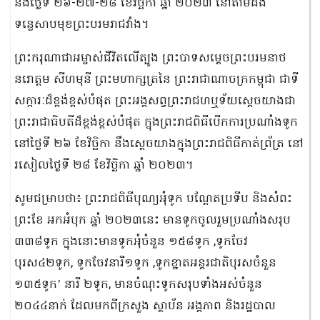
នឹងថ្ងៃទី ២៦-២៧-២៨ ខែវិច្ឆិកា ឆ្នាំ ២០២៣ នៅតាមដង
ទន្លេសាបមុខព្រះបរមរាជវាំង។
ព្រះករុណាជាអម្ចាស់ជីវិតលើត្បូង ព្រះបាទសម្តេចព្រះបរមនាថ
នរោត្តម សីហមុនី ព្រះមហាក្សត្រនៃ ព្រះរាជាណាចក្រកម្ពុជា ជាទី
សក្ការៈដ៏ខ្ពង់ខ្ពស់បំផុត ព្រះអង្គសព្វព្រះរាជហឬទ័យស្តេចយាងជា
ព្រះរាជាធិបតីដ៏ខ្ពង់ខ្ពស់បំផុត ក្នុងព្រះរាជពិធីបើកការប្រណាំងទូក
នៅថ្ងៃទី ២៦ ខែវិច្ឆិកា នឹងស្តេចយាងក្នុងព្រះរាជពិធីកាត់ព្រ័ត្រ នៅ
រសៀលថ្ងៃទី ២៨ ខែវិច្ឆិកា ឆ្នាំ ២០២៣។
សូមជម្រាបថា៖ ព្រះរាជពិធីបុណ្យអុំទូក បណ្តែតប្រទីប និងសំពះ
ព្រះខែ អកអំបុក ឆ្នាំ ២០២៣នេះ មានទូកចូលរួមប្រណាំងសរុប
៣៣៨ទូក ក្នុងនោះមានទូកអុំចំនួន ១៥៨ទូក ,ទូកចែវ
បុរស៤២ទូក, ទូកចែវនារី១ទូក ,ទូកខ្នាតអន្តរជាតិបុរសចំនួន
១៣៥ទូក’ នារី ២ទូក, មានចំណុះទូកសរុបទាំងអស់ចំនួន
២០៤៤នាក់ ដែលមកពីក្រសួង ស្ថាប័ន អង្គភាព និងរដ្ឋបាល