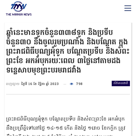
ឆ្នាំនេះមានទូកចំនួន៣៣៨ទូក និងប្រទីប
ចំនួន៣០ នឹងចូលរួមប្រណាំង និងបណ្តែត ក្នុង
ព្រះរាជពិធីបុណ្យអុំទូក បណ្តែតប្រទីប និងសំពះ
ព្រះខែ អកអំបុករយៈពេល ៣ថ្ងៃនៅតាមដង
ទន្លេសាបមុខព្រះបរមរាជវាំង
ព័ត៌មានជាតិ
ចេញផ្សាយ
ថ្ងៃទី 16 ខែ វិច្ឆិកា ឆ្នាំ 2023
798
ព្រះរាជពិធីបុណ្យអុំទូក បណ្តែតប្រទីប និងសំពះព្រះខែ អកអំបុក
នឹងប្រព្រឹត្តិទៅនៅថ្ងៃ ១៤-១៥ កើត និងថ្ងៃ ១រោច ខែកក្តិក ត្រូវ