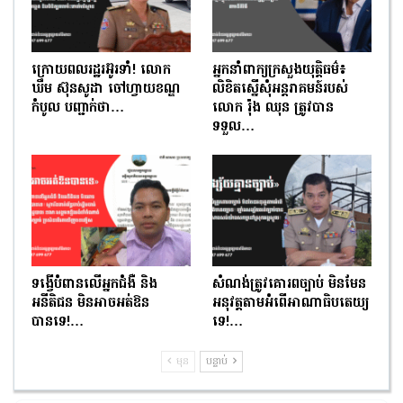
ក្រោយពលរដ្ឋរអ៊ូរទាំ! លោក
អ្នកនាំពាក្យក្រសួងយុត្តិធម៌៖
ឃឹម ស៊ុនសូដា ចៅហ្វាយខណ្ឌ
លិខិតស្នើសុំអន្តរាគមន៍របស់
កំបូល បញ្ជាក់ថា…
លោក រ៉ុង ឈុន ត្រូវបាន
ទទួល…
ទង្វើបំពានលើអ្នកជំងឺ និង
សំណង់ត្រូវគោរពច្បាប់ មិនមែន
អនីតិជន មិនអាចអត់ឱន
អនុវត្តតាមអំពើអាណាធិបតេយ្យ
បានទេ!…
ទេ!…
មុន
បន្ទាប់