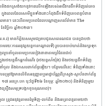
ភាសនិងដកស្រង់យកនូវការលើកឡើងរបស់អាជីវករដឹកទំនិញរត់គេច
ត ក្នុងពេលដែលសាមីខ្លួនទាំងនោះកំពុងដឹកទំនិញគេចពន្ធបំពាន
ធនានា ជាធរមាន។ នេះបើតាមប្រភពដែលបណ្ដាញសារព័ត៌មាន The
វិច្ឆិកា ឆ្នាំ២០២៣។
ា (អ.គ.រ) មានកិត្តិយសសូមជម្រាបជូនសាធារណជន បានជ្រាបថា
ាមរយៈការអនុវត្តយន្តការកណ្តាលទី) រួចបានចាប់ឃាត់និងរក្សាទុក
ិញលួចនាំចូលតាមច្រករបៀងនានាតាមព្រំដែនជាប់
ុងរថយន្តដឹកអ្នកដំណើរ (រថយន្តសាំយ៉ុង) និងរថយន្តដឹកទំនិញ
រនាំចូល និងឯកសារពាក់ព័ន្ធឡើយ។ បន្ថែមលើនេះ ទំនិញទាំងនោះ
រូវឱ្យមានលិខិតអនុញ្ញាតឬអាជ្ញាប័ណ្ណពីក្រសួង-ស្ថាប័នពាក់ព័ន្ធ
ខ ១៧ អនក្រ.បក ចុះថ្ងៃទី២៦ ខែកុម្ភៈ ឆ្នាំ២០២០) និងទំនិញមួយ
ិងគ្រឿងសមុទ្របង្កកខូចគុណភាព)។
 ត្រូវអនុវត្តតាមតម្លៃទិញ-លក់ពិត និងអាត្រាពន្ធតាមយថា