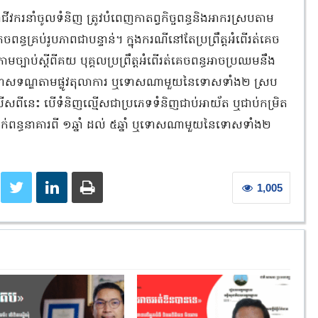
ីវករនាំចូលទំនិញ ត្រូវបំពេញកាតព្វកិច្ចពន្ធនិងអាករស្របតាម
ពន្ធគ្រប់រូបភាពជាបន្ទាន់។ ក្នុងករណីនៅតែប្រព្រឹត្តអំពើរត់គេច
្បាប់ស្តីពីគយ បុគ្គលប្រព្រឹត្តអំពើរត់គេចពន្ធអាចប្រឈមនឹង
 ឬរងទោសទណ្ឌតាមផ្លូវតុលាការ ឬទោសណាមួយនៃទោសទាំង២ ស្រប
សពីនេះ បើទំនិញល្មើសជាប្រភេទទំនិញជាប់អាយ័ត ឬជាប់កម្រិត
ទោសដាក់ពន្ធនាគារពី ១ឆ្នាំ ដល់ ៥ឆ្នាំ ឬទោសណាមួយនៃទោសទាំង២
1,005