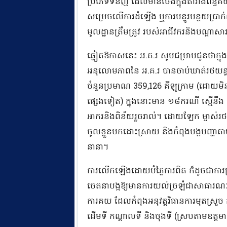
ប្រភេទទំនិញ ដែលមានចែងក្នុងតារាងពន្ធគយកម
សម្រេចលើការដំឡើង ឬការបន្ធូរបន្ថយប្រា
មូលដ្ឋានត្រឹមត្រូវ របស់អាជីវករនិងបណ្ត
ឆ្លៀតឱកាសនេះ អ.គ.រ សូមជម្រាបជូនថាក្នុងរ
អនុលោមភាពនៃ អ.គ.រ បានចាប់ឃាត់រថយន្ត
ចំនួនប្រមាណ 359,126 គីឡូក្រាម (ដោយមិនរ
ផ្សេងទៀត) ក្នុងនោះមាន ១៨ករណី ស្មើនឹង ១៨
អាករនិងពិន័យរួចរាល់។ ដោយឡែក ម្ចាស់រថយ
ចូលខ្លួនមកដោះស្រាយ និងកំពុងបង្កបញ្ហា
នានា។
ការលើកឡើងដោយបំភ្លៃការពិត ក៏ដូចជាការប្រម
ចេតនាបង្កឱ្យមានការយល់ច្រឡំជាសាធារណៈ ប
ការគយ ដែលកំពុងអនុវត្តវិធានការមុតស្រួច ក្
ដើមទី កណ្តាលទី និងចុងទី (ស្របតាមឧត្តមានុ