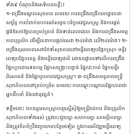
ទាំង៩ ចំណុចនិងអាទិភាពគន្លឹះ៖
១-ពង្រឹងមណ្ឌលសុខភាព តាមរយៈការពង្រឹងពង្រីកហេដ្ឋារចនា
សម្ព័ន្ធ ការបំពាក់ឧបករណ៍សម្ភារៈបរិក្ខារវេជ្ជសាស្រ្ត និងការផ្គត់
ផ្គង់ឱសថឱ្យបានគ្រប់គ្រាន់ និងទាន់ពេលវេលា និងការពង្រឹងសមត្ថ
ភាពបុគ្គលិក ដើម្បីធានាការផ្តល់សេវា ២៤ម៉ោង លើ២៤ម៉ោង។ ២-
ពង្រឹងគុណភាពសេវាថែទាំសុខភាពនៅមន្ទីរពេទ្យបង្អែកស្រុក មន្ទីរ
ពេទ្យបង្អែកខេត្ត និងមន្ទីរពេទ្យជាតិ ដោយផ្តោតទៅលើការពង្រឹង
ផ្នែកប្រពោធទនកម្ម ផ្នែកសង្គ្រោះបន្ទាន់ ផ្នែកវះកាត់ ផ្នែកមន្ទីរ
ពិសោធន៍ និងផ្នែករូបភាពវេជ្ជសាស្រ្ត។ ៣-ពង្រឹងសមត្ថភាពមន្រ្តី
សុខាភិបាលនៅគ្រប់កម្រិត តាមរយៈការបណ្តុះបណ្តាលផ្នែកភាពជា
អ្នកដឹកនាំ និងនវានុវត្តន៍។
ទន្ទឹមនោះ ឯកឧត្តមសាស្រ្តាចារ្យស្នើសុំឱ្យមន្រ្តីរាជការ និងបុគ្គលិក
សុខាភិបាលទាំងអស់ ត្រូវចេះជួយគ្នា សហការគ្នា សាមគ្គីភាពគ្នា
និងត្រូវខិតខំប្រឹងព្យាយាមបន្ថែមទៀត ក្នុងការអភិវឌ្ឍមន្ទីរពេទ្យ