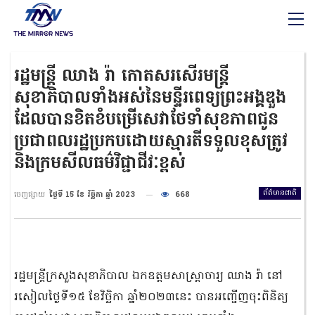
រដ្ឋមន្រ្តី ឈាង រ៉ា កោតសរសើរមន្រ្តី
សុខាភិបាលទាំងអស់នៃមន្ទីរពេទ្យព្រះអង្គឌួង
ដែលបានខិតខំបម្រើសេវាថែទាំសុខភាពជូន
ប្រជាពលរដ្ឋប្រកបដោយស្មារតីទទួលខុសត្រូវ
និងក្រមសីលធម៌វិជ្ជាជីវៈខ្ពស់
ព័ត៌មានជាតិ
ចេញផ្សាយ
ថ្ងៃទី 15 ខែ វិច្ឆិកា ឆ្នាំ 2023
668
រដ្ឋមន្រ្តីក្រសួងសុខាភិបាល ឯកឧត្តមសាស្រ្តាចារ្យ ឈាង រ៉ា នៅ
រសៀលថ្ងៃទី១៥ ខែវិច្ឆិកា ឆ្នាំ២០២៣នេះ បានអញ្ជើញចុះពិនិត្យ