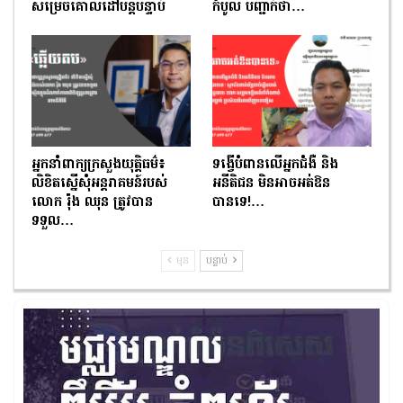
សម្រេចគោលដៅបន្តបន្ទាប់
កំបូល បញ្ជាក់ថា…
អ្នកនាំពាក្យក្រសួងយុត្តិធម៌៖
ទង្វើបំពានលើអ្នកជំងឺ និង
លិខិតស្នើសុំអន្តរាគមន៍របស់
អនីតិជន មិនអាចអត់ឱន
លោក រ៉ុង ឈុន ត្រូវបាន
បានទេ!…
ទទួល…
មុន
បន្ទាប់