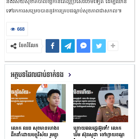
និងវិស័យសុខាភិបាលឱ្យកាន់តែល្អប្រសើរថែមទៀត ដើម្បីឈាន
ទៅរកការសម្រេចបាននូវការគ្របដណ្តប់សុខភាពជាសកល៕
668
ចែករំលែក
អត្ថបទដែលជាប់ទាក់ទង
លោក ឈន សុខមានហេង៖
ក្រោយពលរដ្ឋរអ៊ូរទាំ! លោក
ដឹកនាំដោយចក្ខុវិស័យ រួមគ្នា
ឃឹម ស៊ុនសូដា ចៅហ្វាយខណ្ឌ