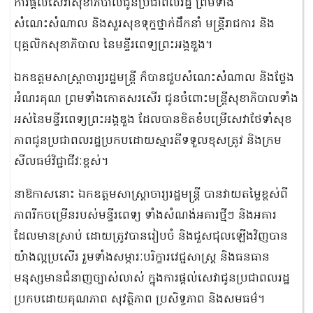
ការផ្តល់សេវាសុខាភិបាលជូនប្រជាពលរដ្ឋ ព្រមទាំង
សំណេះសំណាល និងសួរសុខទុក្ខថ្នាក់ដឹកនាំ មន្រ្តីរាជការ និង
បុគ្គលិកសុខាភិបាល នៃមន្ទីរពេទ្យព្រះអង្គឌួង។
ឯកឧត្តមសាស្រ្តាចារ្យរដ្ឋមន្រ្តី ក៏បានជួបសំណេះសំណាល និងថ្លែង
អំណរគុណ ព្រមទាំងកោតសរសើរ ជូនចំពោះមន្រ្តីសុខាភិបាលទាំង
អស់នៃមន្ទីរពេទ្យព្រះអង្គឌួង ដែលបានខិតខំបម្រើសេវាថែទាំសុខ
ភាពជូនប្រជាពលរដ្ឋប្រកបដោយស្មារតីទទួលខុសត្រូវ និងក្រម
សីលធម៌វិជ្ជាជីវៈខ្ពស់។
នាឱកាសនោះ ឯកឧត្តមសាស្រ្តាចារ្យរដ្ឋមន្រ្តី បានវាយតម្លៃខ្ពស់ពី
ភាពរីកចម្រើនរបស់មន្ទីរពេទ្យ ទាំងសំណង់អគារថ្មីៗ និងអគារ
ដែលមានស្រាប់​ ដោយត្រូវបានរៀបចំ និងជួសជុលឡើងវិញបាន
យ៉ាងល្អប្រសើរ រួមទាំងសម្ភារៈបរិក្ខារវេជ្ជសាស្រ្ត និងធនធាន
មនុស្សមានជំនាញច្បាស់លាស់ ក្នុងការផ្តល់សេវាជូនប្រជាពលរដ្ឋ
ប្រកបដោយគុណភាព សុវត្ថិភាព ប្រសិទ្ធភាព និងសមធម៌។