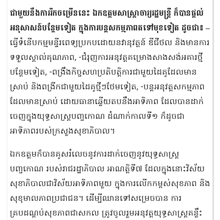
ជាមួយនឹងការរីកចម្រើននេះ ឯកឧត្តមសាស្រ្តាចារ្យរដ្ឋមន្រ្តី ក៏បានផ្តល់
អនុសាសន៍បន្ថែមទៀត ក្នុងការបន្តសកម្មភាពតទៅមុខទៀត ដូចជា៖ –
ធ្វើទំនើបកម្មមន្ទីរពេទ្យប្រកបដោយនវានុវត្តន៍ ឌីជីថល និងមានការ
ទទួលស្គាល់គុណភាព, -ជំរុញការអនុវត្តគម្រោងសាងសង់អគារថ្មី
បន្ថែមទៀត, -ពង្រឹងកិច្ចសហប្រតិបត្តិការជាមួយដៃគូដែលមាន
ស្រាប់ និងពង្រីកជាមួយដៃគូថ្មីៗថែមទៀត, -បន្តអនុវត្តសកម្មភាព
ដែលមានស្រាប់ ដោយធានាឆ្លើយតបនឹងអាទិភាព ដែលបានដាក់
ចេញក្នុងយុទ្ធសាស្រ្តបញ្ចកោណ ដំណាក់កាលទី១ ក៏ដូចជា
អាទិភាពរបស់ក្រសួងសុខាភិបាល។
ឯកឧត្តមក៏បានគូសរំលេចនូវការដាក់ចេញនូវយុទ្ធសាស្រ្ត
បញ្ចកោណ របស់រាជរដ្ឋាភិបាល អាណត្តិទី៧ ដែលក្នុងនោះវិស័យ
សុខាភិបាលជាវិស័យអាទិភាពមួយ ក្នុងការលើកកម្ពស់សុខភាព និង
សុខុមាលភាពប្រជាជន។ ដើម្បីឈានទៅសម្រេចបាន ការ
គ្របដណ្តប់សុខភាពជាសកល ត្រូវចូលរួមអនុវត្តយុទ្ធសាស្រ្តគន្លឹះ