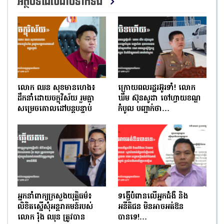
អត្ថបទដែលជាប់ទាក់ទង
លោក ឈន សុខមានហេង៖
ក្រោយពលរដ្ឋរអ៊ូរទាំ! លោក
ដឹកនាំដោយចក្ខុវិស័យ រួមគ្នា
ឃឹម ស៊ុនសូដា ចៅហ្វាយខណ្ឌ
សម្រេចគោលដៅបន្តបន្ទាប់
កំបូល បញ្ជាក់ថា…
អ្នកនាំពាក្យក្រសួងយុត្តិធម៌៖
ទង្វើបំពានលើអ្នកជំងឺ និង
លិខិតស្នើសុំអន្តរាគមន៍របស់
អនីតិជន មិនអាចអត់ឱន
លោក រ៉ុង ឈុន ត្រូវបាន
បានទេ!…