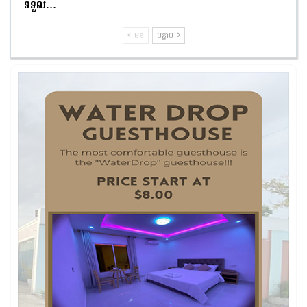
ទទួល…
មុន
បន្ទាប់