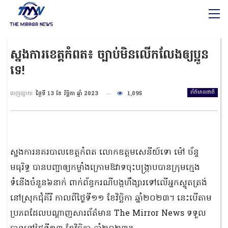
ស្នងការខេត្តកំពត៖ ច្បាប់មិនលើកលែងឲ្យប្អូន
ទេ!
ព័ត៌មានជាតិ
ចេញផ្សាយ
ថ្ងៃទី 13 ខែ វិច្ឆិកា ឆ្នាំ 2023
1,095
ស្នងការនគរបាលខេត្តកំពត លោកឧត្ដមសេនីយ៍ទោ ម៉ៅ ច័ន្ទ
មធុរិទ្ធ បានបញ្ជាឲ្យកម្លាំងក្រោមឱវាទចុះបង្ក្រាបបានក្រុមក្មេង
ទំនើងចំនួន៦នាក់ ពាក់ព័ន្ធករណីបង្កហឹង្សារទៅលើអ្នកស្លូតត្រង់
នៅស្រុកជុំគីរី កាលពីថ្ងៃទី១១ ខែវិច្ឆិកា ឆ្នាំ២០២៣។ នេះបើតាម
ប្រភពដែលបណ្ដាញសារព័ត៌មាន The Mirror News ទទួល