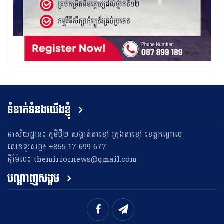
ទំនាក់ទំនងយើងខ្ញុំ
អាស័យដ្ឋាន៖ ភូមិថ្មី២ សង្កាត់តាខ្មៅ ក្រុងតាខ្មៅ ខេត្តកណ្តាល
លេខទូរសព្ទ៖ +855 17 699 677
អុីម៉ែល៖ themirrornews@gmail.com
បណ្តាញសង្គម