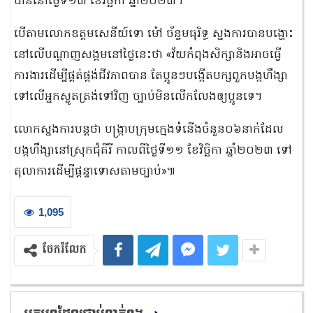
បាននៅថ្ងៃទី១៣ ខែវិច្ឆិកា ឆ្នាំ២០២៣។
បើតាមលោកឧត្ដមសេនីយ៍ទោ ម៉ៅ ច័ន្ទមធុរិទ្ធ ស្នងការបានបង្ហោះ
នៅលើបណ្ដាញសង្គមនៅថ្ងៃនេះថា «វ័យកំពុងសិក្សានិងអាចធ្វើ
ការងារដើម្បីផ្គត់ផ្គង់ជីវភាពបាន តែប្អូនៗបង្កើតបក្សពួកបង្កហឹង្សា
ទៅលើអ្នកស្លូតត្រង់ទៅវិញ ច្បាប់មិនលើកលែងឲ្យប្អូនទេ។
លោកស្នងការបន្តថា បង្ក្រាបក្រុមក្មេងទំនើងចំនួន០៦នាក់ដែល
បង្កហឹង្សានៅស្រុកជុំគីរី កាលពីថ្ងៃទី១១ ខែវិច្ឆិកា ឆ្នាំ២០២៣ ទៅ
តុលាការដើម្បីផ្តន្ទាទោសតាមច្បាប់»៕
1,095
ចែករំលែក