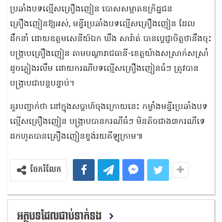
ប្រឆាំងបទល្មើសគ្រឿងញៀន បោសសម្អាតឧក្រិដ្ឋជន
គ្រឿងញៀនឱ្យអស់, មន្ទីរប្រឆាំងបទល្មើសគ្រឿងញៀន ដែល
ដឹកនាំ ដោយឧត្ដមសេនីយ៍ឯក ឃឹង សារ៉ាត់ បានប្តេជ្ញាចិត្តថានឹងចុះ
បង្ក្រាបគ្រឿងញៀន តាមបណ្ដារាជធានី-ខេត្ដយ៉ាងសស្រាក់សស្រាំ
ដូចភ្លៀងរលឹម ដោយករណីបទល្មើសគ្រឿងញៀនធំៗ ត្រូវបាន
បង្ក្រាបជាបន្តបន្ទាប់។
គួរបញ្ជាក់ថា នៅក្នុងសប្តាហ៍ចុងក្រោយនេះ កម្លាំងមន្ទីរប្រឆាំងបទ
ល្មើសគ្រឿងញៀន បង្ក្រាបបានករណីធំៗ មិនតិចជាង៣ករណីទេ
ដកហូតបានគ្រឿងញៀនខ្ទង់រយគីឡូក្រាម៕
ចែករំលែក
អត្ថបទដែលជាប់ទាក់ទង