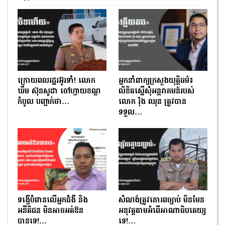
ក្រោយពលរដ្ឋរអ៊ូរទាំ! លោក
អ្នកនាំពាក្យក្រសួងយុត្តិធម៌៖
ឃឹម ស៊ុនសូដា ចៅហ្វាយខណ្ឌ
លិខិតស្នើសុំអន្តរាគមន៍របស់
កំបូល បញ្ជាក់ថា…
លោក រ៉ុង ឈុន ត្រូវបាន
ទទួល…
ទង្វើបំពានលើអ្នកជំងឺ និង
សំណង់ត្រូវគោរពច្បាប់ មិនមែន
អនីតិជន មិនអាចអត់ឱន
អនុវត្តតាមអំពើអាណាធិបតេយ្យ
បានទេ!…
ទេ!…