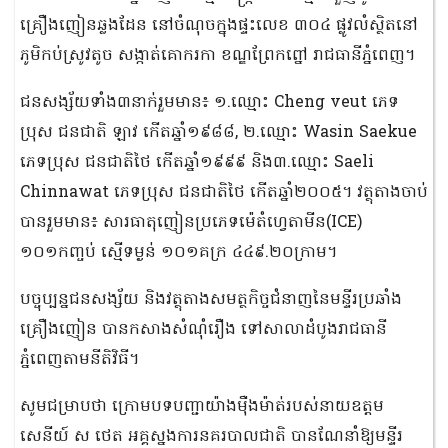
គ្រឿងញៀនឆ្លងដែន នៅចំណុចក្នុងផ្ទះលេខ ៣០៤ ផ្លូវលំស្ថិតនៅ
ភូមិកប់ស្រូវតូច សង្កាត់គោករកា ខណ្ឌព្រែកព្នៅ រាជធានីភ្នំពេញ។
ជនសង្ស័យទាំង៣នាក់រួមមាន៖ ១.ឈ្មោះ Cheng veut ភេទ
ប្រុស ជនជាតិ ឡាវ កើតឆ្នាំ១៩៨៨, ២.ឈ្មោះ Wasin Saekue
ភេទប្រុស ជនជាតិថៃ កើតឆ្នាំ១៩៩៩ និង៣.ឈ្មោះ Saeli
Chinnawat ភេទប្រុស ជនជាតិថៃ កើតឆ្នាំ២០០៥។ វត្ថុតាងចាប់
បានរួមមាន៖ សារធាតុញៀនប្រភេទម៉េតំហ្វេតាមីន(ICE)
១០១កញ្ចប់ ស្មើទម្ងន់ ១០១គក្រ ៤៤៩.២០ក្រាម។
បច្ចុប្បន្នជនសង្ស័យ និងវត្ថុតាងសមត្ថកិច្ចជំនាញនៃមន្ទីរប្រឆាំង
គ្រឿងញៀន បានកសាងសំណុំរឿង ទៅសាលាដំបូងរាជធានី
ភ្នំពេញតាមនីតិវិធី។
សូមជម្រាបថា ក្រោមបទបញ្ជាយ៉ាងម៉ឺងម៉ាត់របស់នាយឧត្ដម
សេនីយ៍ ស ថេត អគ្គស្នងការនគរបាលជាតិ បានណែនាំឱ្យមន្ទីរ