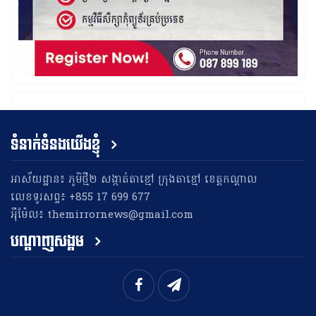
ទំនាក់ទំនងយើងខ្ញុំ
អាស័យដ្ឋាន៖ ភូមិថ្មី២ សង្កាត់តាខ្មៅ ក្រុងតាខ្មៅ ខេត្តកណ្តាល
លេខទូរសព្ទ៖ +855 17 699 677
អុីម៉ែល៖ themirrornews@gmail.com
បណ្តាញសង្គម