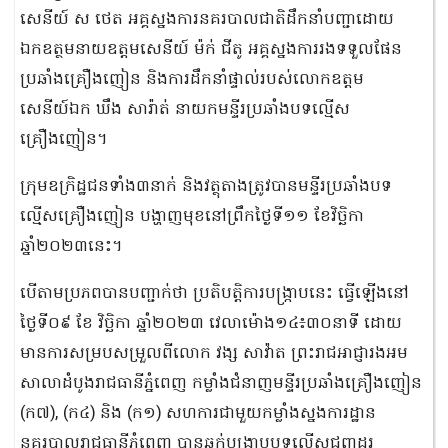
សេនីយ៍ ស ថេត អគ្គស្នងការនគរបាលជាតិដឹកនាំបញ្ជាដោយ
ឯកឧត្ថមនាយឧត្ដមសេនីយ៍ ម៉ក់ ជីតូ អគ្គស្នងការរងទទួលផែន
ប្រឆាំងគ្រឿងញៀន និងការដឹកនាំផ្ទាល់របស់លោកឧត្ដម
សេនីយ៍ឯក ឃឹង សារ៉ាត់ នាយកមន្ទីរប្រឆាំងបទល្មើស
គ្រឿងញៀន។
ក្រុមឧក្រិដ្ឋជនទាំង៣នាក់ និងវត្ថុតាងត្រូវបានមន្ទីរប្រឆាំងបទ
ល្មើសគ្រឿងញៀន បង្ហាញមុខនៅព្រឹកថ្ងៃទី១១ ខែវិច្ឆិកា
ឆ្នាំ២០២៣នេះ។
បើតាមប្រភពបានបញ្ជាក់ថា ប្រតិបត្តិការបង្ក្រាបនេះ ធ្វើឡើងនៅ
ថ្ងៃទី០៩ ខែ វិច្ឆិកា ឆ្នាំ២០២៣ វេលាម៉ោង១៤៖៣០នាទី ដោយ
មានការសម្របសម្រួលពីលោក វង្ស សាវ៉ាត ព្រះរាជអាជ្ញារងអម
សាលាដំបូងរាជធានីភ្នំពេញ កម្លាំងជំនាញមន្ទីរប្រឆាំងគ្រឿងញៀន
(ក៧), (ក៤) និង (ក១) សហការជាមួយកម្លាំងស្នងការដ្ឋាន
នគរបាលរាជធានីភ្នំពេញ បានឆ្មក់បង្ក្រាបបទល្មើសជួញដូរ