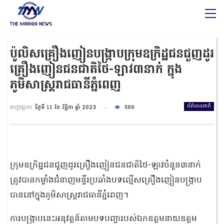
ប៉ូលិសគ្រឿងញៀនបង្ក្រាបក្រុមឧក្រិដ្ឋជនជួញដូរ
គ្រឿងញៀនជនជាតិថៃ-ឡាវ៣នាក់ ក្នុង
ភូមិសាស្ត្ររាជធានីភ្នំពេញ
ព័ត៌មានជាតិ
ចេញផ្សាយ
ថ្ងៃទី 11 ខែ វិច្ឆិកា ឆ្នាំ 2023
500
ក្រុមឧក្រិដ្ឋជនជួញដូរគ្រឿងញៀនជនជាតិថៃ-ឡាវចំនួន៣នាក់
ត្រូវបានកម្លាំងជំនាញមន្ទីរប្រឆាំងបទល្មើសគ្រឿងញៀនបង្ក្រាប
បាននៅក្នុងភូមិសាស្ត្ររាជធានីភ្នំពេញ។
ការបង្ក្រាបនេះអនុវត្តន៍តាមបទបញ្ជារបស់ឯកឧត្ដមនាយឧត្ដម