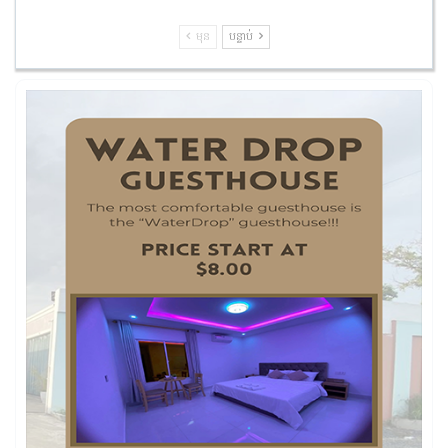
មុន
បន្ទាប់