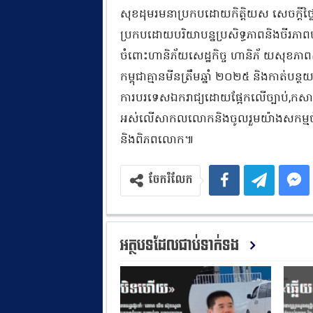
សុខដុមរមនាប្រកបដោយកិត្តិយស សេចក្តីថ្លៃថ
ប្រកបដោយបរិយាបន្នប្រសិទ្ធភាពនិងចីរភាពហិ
ចំពោះហានិភ័យសេដ្ឋកិច្ច ហានិភ័ យសុខភា
កម្ពុជាគ្មានមីនត្រឹមឆ្នាំ ២០២៥ និងកាត់បន
ការបរទេសឯករាជ្យដោយផ្អែកលើច្បាប់,កសាងម
អស់លើសាកលលោកនិងចូលរួមយ៉ាងសកម្មចំពោះបុ
និងពិភពលោក៕
ចែករំលែក
អត្ថបទដែលជាប់ទាក់ទង