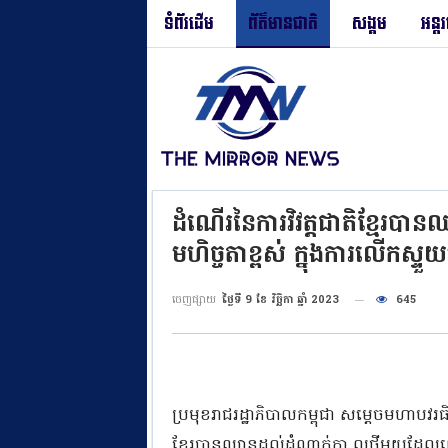
ទំព័រដើម
ព័ត៌មានជាតិ
សង្គម
អន្ត
ដំណើរនៃការវិវត្តជាតិខ្មែរបា
មហិច្ចតាខ្ពស់ ក្នុងការលើកស្ទ
ចេញផ្សាយ
ថ្ងៃទី 9 ខែ វិច្ឆិកា ឆ្នាំ 2023
645
ប្រមុខរាជរដ្ឋាភិបាលកម្ពុជា សម្តេចមហាបវ
ខ្មែរបានឈានដល់ដំណាក់កា លថ្មីមួយដែលយើងទា