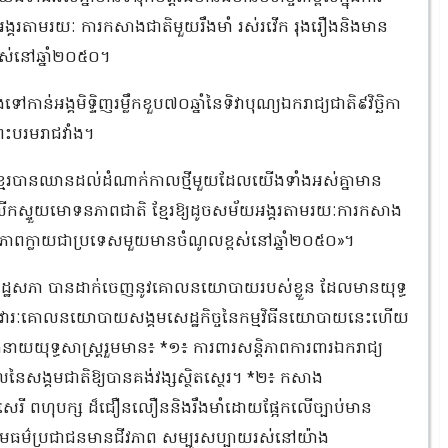
ង្គរតាមរយៈ ការកសាងជាតិមួយរឹងមាំ រស់រវើក រុងរឿងនិងមាន
ពស់នៅឆ្នាំ២០៥០។
ាន់អង្គមិទ្ទិញរម្លឹកខួប៧០ឆ្នាំនៃទិវាបុណ្យឯករាជ្យជាតិ៩វិច្ឆិកា
្រះបរមរាជវាំង។
ាតិខ្មែរបានឈានដល់ដំណាក់កាលថ្មីមួយដែលយើងទាំងអស់គ្នាមាន
ងការលើកស្ទួយមោទនភាពជាតិ ខ្មែរឱ្យដូចសម័យអង្គរតាមរយៈការកសាង
បុលភាពក្លាយជាប្រទេសមួយមានចំណូលខ្ពស់នៅឆ្នាំ២០៥០»។
ី៧នៃរដ្ឋសភា បានដាក់ចេញនូវគោលនយោបាយរបស់ខ្លួន ដែលមានយុទ្ធ
វារៈគោលនយោបាយសង្គមសេដ្ឋកិច្ចនៃកម្មវិធីនយោបាយនេះហើយ
ងនាយយុទ្ធសាស្ត្ររួមមាន៖ *១៖ ការពារសន្តិភាពការពារឯករាជ្យ
នៃសង្គមជាតិឱ្យបានគង់វង្សស្ថិតស្ថេរ។ *២៖ កសាង
្យ សេរី ពហុបក្ស ដ៏ជឿនលឿននិងរឹងមាំដោយផ្អែកលើច្បាប់មាន
សមធម៌ប្រជាជនមានជីវភាព សម្បូរសប្បាយរស់នៅយ៉ាង