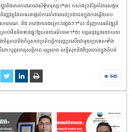
្នូរនិងមានការគោរពសិទ្ធិមនុស្ស។*៣៖ កសាងប្រព័ន្ធគាំពារសង្គម
រញ្ញវត្ថុដែលធានាផ្ដល់ការគាំពារដល់ប្រជាជនក្នុងការឆ្លើយតប
ពសាធារណៈ និង ភាពងាយរងគ្រោះផ្សេងៗ។*៤៖ ជំរុញការអភិវឌ្ឍន៍
្ថយគ្រាប់មីនមិនទាន់ផ្ទុះឱ្យបានជាអតិបរមា។*៥៖ បន្តអនុវត្តនយោបាយ
ិត្តភាពនិងកិច្ចសហប្រតិបត្តិការល្អប្រសើរជាមួយប្រទេសទាំង
ព្ធហេតុសន្តិភាព ស្ថេរភាព សន្តិសុខនិងវិបុលភាពក្នុងតំបន់
645