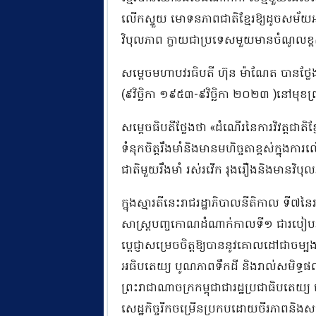
លើកស្ទួយ មោទនភាពជាតិខ្មែរឱ្យដូចសម័យអ
វិបុលភាព ក្លាយជាប្រទេសមួយមានចំណូលខ្
សម្តេចមហាបវរធិបតី ហ៊ុន ម៉ាណែត បានថ្លែងទៅក
(៩វិច្ឆិកា ១៩៥៣-៩វិច្ឆិកា ២០២៣ )នៅមុខព
សម្តេចធិបតីថ្លែងថា «ដំណើរនៃការវិវត្តជ
ទំនុកចិត្តរឹងមាំនិងមានមហិច្ចតាខ្ពស់ក្នុ
ជាតិមួយរឹងមាំ រស់រវើក រុងរឿងនិងមានវិ
ក្នុងស្មារតីនេះរាជរដ្ឋាភិបាលនីតិកាល ទ
សាស្ត្របញ្ចកោណដំណាក់កាលទី១ ជារបៀប
ប្ដេជ្ញាសម្រេចចិត្តឱ្យបាននូវគោលដៅជាចម្ប
អធិបតេយ្យ បូណភាពទឹកដី និងរាល់សមិទ្ធផល
ព្រះរាជាណាចក្រកម្ពុជាជារដ្ឋប្រជាធិបតេយ
សេដ្ឋកិច្ចរីកចម្រើនប្រកបដោយចីរភាពនិង