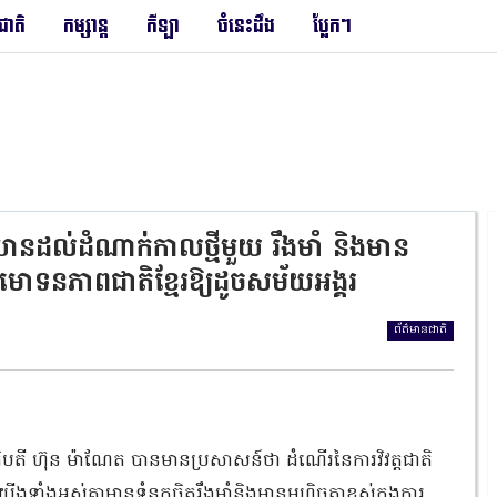
រជាតិ
កម្សាន្ត
កីឡា
ចំនេះដឹង
ប្លែកៗ
នឈានដល់ដំណាក់កាលថ្មីមួយ រឹងមាំ និងមាន
ួយមោទនភាពជាតិខ្មែរឱ្យដូចសម័យអង្គរ
ព័ត៌មានជាតិ
រធិបតី ហ៊ុន ម៉ាណែត បានមានប្រសាសន៍ថា ដំណើរនៃការវិវត្តជាតិ
ំងអស់គ្នាមានទំនុកចិត្តរឹងមាំនិងមានមហិច្ចតាខ្ពស់ក្នុងការ