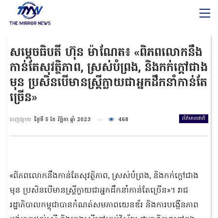
សម្ដេចធិបតី ហ៊ុន ម៉ាណែត៖ «ពិភពលោកនឹង
កាន់តែសុវត្ថិភាព, ស្រស់បំព្រង, និងកក់ក្តៅជាង
មុន ប្រសិនបើមានស្ត្រីក្លាយជាអ្នកដឹកនាំកាន់តែ
ច្រើន»
ព័ត៌មានជាតិ
ចេញផ្សាយ
ថ្ងៃទី 5 ខែ វិច្ឆិកា ឆ្នាំ 2023
468
«ពិភពលោកនឹងកាន់តែសុវត្ថិភាព, ស្រស់បំព្រង, និងកក់ក្តៅជាង
មុន ប្រសិនបើមានស្ត្រីក្លាយជាអ្នកដឹកនាំកាន់តែច្រើន»។ រាជ
រដ្ឋាភិបាលកម្ពុជាបានកំណត់សមភាពយេនឌ័រ និងការបង្កើនភាព