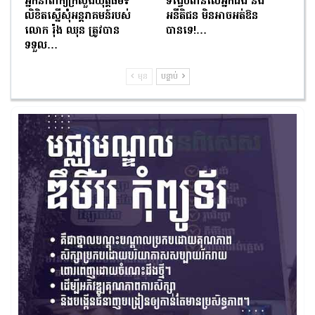
អ្នកនាំពាក្យក្រសួងយុត្តិធម៌៖
ទង្វើបំពានលើអ្នកជំងឺ និង
លិខិតស្នើសុំអន្តរាគមន៍របស់
អនីតិជន មិនអាចអត់ឱន
លោក រ៉ុង ឈុន ត្រូវបាន
បានទេ!…
ទទួល…
មុន
បន្ទាប់