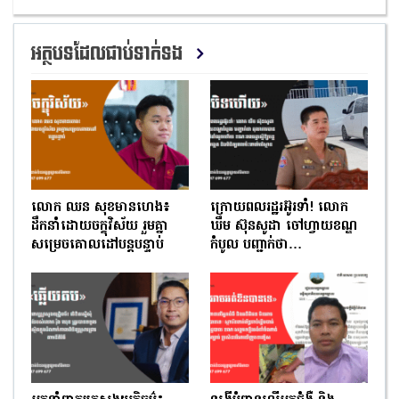
អត្ថបទដែលជាប់ទាក់ទង
លោក ឈន សុខមានហេង៖
ក្រោយពលរដ្ឋរអ៊ូរទាំ! លោក
ដឹកនាំដោយចក្ខុវិស័យ រួមគ្នា
ឃឹម ស៊ុនសូដា ចៅហ្វាយខណ្ឌ
សម្រេចគោលដៅបន្តបន្ទាប់
កំបូល បញ្ជាក់ថា…