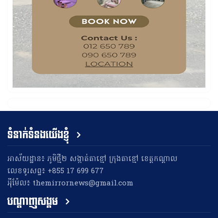
ទំនាក់ទំនងយើងខ្ញុំ
អាស័យដ្ឋាន៖ ភូមិថ្មី២ សង្កាត់តាខ្មៅ ក្រុងតាខ្មៅ ខេត្តកណ្តាល
លេខទូរសព្ទ៖ +855 17 699 677
អុីម៉ែល៖ themirrornews@gmail.com
បណ្តាញសង្គម