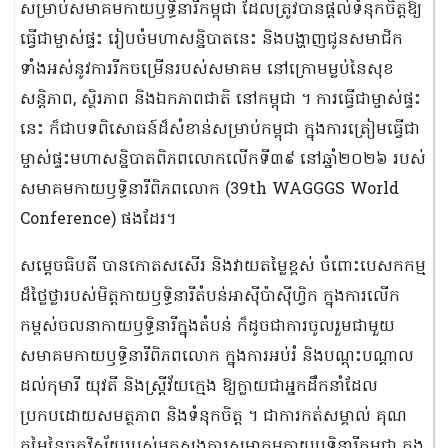
សម្រាប់សមាគមកាយឫទ្ធិនារីកម្ពុជា ដែលត្រូវបានផ្ដល់ទំនុកចិត្តឱ្យ
ធ្វើជាម្ចាស់ផ្ទះ រៀបចំមហាសន្និបាតនេះ និងបង្ហាញជូនសមាជិក
ទាំងអស់នូវការរីកចម្រើនរបស់សមាគម នៅក្រោមម្លប់នៃសុខ
សន្តិភាព, ស្ថិរភាព និងឯកភាពជាតិ នៅកម្ពុជា ។ ការធ្វើជាម្ចាស់ផ្ទះ
នេះ ក៏ជាបទពិសោធន៍ដ៏សំខាន់សម្រាប់កម្ពុជា ក្នុងការត្រៀមធ្វើជា
ម្ចាស់ផ្ទះមហាសន្និបាតពិភពលោកលើកទី៣៩ នៅឆ្នាំ២០២៦ របស់
សមាគមកាយឫទ្ធិនារីពិភពលោក (39th WAGGGS World
Conference) ផងដែរ។
សម្តេចធិបតី បានកោតសសើរ និងវាយតម្លៃខ្ពស់ ចំពោះបេសកកម្ម
ដ៏ថ្លៃថ្លារបស់មិត្តកាយឫទ្ធិនារីតំបន់អាស៊ីប៉ាស៊ីហ្វិក ក្នុងការលើក
កម្ពស់ចលនាកាយឫទ្ធិនារីក្នុងតំបន់ ក៏ដូចជាការចូលរួមជាមួយ
សមាគមកាយឫទ្ធិនារីពិភពលោក ក្នុងការអប់រំ និងបណ្ដុះបណ្ដាល
ដល់កុមារី យុវតី និងស្រី្តវ័យក្មេង ឱ្យក្លាយជាអ្នកដឹកនាំដែល
ប្រកបដោយសមត្ថភាព និងទំនុកចិត្ត ។ ជាការកត់សម្គាល់ គុណ
តម្លៃនៃចក្ខុវិស័យរបស់អគ្គស្នងការសមាគមកាយឫទ្ធិនារីកម្ពុជា ក្នុង