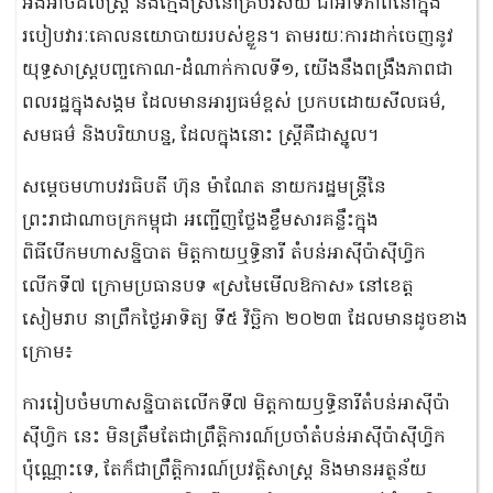
អង់អាចដល់ស្រ្តី និងក្មេងស្រីនៅគ្រប់វិស័យ ជាអាទិភាពនៅក្នុង
របៀបវារៈគោលនយោបាយរបស់ខ្លួន។ តាមរយៈការដាក់ចេញនូវ
យុទ្ធសាស្ត្របញ្ចកោណ-ដំណាក់កាលទី១, យើងនឹងពង្រឹងភាពជា
ពលរដ្ឋក្នុងសង្គម ដែលមានអារ្យធម៌ខ្ពស់ ប្រកបដោយសីលធម៌,
សមធម៌ និងបរិយាបន្ន, ដែលក្នុងនោះ ស្រ្តីគឺជាស្នូល។
សម្តេចមហាបវរធិបតី ហ៊ុន ម៉ាណែត នាយករដ្ឋមន្ត្រីនៃ
ព្រះរាជាណាចក្រកម្ពុជា អញ្ជើញថ្លែងខ្លឹមសារគន្លឹះក្នុង
ពិធីបើកមហាសន្និបាត មិត្តកាយឬទ្ធិនារី តំបន់អាស៊ីប៉ាស៊ីហ្វិក
លើកទី៧ ក្រោមប្រធានបទ «ស្រមៃមើលឱកាស» នៅខេត្ត
សៀមរាប នាព្រឹកថ្ងៃអាទិត្យ ទី៥ វិច្ឆិកា ២០២៣ ដែលមានដូចខាង
ក្រោម៖
ការរៀបចំមហាសន្និបាតលើកទី៧ មិត្តកាយឫទ្ធិនារីតំបន់អាស៊ីប៉ា
ស៊ីហ្វិក នេះ មិនត្រឹមតែជាព្រឹត្តិការណ៍ប្រចាំតំបន់អាស៊ីប៉ាស៊ីហ្វិក
ប៉ុណ្ណោះទេ, តែក៏ជាព្រឹត្តិការណ៍ប្រវត្តិសាស្រ្ត និងមានអត្ថន័យ