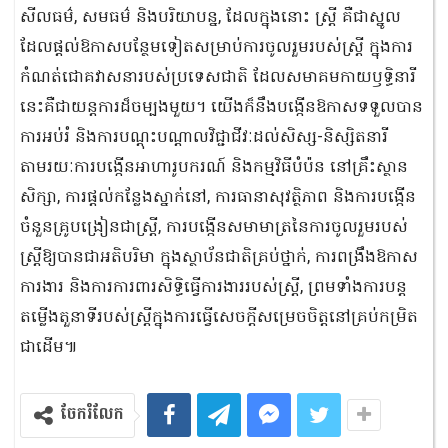
សីលធម៌, សមធម៌ និងបរិយាបន្ន, ដែលក្នុងនោះ ស្រ្តី គឺជាស្នូល
ដែលផ្តល់ឱកាសបន្ថែមទៀតសម្រាប់ការចូលរួមរបស់ស្រ្តី ក្នុងការ
កំណត់ជោគវាសនារបស់ប្រទេសជាតិ ដែលសមាគមកាយឫទ្ធិនារី
នេះគឺជាយន្តការដ៏ចម្បងមួយ។ យើងក៏នឹងបង្កើនឱកាសទទួលបាន
ការអប់រំ និងការបណ្តុះបណ្តាលវិជ្ជាជីវៈដល់សិស្ស-និស្សិតនារី
តាមរយៈការបង្កើនអាហារូបករណ៍ និងកម្មវិធីបំប៉ន នៅគ្រឹះស្ថាន
សិក្សា, ការផ្តល់កន្លែងស្នាក់នៅ, ការធានាសុវត្ថិភាព និងការបង្កើន
ចំនួនគ្រូបង្រៀនជាស្ត្រី, ការបង្កើនសមាមាត្រនៃការចូលរួមរបស់
ស្ត្រីឱ្យបានជាអតិបរិមា ក្នុងស្ថាប័នជាតិគ្រប់ថ្នាក់, ការពង្រឹងឱកាស
ការងារ និងការការពារសិទ្ធិធ្វើការងាររបស់ស្រ្តី, ព្រមទាំងការបន្ត
តម្លើងតួនាទីរបស់ស្ត្រីក្នុងការធ្វើសេចក្តីសម្រេចចិត្តនៅគ្រប់កម្រិត
ជាដើម៕
ចែករំលែក