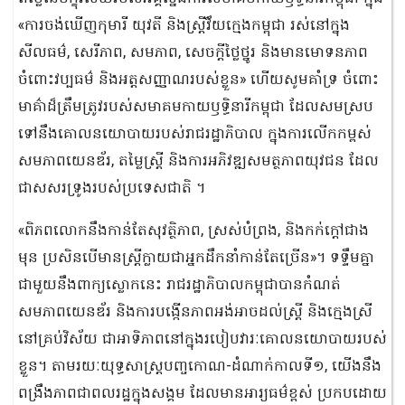
«ការចង់ឃើញកុមារី យុវតី និងស្ត្រីវ័៏យក្មេងកម្ពុជា រស់នៅក្នុង
សីលធម៌, សេរីភាព, សមភាព, សេចក្ដីថ្លៃថ្នូរ និងមានមោទនភាព
ចំពោះវប្បធម៌ និងអត្តសញ្ញាណរបស់ខ្លួន» ហើយសូមគាំទ្រ ចំពោះ
មាគ៌ាដ៏ត្រឹមត្រូវរបស់សមាគមកាយឫទ្ធិនារីកម្ពុជា ដែលសមស្រប
ទៅនឹងគោលនយោបាយរបស់រាជរដ្ឋាភិបាល ក្នុងការលើកកម្ពស់
សមភាពយេនឌ័រ, តម្លៃស្ត្រី និងការអភិវឌ្ឍសមត្ថភាពយុវជន ដែល
ជាសសរទ្រូងរបស់ប្រទេសជាតិ ។
«ពិភពលោកនឹងកាន់តែសុវត្ថិភាព, ស្រស់បំព្រង, និងកក់ក្តៅជាង
មុន ប្រសិនបើមានស្ត្រីក្លាយជាអ្នកដឹកនាំកាន់តែច្រើន»។ ទទ្ទឹមគ្នា
ជាមួយនឹងពាក្យស្លោកនេះ រាជរដ្ឋាភិបាលកម្ពុជាបានកំណត់
សមភាពយេនឌ័រ និងការបង្កើនភាពអង់អាចដល់ស្រ្តី និងក្មេងស្រី
នៅគ្រប់វិស័យ ជាអាទិភាពនៅក្នុងរបៀបវារៈគោលនយោបាយរបស់
ខ្លួន។ តាមរយៈយុទ្ធសាស្ត្របញ្ចកោណ-ដំណាក់កាលទី១, យើងនឹង
ពង្រឹងភាពជាពលរដ្ឋក្នុងសង្គម ដែលមានអារ្យធម៌ខ្ពស់ ប្រកបដោយ