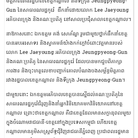
មិត្តភាពរវាងរដ្ឋបាលខេត្តកណ្ដាល និងទីក្រុង Jeungpyeong-
Gun នៃសាធារណរដ្ឋកូរ៉េ ដឹកនាំដោយលោក Lee Jaeyoung
អភិបាលក្រុង និងគណៈប្រតិភូ នៅសាលប្រជុំសាលាខេត្តកណ្តាល។
នាឱកាសនោះ ឯកឧត្តម គង់ សោភ័ណ្ឌ រួមជាមួយថ្នាក់ដឹកនាំខេត្ត
បានអបអរសាទរ និងស្វាគមន៍យ៉ាងកក់ក្ដៅចំពោះវត្តមានរបស់
លោក Lee Jaeyoung អភិបាលក្រុង Jeungpyeong-Gun
និងគណៈប្រតិភូ នៃសាធារណរដ្ឋកូរ៉េ ដែលបានមកជួបពិភាក្សា
ការងារ និងចុះហត្ថលេខាបញ្ជាក់គោលបំណងចងសម្ព័ន្ធមិត្តភាព
រវាងរដ្ឋបាលខេត្តកណ្ដាល និងទីក្រុង Jeungpyeong-Gun។
ជាមួយនោះ ឯកឧត្តមអភិបាលខេត្តបានស្នើដល់គណៈប្រតិភូនៃ
សាធារណរដ្ឋកូរ៉េជំរុញនិងនាំអ្នកវិនិយោគមកវិនិយោគនៅខេត្ត
កណ្ដាល ព្រោះថាខេត្តកណ្ដាល គឺជាខេត្តដែលមានសក្ដានុពលមួយ
ក្នុងចំណោមរាជធានី-ខេត្តនៅក្នុងប្រទេសកម្ពុជា ហើយខេត្ត
កណ្ដាលមានភូមិសាស្ត្រព័ទ្ធជុំវិញរាជធានីភ្នំពេញ ប្រជាពលរដ្ឋមាន