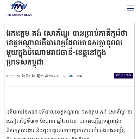
ឯកឧត្តម គង់ សោភ័ណ្ឌ បានប្រាប់ភាគីកូរ៉េថា
ខេត្តកណ្ដាលគឺជាខេត្តដែលមានសក្ដានុពល
មួយក្នុងចំណោមរាជធានី-ខេត្តនៅក្នុង
ប្រទេសកម្ពុជា
ព័ត៌មានជាតិ
ចេញផ្សាយ
ថ្ងៃទី 1 ខែ វិច្ឆិកា ឆ្នាំ 2023
984
អភិបាលនៃគណ:អភិបាលខេត្តកណ្ដាល ឯកឧត្តម គង់ សោភ័ណ្ឌ នា
រសៀលថ្ងៃទី៣១ ខែតុលា ឆ្នាំ២០២៣ បានអញ្ជើញទទួលជួប
ពិភាក្សាការងារ និងចុះហត្ថលេខាបញ្ជាក់គោលបំណងចងសម្ព័ន្ធ