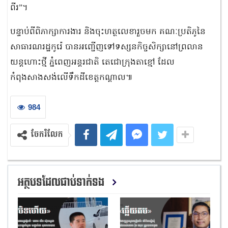
ពីរ”។
បន្ទាប់ពីពិភាក្សាការងារ និងចុះហត្ថលេខារួចមក គណៈប្រតិភូនៃ
សាធារណរដ្ឋកូរ៉េ បានអញ្ជើញទៅទស្សនកិច្ចសិក្សានៅព្រលាន
យន្តហោះថ្មី ភ្នំពេញអន្តរជាតិ តេជោក្រុងតាខ្មៅ ដែល
កំពុងសាងសង់លើទឹកដីខេត្តកណ្ដាល៕
984
ចែករំលែក
អត្ថបទដែលជាប់ទាក់ទង