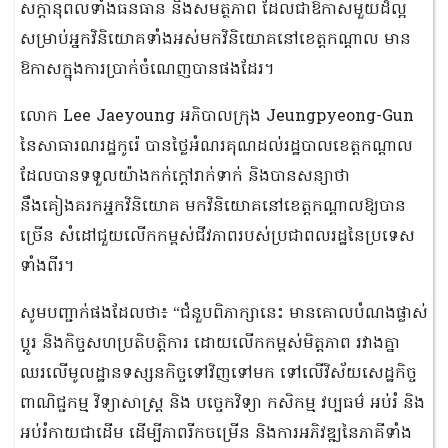
សក្ដានុពលទាំងធនធាន និងសមត្ថភាព ដែលជាឱកាសមួយដ៏ល្អ
សម្រាប់អ្នកវិនិយោគទាំងអស់មកវិនិយោគនៅខេត្តកណ្ដាល មាន
ឱកាសក្នុងការប្រាក់ចំណេញបានផងដែរ។
លោក Lee Jaeyoung អភិបាលក្រុង Jeungpyeong-Gun
នៃសាធារណរដ្ឋកូរ៉េ បានថ្លៃអំណរគុណដល់រដ្ឋបាលខេត្តកណ្ដាល
ដែលបានទទួលយ៉ាងកក់ក្ដៅរាក់ទាក់ និងបានសន្យាថា
នឹងគៀងគរកអ្នកវិនិយោគ មកវិនិយោគនៅខេត្តកណ្ដាលឱ្យបាន
ច្រើន សំដៅជួយលើកកម្ពស់ជីវភាពរបស់ប្រជាពលរដ្ឋនៃប្រទេស
ទាំងពីរ។
សូមបញ្ជាក់ផងដែលថា៖ “ជំនួបពិភាក្សានេះ មានគោលបំណងផ្លាស់
ប្ដូរ និងកិច្ចសហប្រតិបត្តិការ ដោយលើកកម្ពស់មិត្តភាព រវាងគ្នា
ឈរលើមូលដ្ឋានទស្សនកិច្ចទៅវិញទៅមក ទៅលើវិស័យសេដ្ឋកិច្ច
ពាណិជ្ជកម្ម វិទ្យាសាស្ត្រ និង បច្ចេកវិទ្យា កសិកម្ម វប្បធម៌ អប់រំ និង
អប់រំកាយជាដើម ដើម្បីភាពរីកចម្រើន និងការអភិវឌ្ឍនៃភាគីទាំង