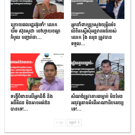
ក្រោយពលរដ្ឋរអ៊ូរទាំ! លោក
អ្នកនាំពាក្យក្រសួងយុត្តិធម៌៖
ឃឹម ស៊ុនសូដា ចៅហ្វាយខណ្ឌ
លិខិតស្នើសុំអន្តរាគមន៍របស់
កំបូល បញ្ជាក់ថា…
លោក រ៉ុង ឈុន ត្រូវបាន
ទទួល…
ទង្វើបំពានលើអ្នកជំងឺ និង
សំណង់ត្រូវគោរពច្បាប់ មិនមែន
អនីតិជន មិនអាចអត់ឱន
អនុវត្តតាមអំពើអាណាធិបតេយ្យ
បានទេ!…
ទេ!…
មុន
បន្ទាប់