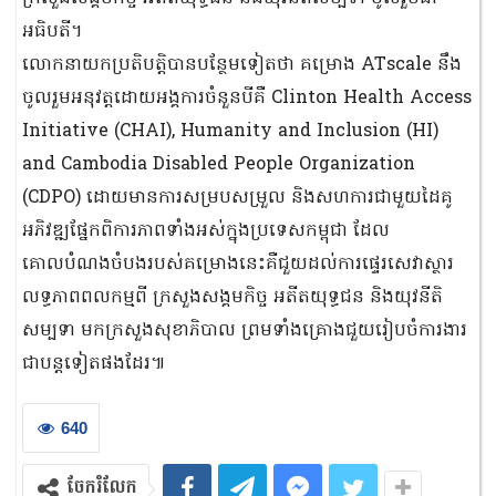
អធិបតី។
លោកនាយកប្រតិបត្តិបានបន្ថែមទៀតថា គម្រោង ATscale នឹង
ចូលរួមអនុវត្តដោយអង្គការចំនួនបីគឺ Clinton Health Access
Initiative (CHAI), Humanity and Inclusion (HI)
and Cambodia Disabled People Organization
(CDPO) ដោយមានការសម្របសម្រួល និងសហការជាមួយដៃគូ
អភិវឌ្ឍផ្នែកពិការភាពទាំងអស់ក្នុងប្រទេសកម្ពុជា ដែល
គោលបំណងចំបងរបស់គម្រោងនេះគឺជួយដល់ការផ្ទេរសេវាស្ថារ
លទ្ធភាពពលកម្មពី ក្រសួងសង្គមកិច្ច អតីតយុទ្ធជន និងយុវនីតិ
សម្បទា មកក្រសួងសុខាភិបាល ព្រមទាំងគ្រោងជួយរៀបចំការងារ
ជាបន្តទៀតផងដែរ៕
640
ចែករំលែក