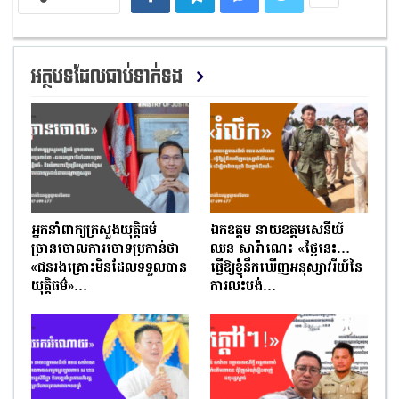
អត្ថបទដែលជាប់ទាក់ទង
អ្នកនាំពាក្យក្រសួងយុត្តិធម៌
ឯកឧត្តម នាយឧត្តមសេនីយ៍
ច្រានចោលការចោទប្រកាន់ថា
ឈន សារ៉ាណេ៖ «ថ្ងៃនេះ…
«ជនរងគ្រោះមិនដែលទទួលបាន
ធ្វើឱ្យខ្ញុំនឹកឃើញអនុស្សាវរីយ៍នៃ
យុត្តិធម៌»…
ការលះបង់…