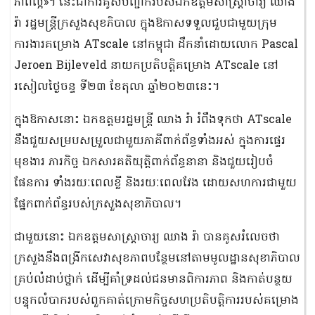
ភាពល្អ»។ នេះជាការគូសបញ្ជាក់របស់ឯកឧត្តមសាស្ត្រាចារ្យ ឈាង
រ៉ា រដ្ឋមន្ត្រីក្រសួងសុខភិបាល ក្នុងឱកាសទទួលជួបជាមួយក្រុម
ការងារគម្រោង ATscale នៅកម្ពុជា ដឹកនាំដោយលោក Pascal
Jeroen Bijleveld នាយកប្រតិបត្តិគម្រោង ATscale នៅ
រសៀលថ្ងៃចន្ទ ទី២៣ ខែតុលា ឆ្នាំ២០២៣នេះ។
ក្នុងឱកាសនោះ ឯកឧត្តមរដ្ឋមន្ត្រី ឈាង រ៉ា រំពឹងទុកថា ATscale
នឹងជួយសម្របសម្រួលជាមួយភាគីពាក់ព័ន្ធទាំងអស់ ក្នុងការផ្ទេរ
មុខងារ ភារកិច្ច ឯកសារគតិយុត្តិពាក់ព័ន្ធនានា និងជួយរៀបចំ
ផែនការ ទាំងរយៈពេលខ្លី និងរយៈពេលវែង ដោយសហការជាមួយ
ផ្នែកពាក់ព័ន្ធរបស់ក្រសួងសុខាភិបាល។
ជាមួយនោះ ឯកឧត្តមសាស្ត្រាចារ្យ ឈាង រ៉ា បានគូសរំលេចថា
ក្រសួងនឹងពង្រីកសេវាសុខភាពបន្ថែមនៅតាមមូលដ្ឋានសុខាភិបាល
គ្រប់លំដាប់ថ្នាក់ ដើម្បីគាំទ្រដល់ជនមានពិការភាព និងកាត់បន្ថយ
បន្ទុកលំបាករបស់ពួកគាត់ក្រោមកិច្ចសហប្រតិបត្តិការរបស់គម្រោង