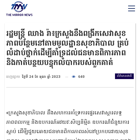
រដ្ឋមន្ត្រី ឈាង រ៉ា៖ក្រសួងនឹងពង្រីកសេវាសុខ
ភាពបន្ថែមនៅតាមមូលដ្ឋានសុខាភិបាល គ្រប់
លំដាប់ថ្នាក់ដើម្បីគាំទ្រដល់ជនមានពិការភាព
និងកាត់បន្ថយបន្ទុកលំបាករបស់ពួកគាត់
ព័ត៌មានជាតិ
ចេញផ្សាយ
ថ្ងៃទី 24 ខែ តុលា ឆ្នាំ 2023
640
«ក្រសួងសុខាភិបាល នឹងសហការគាំទ្រការផ្ទេរសេវាស្ដារលទ្ធ
ភាពពលកម្ម និងឧបករណ៍អវយវៈសិប្បនិម្មិត ឧបករណ៏ជំនួយការ
ស្តាប់ ដើមី្បជួយអោយជនមានពិការភាពរស់នៅប្រកបដោយសុខ