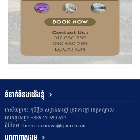
ទំនាក់ទំនងយើងខ្ញុំ
អាស័យដ្ឋាន៖ ភូមិថ្មី២ សង្កាត់តាខ្មៅ ក្រុងតាខ្មៅ ខេត្តកណ្តាល
លេខទូរសព្ទ៖ +855 17 699 677
អុីម៉ែល៖ themirrornews@gmail.com
បណ្តាញសង្គម