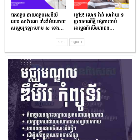
ឯកឧត្តម នាយឧត្តមសេនីយ៍
ក្ដៅៗ! លោក វ៉ាន់ សារ៉ាយ ទ
ឈន សារ៉ាណេ ពាំនាំអំណោយ
ម្លាយករណីថ្មី បង្កការចាប់
សម្តេចក្រឡាហោម ស ខេង…
អារម្មណ៍លើមហាជន…
មុន
បន្ទាប់