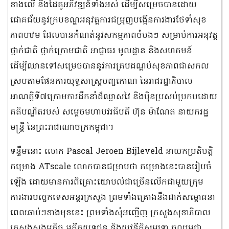
ខាងលើ និងដៃគូអភិវឌ្ឍន៍ទាំងអស់ ដើម្បីសម្រេចបានដោយ
ជោគជ័យនូវក្របខណ្ឌអនុវត្តការជម្រុញបង្កើនការងារថែទាំសុខ
ភាពបឋម ដែលបានកំណត់នូវសកម្មភាពចំបងៗ សម្រាប់ការអនុវត្ត
ថ្នាក់ជាតិ ថ្នាក់ក្រោមជាតិ អាជ្ញាធរ មូលដ្ឋាន និងសហគមន៍
ដើម្បីឈានទៅសម្រេចបាននូវការគ្របដណ្តប់សុខភាពជាសកល
ស្របតាមផែនការយុទ្ធសាស្រ្តបញ្ចកោណ នៃរាជរដ្ឋាភិបាល
អាណត្តិទី៧ក្រោមការដឹកនាំដ៏ឈ្លាសវៃ និងប៉ិនប្រសប់ប្រកបដោយ
គតិបណ្ឌិតរបស់ សម្តេចមហាបវរធិបតី ហ៊ុន ម៉ាណែត នាយករដ្ឋ
មន្ត្រី នៃព្រះរាជាណាចក្រកម្ពុជា។
ទន្ទឹមនោះ លោក Pascal Jeroen Bijleveld នាយកប្រតិបត្តិ
គម្រោង ATscale លោកបានជម្រាបថា គម្រោងនេះបានរៀបចំ
ឡើង ដោយមានការពិគ្រោះយោបល់ជាច្រើនលើកជាមួយក្រុម
ការងារបច្ចេកទេសអន្តរក្រសួង ព្រមទាំងគ្រោងនឹងដាក់សម្ពោធនា
ពេលឆាប់ៗខាងមុខនេះ ព្រមទាំងសុំអញ្ជើញ ក្រសួងសុខាភិបាល
ក្រសួងសង្គមកិច្ច អតីតយុទ្ធជន និងយុវនីតិសម្បទា ចូលរួមជា