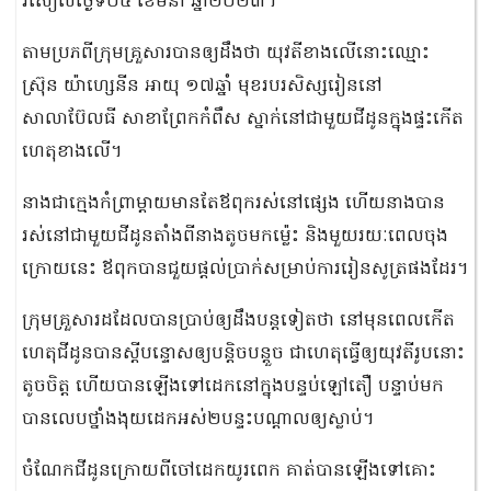
រសៀលថ្ងៃទី០៤ ខែមីនា ឆ្នាំ២០២៣។
តាមប្រភពីក្រុមគ្រួសារបានឲ្យដឹងថា យុវតីខាងលើនោះឈ្មោះ
ស្រ៊ុន យ៉ាហ្សេនីន អាយុ ១៧ឆ្នាំ មុខរបរសិស្សរៀននៅ
សាលាប៊ែលធី សាខាព្រែកកំពឹស ស្នាក់នៅជាមួយជីដូនក្នុងផ្ទះកើត
ហេតុខាងលើ។
នាងជាក្មេងកំព្រាម្ដាយមានតែឪពុករស់នៅផ្សេង ហើយនាងបាន
រស់នៅជាមួយជីដូនតាំងពីនាងតូចមកម្ល៉េះ និងមួយរយៈពេលចុង
ក្រោយនេះ ឪពុកបានជួយផ្ដល់ប្រាក់សម្រាប់ការរៀនសូត្រផងដែរ។
ក្រុមគ្រួសារដដែលបានប្រាប់ឲ្យដឹងបន្តទៀតថា នៅមុនពេលកើត
ហេតុជីដូនបានស្ដីបន្ទោសឲ្យបន្តិចបន្តួច ជាហេតុធ្វើឲ្យយុវតីរូបនោះ
តូចចិត្ត ហើយបានឡើងទៅដេកនៅក្នុងបន្ទប់ឡៅតឿ បន្ទាប់មក
បានលេបថ្នាំងងុយដេកអស់២បន្ទះបណ្ដាលឲ្យស្លាប់។
ចំណែកជីដូនក្រោយពីចៅដេកយូរពេក គាត់បានឡើងទៅគោះ