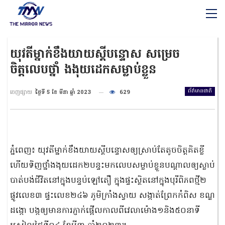
យុវតីម្នាក់ខឹងយាយស្ដីបន្ទោស សម្រេច
ចិត្តលេបថ្នាំ ងងុយដេកសម្លាប់ខ្លួន
ព័ត៌មានជាតិ
ចេញផ្សាយ
ថ្ងៃទី 5 ខែ មីនា ឆ្នាំ 2023
629
ភ្នំពេញ៖ យុវតីម្នាក់ខឹងយាយស្ដីបន្ទោសឲ្យស្រាប់តែតូចចិត្តគិតខ្លី
ហើយទិញថ្នាំងងុយដេក២បន្ទះមកលេបសម្លាប់ខ្លួនបណ្ដាលឲ្យស្លាប់
បាត់បង់ជីវិតនៅក្នុងបន្ទប់ឡៅតឿ ក្នុងផ្ទះស្ថិតនៅក្នុងបុរីពិភពថ្មី២
ផ្លូវលេខ៣ ផ្ទះលេខ២៤៦ ភូមិក្រាំងស្វាយ សង្កាត់ព្រែកកំពិស ខណ្ឌ
ដង្កោ បង្កឲ្យមានការភ្ញាក់ផ្អើលកាលពីវេលាម៉ោង១និង៥០នាទី