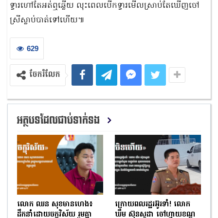
ទ្វារហៅតែអត់ឮឆ្លើយ លុះពេលបើកទ្វារមើលស្រាប់តែឃើញចៅ
ស្រីស្លាប់បាត់ទៅហើយ៕
629
ចែករំលែក
អត្ថបទដែលជាប់ទាក់ទង
លោក ឈន សុខមានហេង៖
ក្រោយពលរដ្ឋរអ៊ូរទាំ! លោក
ដឹកនាំដោយចក្ខុវិស័យ រួមគ្នា
ឃឹម ស៊ុនសូដា ចៅហ្វាយខណ្ឌ