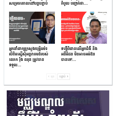
សម្រេចគោលដៅបន្តបន្ទាប់
កំបូល បញ្ជាក់ថា…
អ្នកនាំពាក្យក្រសួងយុត្តិធម៌៖
ទង្វើបំពានលើអ្នកជំងឺ និង
លិខិតស្នើសុំអន្តរាគមន៍របស់
អនីតិជន មិនអាចអត់ឱន
លោក រ៉ុង ឈុន ត្រូវបាន
បានទេ!…
ទទួល…
មុន
បន្ទាប់