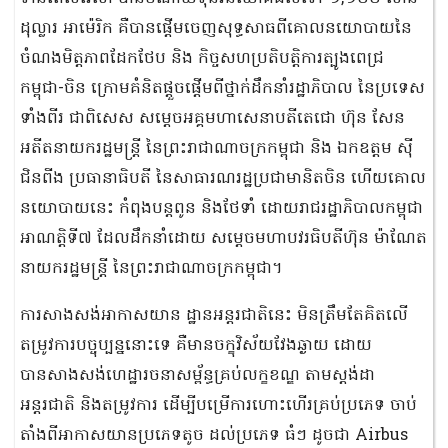
ដុល្លារ អាម៉េរិក គឺបានផ្តើមចេញសុទ្ធសាធពីគោលនយោបាយនៃ
ចំណងមិត្តភាពដែកថែប និង កិច្ចសហប្រតិបត្តិការត្បូងពេជ្រ
កម្ពុជា-ចិន ក្រោមគំនិតផ្តួចផ្តើមពីថ្នាក់ដឹកនាំរដ្ឋាភិបាល នៃប្រទេស
ទាំងពីរ ជាពិសេស សម្តេចអគ្គមហាសេនាបតីតេជោ ហ៊ុន សែន
អតីតនាយករដ្ឋមន្ត្រី នៃព្រះរាជាណាចក្រកម្ពុជា និង ឯកឧត្តម ស៊ី
ជិនពីង ប្រធានាធិបតី នៃសាធារណរដ្ឋប្រជាមានិតចិន ហើយគោល
នយោបាយនេះ កំពុងបន្តពូន និងថែទាំ ដោយរាជរដ្ឋាភិបាលកម្ពុជា
អាណត្តិទី៧ ដែលដឹកនាំដោយ សម្ដេចមហាបវរធិបតីហ៊ុន ម៉ាណែត
នាយករដ្ឋមន្ត្រី នៃព្រះរាជាណាចក្រកម្ពុជា។
ការសាងសង់អាកាសយាន ដ្ឋានអន្តរជាតិនេះ មិនត្រឹមតែគិតលើ
តម្រូវការបច្ចុប្បន្ននោះទេ គឺមានចក្ខុវិស័យវែងឆ្ងាយ ដោយ
បានសាងសង់ហេដ្ឋារចនាសម្ព័ន្ធគ្រប់លក្ខខណ្ឌ តាមស្ដង់ដា
អន្តរជាតិ និងតម្រូវការ ដើម្បីបម្រើការហោះហើរគ្រប់ប្រភេទ ចាប់
តាំងពីអាកាសយានប្រភេទតូច ដល់ប្រភេទ ធំៗ ដូចជា Airbus