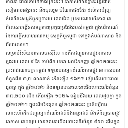
ភាពនា ពេលឆាប់ៗខាងមុខនេះ។ អាកាសយានដ្ឋានអន្តរជាតិ
សៀមរាបអង្គរនេះ នឹងចូលរួម ចំណែកផងដែរ ដល់ការជំរុញ
កំណើនសេដ្ឋកិច្ចកម្ពុជារយៈពេលវែង ប្រកបដោយចីរភាព ជា
ពិសេសបង្កើនសមត្ថភាពប្រកួតប្រជែងរបស់កម្ពុជា ក្នុងបរិការណ៍
នៃការធ្វើសមាហរណកម្ម សេដ្ឋកិច្ចកម្ពុជា ទៅក្នុងតំបន់អាស៊ាន និង
ពិភពលោក។
សម្រាប់វិស័យអាកាសចរស៊ីវិល ការដឹកជញ្ជូនតាមផ្លូវអាកាស
ក្នុងរយៈពេល ៩ ខែ ចាប់ពីខ មករា ដល់ខែកញ្ញា ឆ្នាំ២០២៣នេះ
ព្រះរាជាណាចក្រកម្ពុជា ទទួលបានអ្នកដំណើរតាមផ្លូវ អាកាសបាន
ចំនួនជិត ៣,៧ លាននាក់ កើនឡើង ១៦២% ធៀបនឹងរយៈពេល
ដូចគ្នា ក្នុង ឆ្នាំ២០២២ និងទទួលបានចលនាជើងហោះហើរចំនួន
៣៧,២០០ ជើង កើនឡើង ១០២% ធៀបនឹងរយៈពេលដូចគ្នា ក្នុង
ឆ្នាំ២០២២។ ក្នុងដើមខែតុលា ឆ្នាំ២០២៣នេះ ប្រតិបត្តិការ
ហោះហើរដឹកជញ្ជូនអ្នកដំណើរជាតិនិងអន្តរជាតិ និងទំនិញតាមផ្លូវ
អាកាស ជាមធ្យម មានចលនាជើងហោះហើរចំនួន ៨៥០ ជើងក្នុង