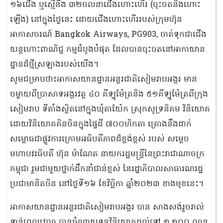
១៦ជើង ឬស្មើនឹង ៣២ចលនាជើងហោះហើរ (ចុះចតនិងហោះ
ឡើង) នៅក្នុងថ្ងៃនេះ ដោយជើងហោះហើររបស់ក្រុមហ៊ុន
អាកាសចរណ៍ Bangkok Airways, PG903, ចាត់ទុកជាជើង
យន្តហោះពាណិជ្ជ កម្មដំបូងបំផុត ដែលបានចុះចតនៅអាកាយាន
ដ្ឋានដ៏ថ្មីស្រឡាងរបស់យើង។
សូមជម្រាបថា៖អាកាសយានដ្ឋានអន្តរជាតិសៀមរាបអង្គរ មាន
ចម្ងាយពីប្រាសាទអង្គរវត្ត ៤០ គីទ្បូម៉ែត្រនិង ៥១គីទ្បូម៉ែត្រពីក្រុង
សៀមរាប ទីតាំងស្ថិតនៅក្នុងឃុំតាយ៉ែក ស្រុកសូទ្រនិគម វិនិយោគ
ដោយវិនិយោគគិនចិនក្នុងផ្ទៃដី ៧០០ហិកតា គ្រោងនឹងដាក់
សម្ពោធជាផ្លូវការក្រោមអធិបតីភាពដ៏ខ្ពង់ខ្ពស់ របស់ សម្តេច
មហាបវរធិបតី ហ៊ុន ម៉ាណែត នាយករដ្ឋមន្ត្រីនៃព្រះរាជាណាចក្រ
កម្ពុជា រួមជាមួយថ្នាក់ដឹកនាំជាន់ខ្ពស់ នៃរដ្ឋាភិបាលសាធារណរដ្ឋ
ប្រជាមានិតចិន នៅថ្ងៃទី១៦ ខែវិច្ឆិកា ឆ្នាំ២០២៣ ខាងមុខនេះ។
អាកាសយានដ្ឋានអន្តរជាតិសៀមរាបអង្គរ បាន សាងសង់រួចរាល់
ទាន់ពេលវេលា បានចំណាយទុនវិនិយោគដល់ទៅ ១,១០០ លាន