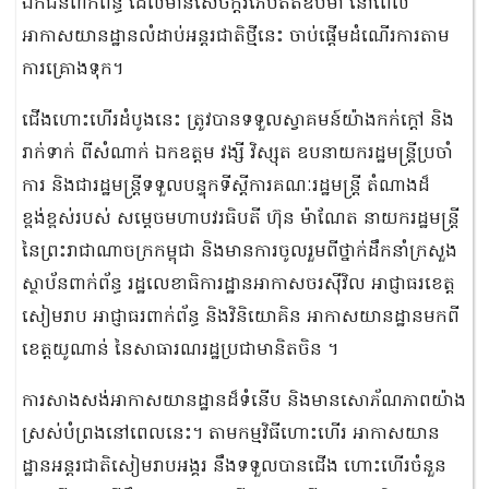
ឯកជនពាក់ព័ន្ធ ដែលមានសេចក្តីរំភើបឥតឧបមា នៅពេល
អាកាសយានដ្ឋានលំដាប់អន្តរជាតិថ្មីនេះ ចាប់ផ្តើមដំណើរការតាម
ការគ្រោងទុក។
ជើងហោះហើរដំបូងនេះ ត្រូវបានទទួលស្វាគមន៍យ៉ាងកក់ក្តៅ និង
រាក់ទាក់ ពីសំណាក់ ឯកឧត្តម វង្សី វិស្សុត ឧបនាយករដ្ឋមន្ត្រីប្រចាំ
ការ និងជារដ្ឋមន្ត្រីទទួលបន្ទុកទីស្ដីការគណៈរដ្ឋមន្ត្រី តំណាងដ៏
ខ្ពង់ខ្ពស់របស់ សម្តេចមហាបវរធិបតី ហ៊ុន ម៉ាណែត នាយករដ្ឋមន្ត្រី
នៃព្រះរាជាណាចក្រកម្ពុជា និងមានការចូលរួមពីថ្នាក់ដឹកនាំក្រសួង
ស្ថាប័នពាក់ព័ន្ធ រដ្ឋលេខាធិការដ្ឋានអាកាសចរស៊ីវិល អាជ្ញាធរខេត្ត
សៀមរាប អាជ្ញាធរពាក់ព័ន្ធ និងវិនិយោគិន អាកាសយានដ្ឋានមកពី
ខេត្តយូណាន់ នៃសាធារណរដ្ឋប្រជាមានិតចិន ។
ការសាងសង់អាកាសយានដ្ឋានដ៏ទំនើប និងមានសោភ័ណភាពយ៉ាង
ស្រស់បំព្រងនៅពេលនេះ។ តាមកម្មវិធីហោះហើរ អាកាសយាន
ដ្ឋានអន្តរជាតិសៀមរាបអង្គរ នឹងទទួលបានជើង ហោះហើរចំនួន