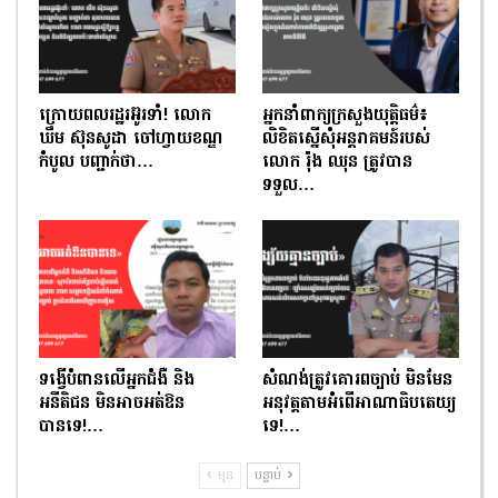
ក្រោយពលរដ្ឋរអ៊ូរទាំ! លោក
អ្នកនាំពាក្យក្រសួងយុត្តិធម៌៖
ឃឹម ស៊ុនសូដា ចៅហ្វាយខណ្ឌ
លិខិតស្នើសុំអន្តរាគមន៍របស់
កំបូល បញ្ជាក់ថា…
លោក រ៉ុង ឈុន ត្រូវបាន
ទទួល…
ទង្វើបំពានលើអ្នកជំងឺ និង
សំណង់ត្រូវគោរពច្បាប់ មិនមែន
អនីតិជន មិនអាចអត់ឱន
អនុវត្តតាមអំពើអាណាធិបតេយ្យ
បានទេ!…
ទេ!…
មុន
បន្ទាប់