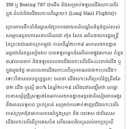
350 ឬ Boeing 787 ជាដើម និងសម្រាប់ទទួលជើងហោះហើរ
ក្នុង តំបន់និងជើងហោះហើរឆ្ងាយៗ (Long Haul Flights)។
ក្រោមការដឹកនាំដ៏ឈ្លាសវៃប្រកបដោយគតិបណ្ឌិតដ៏ខ្ពង់ខ្ពស់របស់
សម្ដេចអគ្គមហាសេនាបតីតេជោ ហ៊ុន សែន អតីតនាយករដ្ឋមន្ត្រី
នៃព្រះរាជាណាចក្រកម្ពុជា កាលពីឆ្នាំ២០១៩ អាកាសយានដ្ឋាន
អន្តរជាតិខេត្តសៀមរាប បានទទួលអ្នកដំណើរតាមផ្លូវអាកាស ចំនួន
៣,៩លាននាក់ និងទទួលចលនាជើងហោះហើរជិត៤០ពាន់ជើង ឬ
ក្នុងមួយថ្ងៃ មានចលនាជើងហោះហើរប្រមាណជាង១០០ជើង។
ទោះបីនាពេលបច្ចុប្បន្ននេះ ចលនា ជើងហោះហើរប្រចាំថ្ងៃត្រឹមតែ
៣២ ជើង ឬស្មើ ៣០% នៃឆ្នាំ២០១៩ យើងនៅសង្ឃឹមថា ហេដ្ឋា
រចនាសម្ព័ន្ធថ្មីស្រឡាងនៃអាកាសយានដ្ឋានអន្តរជាតិសៀមរាបអង្គរ
នឹងមានលទ្ធភាព គ្រប់គ្រាន់ សម្រាប់ការទាក់ទាញជើងហោះហើរ
របស់ក្រុមហ៊ុនអាកាសចរណ៍ក្នុងស្រុក និង បរទេស ជាពិសេស
ជើងហោះហើរពីប្រទេសចិន ហើយអាចវិលត្រលប់មកប្រក្រតី