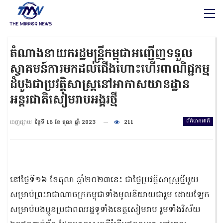
តំណាងនាយករដ្ឋមន្ត្រីកម្ពុជាអញ្ជើញទទួល
ស្វាគមន៍ការមកដល់ជើងហោះហើរពាណិជ្ជកម្ម
ដំបូងជាប្រវត្តិសាស្ត្រនៅអាកាសយានដ្ឋាន
អន្តរជាតិសៀមរាបអង្គរថ្មី
ព័ត៌មានជាតិ
ចេញផ្សាយ
ថ្ងៃទី 16 ខែ តុលា ឆ្នាំ 2023
211
នៅថ្ងៃទី១៦ ខែតុលា ឆ្នាំ២០២៣នេះ ជាថ្ងៃប្រវត្តិសាស្ត្រថ្មីមួយ
សម្រាប់ព្រះរាជាណាចក្រកម្ពុជាទាំងមូលនិយាយជារួម ដោយឡែក
សម្រាប់បងប្អូនប្រជាពលរដ្ឋទូទាំងខេត្តសៀមរាប រួមទាំងវិស័យ