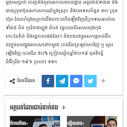
មួយសប្តាហ៍ ចេញនិងចូលអាកាសយានដ្ឋាន អន្តរជាតិទាំង៣ និង
មានក្រុមហ៊ុនអាកាសចរណ៍ក្នុងស្រុក និងបរទេសចំនួន ៣០ ក្រុម
ហ៊ុន ដែលកំពុងតភ្ជាប់ជើងហោះហើរឡើងវិញពីប្រទេសអាស៊ាន
ទាំង៨ ចិន កូរ៉េខាងត្បូង តំបន់ រដ្ឋបាលពិសេសហុងកុង
កោះតៃវ៉ាន់ និងរដ្ឋកាតាផងដែរ។ និយាយជារួមសកម្មភាពដឹក
ជញ្ជូនតាមផ្លូវអាកាសនៅកម្ពុជា បានវិលត្រឡប់មកវិញ ឬ ស្តារ
ឡើងវិញ បានជិត ៥០% ប្រៀបធៀបឆ្នាំ២០១៩ មុនវិបត្តិ
ជំងឺកូរីដ-១៩៕ ប្រភព៖ ទទក
ចែករំលែក
អត្ថបទដែលជាប់ទាក់ទង