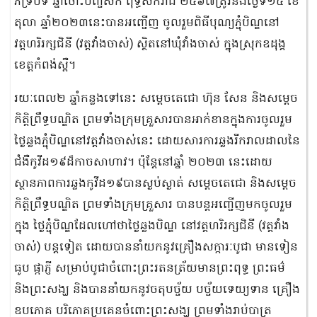
ភទ្របទ ឆ្នាំថោះបញ្ចស័ក ពុទ្ធសករាជ ២៥៦៧ត្រូវនឹងថ្ងៃទី១៤ ខែ
តុលា ឆ្នាំ២០២៣នេះបានអញ្ជើញ ចូលរួមពិធីបុណ្យភ្ជុំបិណ្ឌនៅ
វត្តហរិរក្សជិនី (វត្តវាំងចាស់) ស្ថិតនៅឃុំវាំងចាស់ ក្នុងស្រុកឧដុង្គ
ខេត្តកំពង់ស្ពឺ។
រយៈពេល២ ឆ្នាំកន្លងទៅនេះ សម្ដេចតេជោ ហ៊ុន សែន និងសម្ដេច
កិត្តិព្រឹទ្ធបណ្ឌិត ព្រមទាំងក្រុមគ្រួសារបានអាក់ខានក្នុងការចូលរួម
ថ្ងៃឆ្លងភ្ជុំបិណ្ឌនៅវត្តវាំងចាស់នេះ ដោយសារការឆ្លងរីករាលដាលនៃ
ជំងឺកូវីដ១៩ដ៏កាចសាហាវ។ ប៉ុន្តែនៅឆ្នាំ ២០២៣ នេះដោយ
ស្ថានភាពការឆ្លងកូវីដ១៩បានស្ងប់ស្ងាត់ សម្តេចតេជោ និងសម្ដេច
កិត្តិព្រឹទ្ធបណ្ឌិត ព្រមទាំងក្រុមគ្រួសារ បានបន្តអញ្ជើញមកចូលរួម
ក្នុង ថ្ងៃភ្ជុំបិណ្ឌដែលហៅថាថ្ងៃឆ្លងបិណ្ឌ នៅវត្តហរិរក្សជិនី (វត្តវាំង
ចាស់) បន្តទៀត ដោយបាននាំយកនូវគ្រឿងសក្ការៈបូជា មានទៀន
ធូប ផ្កាភ្ញី សម្រាប់បូជាចំពោះព្រះរតនត្រ័យមានព្រះពុទ្ធ ព្រះធម៌
និងព្រះសង្ឃ និងបាននាំយកនូវចតុបច្ច័យ បច្ច័យទេយ្យទាន គ្រឿង
ឧបភោគ បរិភោគប្រគេនចំពោះព្រះសង្ឃ ព្រមទាំងរាប់បាត្រ