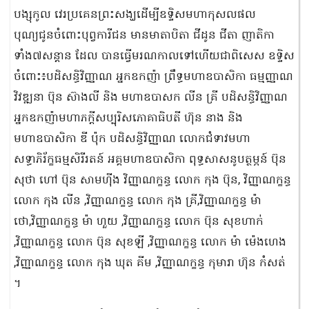
បង្សុកូល វេរប្រគេនព្រះសង្ឃដើម្បីឧទ្ទិសមហាកុសលផល
បុណ្យជូនចំពោះបុព្វការីជន មានមាតាបិតា ជីដូន ជីតា ញាតិកា
ទាំង៧សន្តាន ដែល បានធ្វើមរណកាលទៅហើយជាពិសេស ឧទ្ទិស
ចំពោះ៖បដិសន្ធិវិញ្ញាណ អ្នកឧកញ៉ា ព្រឹទ្ធមហាឧបាសិកា ធម្មញ្ញាណ
វិវឌ្ឍនា ប៊ុន ស៊ាងលី និង មហាឧបាសក លីន គ្រី បដិសន្ធិវិញ្ញាណ
អ្នកឧកញ៉ាមហាភក្ដីសប្បុរិសភោគាធិបតី ហ៊ុន នាង និង
មហាឧបាសិកា ឌី ប៉ុក បដិសន្ធិវិញ្ញាណ លោកជំទាវមហា
សទ្ធាភិរ័ក្ខធម្មសិរីរតន៍ អគ្គមហាឧបាសិកា ពុទ្ធសាសនូបត្ថម្ភន៍ ប៊ុន
សុថា ហៅ ប៊ុន សាមហ៊ីង វិញ្ញាណក្ខន្ធ លោក កុង ប៊ុន, វិញ្ញាណក្ខន្ធ
លោក កុង លីន ,វិញ្ញាណក្ខន្ធ លោក កុង គ្រី,វិញ្ញាណក្ខន្ធ ម៉ា
ថោ,វិញ្ញាណក្ខន្ធ ម៉ា ហួយ ,វិញ្ញាណក្ខន្ធ លោក ប៊ុន សុខហាក់
,វិញ្ញាណក្ខន្ធ លោក ប៊ុន សុខឡី ,វិញ្ញាណក្ខន្ធ លោក ម៉ា ម៉េងហេង
,វិញ្ញាណក្ខន្ធ លោក កុង ឃុត គីម ,វិញ្ញាណក្ខន្ធ កុមារា ហ៊ុន កំសត់
។