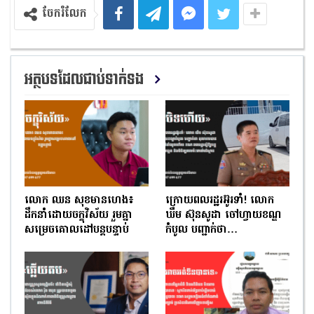
ចែករំលែក
អត្ថបទដែលជាប់ទាក់ទង
លោក ឈន សុខមានហេង៖
ក្រោយពលរដ្ឋរអ៊ូរទាំ! លោក
ដឹកនាំដោយចក្ខុវិស័យ រួមគ្នា
ឃឹម ស៊ុនសូដា ចៅហ្វាយខណ្ឌ
សម្រេចគោលដៅបន្តបន្ទាប់
កំបូល បញ្ជាក់ថា…