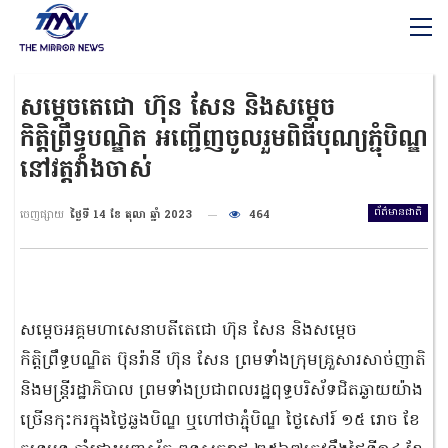
សម្តេចតេជោ ហ៊ុន សែន និងសម្តេច
កិត្តិព្រឹទ្ធបណ្ឌិត អញ្ជើញចូលរួមពិធីបុណ្យភ្ជុំបិណ្ឌ
នៅវត្តវាំងចាស់
ព័ត៌មានជាតិ
ចេញផ្សាយ
ថ្ងៃទី 14 ខែ តុលា ឆ្នាំ 2023
464
សម្តេចអគ្គមហាសេនាបតីតេជោ ហ៊ុន សែន និងសម្ដេច
កិត្តិព្រឹទ្ធបណ្ឌិត ប៊ុនរ៉ានី ហ៊ុន សែន ព្រមទាំងក្រុមគ្រួសារសាច់ញាតិ
និងមន្ត្រីរដ្ឋាភិបាល ព្រមទាំងប្រជាពលរដ្ឋពុទ្ធបរិស័ទជិតឆ្ងាយយ៉ាង
ច្រេីនកុះករក្នុងថ្ងៃឆ្លងបិណ្ឌ ឬហៅថាភ្ជុំបិណ្ឌ ថ្ងៃសៅរ៍ ១៥ រោច ខែ