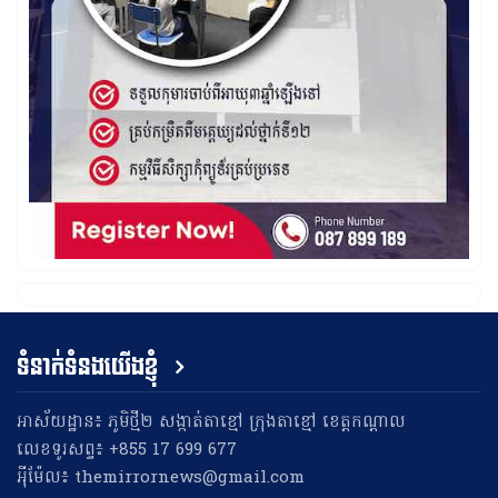
ទំនាក់ទំនងយើងខ្ញុំ
អាស័យដ្ឋាន៖ ភូមិថ្មី២ សង្កាត់តាខ្មៅ ក្រុងតាខ្មៅ ខេត្តកណ្តាល
លេខទូរសព្ទ៖ +855 17 699 677
អុីម៉ែល៖ themirrornews@gmail.com