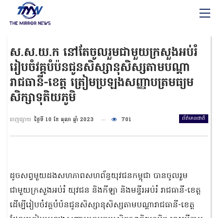
ស.ស.យ.ក នៅតែចូលរួមជាមួយក្រសួងអប់រំ
រៀបចំវគ្គបំប៉នជូនសិស្សានុសិស្សតាមបណ្តា
រាជធានី-ខេត្ត ត្រៀមប្រឡងសញ្ញាបត្រមធ្យម
សិក្សាទុតិយភូមិ
ព័ត៌មានជាតិ
ចេញផ្សាយ
ថ្ងៃទី 10 ខែ តុលា ឆ្នាំ 2023
701
ដូចសព្វមួយដងសហភាពសហព័ន្ធយុវជនកម្ពុជា បានចូលរួម
ជាមួយក្រសួងអប់រំ យុវជន និងកីឡា និងមន្ទីរអប់រំ រាជធានី-ខេត្ត
ដើម្បីរៀបចំវគ្គបំប៉នជូនសិស្សានុសិស្សតាមបណ្តារាជធានី-ខេត្ត