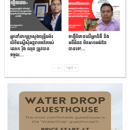
អ្នកនាំពាក្យក្រសួងយុត្តិធម៌៖
ទង្វើបំពានលើអ្នកជំងឺ និង
លិខិតស្នើសុំអន្តរាគមន៍របស់
អនីតិជន មិនអាចអត់ឱន
លោក រ៉ុង ឈុន ត្រូវបាន
បានទេ!…
ទទួល…
មុន
បន្ទាប់