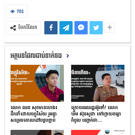
701
ចែករំលែក
អត្ថបទដែលជាប់ទាក់ទង
លោក ឈន សុខមានហេង៖
ក្រោយពលរដ្ឋរអ៊ូរទាំ! លោក
ដឹកនាំដោយចក្ខុវិស័យ រួមគ្នា
ឃឹម ស៊ុនសូដា ចៅហ្វាយខណ្ឌ
សម្រេចគោលដៅបន្តបន្ទាប់
កំបូល បញ្ជាក់ថា…