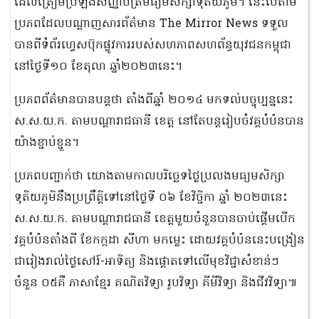
ដែលត្រៀមប្រឡងសញ្ញាបត្រមធ្យមសិក្សាទុតិយភូមិ។ នេះបើតាម
ប្រភពដែលបណ្ដាញសារព័ត៌មាន The Mirror News ទទួល
បានពីទំព័រហ្វេសប៊ុកផ្លូវការរបស់សហភាពសហព័ន្ធយុវជនកម្ពុជា
នៅថ្ងៃទី១០ ខែតុលា ឆ្នាំ២០២៣នេះ។
ប្រភពព័ត៌មានបានបន្តថា តាំងពីឆ្នាំ ២០១៤ មកទល់បច្ចុប្បន្ននេះ
ស.ស.យ.ក. តាមបណ្តារាជធានី ខេត្ត នៅតែបន្តរៀបចំវគ្គបំប៉នបាន
យ៉ាងខ្ជាប់ខ្ជួន។
ប្រភពបញ្ជាក់ថា យោងតាមកាលបរិច្ឆេទថ្ងៃប្រលងមធ្យមសិក្សា
ទុតិយភូមិនឹងប្រព្រឹត្តិទៅនៅថ្ងៃទី ០៦ ខែវិច្ជិកា ឆ្នាំ ២០២៣នេះ
ស.ស.យ.ក. តាមបណ្តារាជធានី ខេត្តមួយចំនួនបានចាប់ផ្តើមបើក
វគ្គបំប៉នតាំងពី ខែកក្កដា សីហា មកម្លេះ ដោយវគ្គបំប៉ននេះបង្រៀន
ជារៀងរាល់ថ្ងៃសៅរ៍-អាទិត្យ និងផ្ដោតទៅលើមុខវិជ្ជាសំខាន់ៗ
ចំនួន ០៥គឺ ភាសាខ្មែរ គណិតវិទ្យា រូបវិទ្យា គីមីវិទ្យា និងជីវវិទ្យា៕