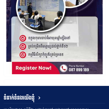
ទំនាក់ទំនងយើងខ្ញុំ