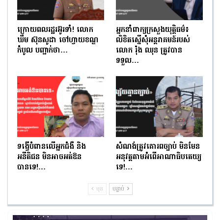
ក្រោយពលរដ្ឋរអ៊ូរទាំ! លោក
អ្នកនាំពាក្យក្រសួងយុត្តិធម៌៖
ឃឹម ស៊ុនសូដា ចៅហ្វាយខណ្ឌ
លិខិតស្នើសុំអន្តរាគមន៍របស់
កំបូល បញ្ជាក់ថា…
លោក រ៉ុង ឈុន ត្រូវបាន
ទទួល…
ទង្វើបំពានលើអ្នកជំងឺ និង
សំណង់ត្រូវគោរពច្បាប់ មិនមែន
អនីតិជន មិនអាចអត់ឱន
អនុវត្តតាមអំពើអាណាធិបតេយ្យ
បានទេ!…
ទេ!…
មុន
បន្ទាប់