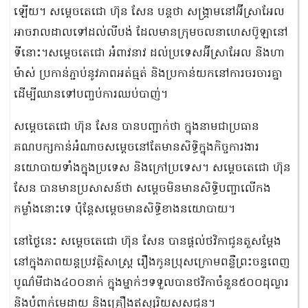
ឡើយ។ សម្ដេចតេជោ ហ៊ុន សែន បន្តថា សង្គ្រាមនៅអ៊ីស្រាអែល
អាចរាលដាលទៅដល់លីបង់ ដែលមានក្រុមចលនាហេសប៊ូឡានៅ
ទីនោះ។សម្ដេចតេជោ អំពាវនាវ ដល់ប្រទេសអ៊ីស្រាអែល និងហា
ម៉ាស់ ប្រកាន់ភ្ជាប់នូវភាពអត់ធ្មត់ និងប្រកាន់យកនៅការចរចារគ្នា
ដើម្បីឈានទៅបញ្ចប់ការឈប់បាញ់។
សម្ដេចតេជោ ហ៊ុន សែន បានបញ្ជាក់ថា ក្នុងនាមជាប្រធាន
គណបក្សកាន់អំណាចសម្ដេចនៅតែមានសិទ្ធិក្នុងកិច្ចការងារ
នយោបាយទាំងក្នុងប្រទេស និងក្រៅប្រទេស។ សម្ដេចតេជោ ហ៊ុន
សែន បានមានប្រសាសន៍ថា សម្តេចមិនមានសិទ្ធិបញ្ជាលើកង
កម្លាំងនោះទេ ប៉ុន្តែសម្តេចមានសិទ្ធិខាងនយោបាយ។
នៅថ្ងៃនេះ សម្ដេចតេជោ ហ៊ុន សែន បានផ្ដល់ថវិកាជូនតួសម្ដែង
នៅក្នុងភាពយន្តប្រវត្តិសាស្ត្រ រឿងកូនប្រុសក្រោមពន្លឺព្រះចន្ទពេញ
បូណ៌មីជាង៤០០នាក់ ក្នុងម្នាក់ៗទទួលបានថវិកាចំនួន៥០០ដុល្លារ
និងបំពាក់មេដាយ និងគ្រឿងឥស្សរិយសសជូន។