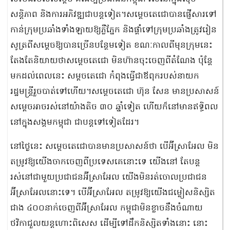
សន្តិភាព និងការអភិវឌ្ឍជាបន្តទៀត។សម្ដេចតេជោបានផ្ញើសារទៅ
កាន់ក្រុមប្រឆាំងទាំងឡាយឱ្យភ្លឺភ្នែក និងផ្ដាំទៅក្រុមប្រឆាំងត្រូវរៀន
សូត្រពីសម្ដេចឱ្យបានច្រើនបន្ថែមទៀត ខណៈកាលពីមុនក្រុមនេះ
តែងតែនិយាយថាសម្ដេចតេជោ មិនហ៊ានចុះចេញពីតំណែង ប៉ុន្ដែ
មកដល់ពេលនេះ សម្ដចតេជោ កំពុងធ្វើជាឪពុករបស់នាយក
រដ្ឋមន្រ្ដីរួចបាត់ទៅហើយ។សម្ដេចតេជោ ហ៊ុន សែន មានប្រសាសន៍
សម្តេចអាចរស់នៅយ៉ាងតិច ៣០ ឆ្នាំទៀត ហើយក៏នៅមានឥទ្ធិពល
នៅក្នុងសង្គមកម្ពុជា ជាបន្តទៅទៀតដែរ។
នៅថ្ងៃនេះ សម្ដេចតេជោបានមានប្រសាសន៍ថា បើអ៊ីស្រាអែល មិន
តម្រូវឱ្យយើងចាកចេញពីប្រទេសគេនោះទេ យើងនៅ តែបន្ត
រស់នៅជាមួយប្រជាជនអ៊ីស្រាអែល យើងមិនរត់ចោលប្រជាជន
អ៊ីស្រាអែលនោះទេ។ បើអ៊ីស្រាអែល តម្រូវឱ្យយើងជម្លៀសនិស្សិត
ជាង ៤០០នាក់ចេញពីអ៊ីស្រាអែល កម្ពុជាមិនខ្លាចនឹងចំណាយ
ថវិកាជួលយន្តហោះពិសេស ដើម្បីទៅដឹកនិស្សិតទាំងនោះ នោះ