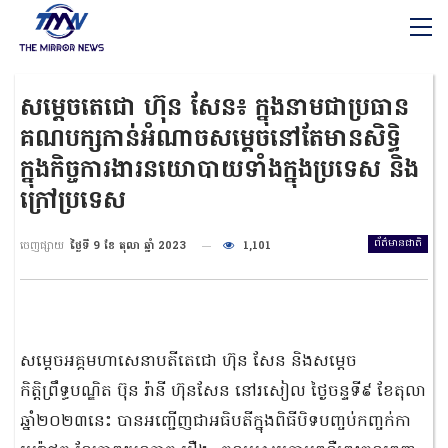
សម្ដេចតេជោ ហ៊ុន សែន៖ ក្នុងនាមជាប្រធាន
គណបក្សកាន់អំណាចសម្ដេចនៅតែមានសិទ្ធិ
ក្នុងកិច្ចការងារនយោបាយទាំងក្នុងប្រទេស និង
ក្រៅប្រទេស
ព័ត៌មានជាតិ
ចេញផ្សាយ
ថ្ងៃទី 9 ខែ តុលា ឆ្នាំ 2023
1,101
សម្តេចអគ្គមហាសេនាបតីតេជោ ហ៊ុន សែន និងសម្តេច
កិត្តិព្រឹទ្ធបណ្ឌិត ប៊ុន រ៉ានី ហ៊ុនសែន នៅរសៀល ថ្ងៃចន្ទទី៩ ខែតុលា
ឆ្នាំ២០២៣នេះ បានអញ្ជើញជាអធិបតីក្នុងពិធីបិទបញ្ចប់កញ្ចក់កា