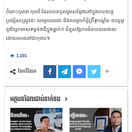
ចំពោះកុមារា កុមារី ដែលបានចូលរួមសម្ដែងនៅក្នុងភាពយន្ត
ប្រវត្តិសាស្ត្រនេះ សម្ដេចតេជោ និងសម្ដេចកិត្តិព្រឹទ្ធបណ្ឌិត ឧបត្ថម្ភ
នូវខ្សែកមាសទម្ងន់៥ជីក្នុងម្នាក់ៗ ជំនួសឱ្យការមិនបានមេដាយ
ដោយសារនៅជាកុមារ៕
1,101
ចែករំលែក
អត្ថបទដែលជាប់ទាក់ទង