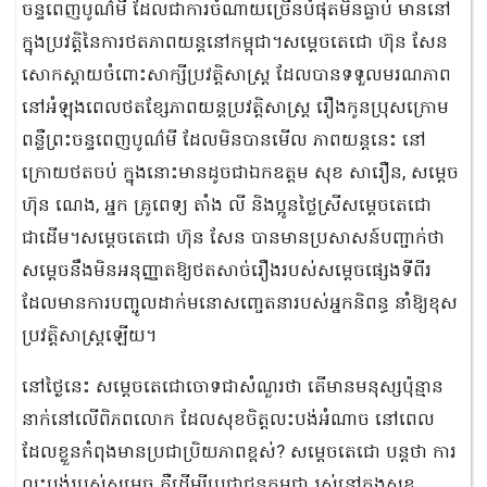
ចន្ទពេញបូណ៌មី ដែលជាការចំណាយច្រើនបំផុតមិនធ្លាប់ មាននៅ
ក្នុងប្រវត្តិនៃការថតភាពយន្តនៅកម្ពុជា។សម្ដេចតេជោ ហ៊ុន សែន
សោកស្ដាយចំពោះសាក្សីប្រវត្តិសាស្ត្រ ដែលបានទទួលមរណភាព
នៅអំឡុងពេលថតខ្សែភាពយន្តប្រវត្តិសាស្ត្រ រឿងកូនប្រុសក្រោម
ពន្លឺព្រះចន្ទពេញបូណ៌មី ដែលមិនបានមើល ភាពយន្តនេះ នៅ
ក្រោយថតចប់ ក្នុងនោះមានដូចជាឯកឧត្ដម សុខ សារឿន, សម្ដេច
ហ៊ុន ណេង, អ្នក គ្រូពេទ្យ តាំង លី និងប្អូនថ្លៃស្រីសម្ដេចតេជោ
ជាដើម។សម្ដេចតេជោ ហ៊ុន សែន បានមានប្រសាសន៍បញ្ជាក់ថា
សម្ដេចនឹងមិនអនុញ្ញាតឱ្យថតសាច់រឿងរបស់សម្ដេចផ្សេងទីពីរ
ដែលមានការបញ្ចូលដាក់មនោសញ្ចេតនារបស់អ្នកនិពន្ធ នាំឱ្យខុស
ប្រវត្តិសាស្រ្ដឡើយ។
នៅថ្ងៃនេះ សម្ដេចតេជោចោទជាសំណួរថា តើមានមនុស្សប៉ុន្មាន
នាក់នៅលើពិភពលោក ដែលសុខចិត្តលះបង់អំណាច នៅពេល
ដែលខ្លួនកំពុងមានប្រជាប្រិយភាពខ្ពស់? សម្ដេចតេជោ បន្តថា ការ
លះបង់របស់សម្តេច គឺដើម្បីប្រជាជនកម្ពុជា រស់នៅក្នុងសុខ