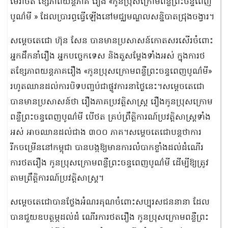
មេរ៉ាថត ខ្សែភាពយន្តភាគ រឿង «កូនប្រុសក្រោមពន្លឺព្រះចន្ទពេញ
បូណ៌មី » ដែលប្រារព្ធធ្វើឡើងនៅមជ្ឈមណ្ឌលសន្និបាតជ្រុងចង្វារ។
សម្ដេចតេជោ ហ៊ុន សែន បានមានប្រសាសន៍កោតសរសើរចំពោះ
អ្នកដឹកនាំរឿង អ្នកបច្ចេកទេស និងតួសម្ដែងទាំងអស់ ក្នុងការថ
តខ្សែភាពយន្តភាគរឿង «កូនប្រុសក្រោមពន្លឺព្រះចន្ទពេញបូណ៌មី»
រហូតឈានដល់ការបិទបញ្ចប់ជាផ្លូវការនាថ្ងៃនេះ។សម្ដេចតេជោ
បានមានប្រសាសន៍ថា រឿងភាគប្រវត្តិសាស្ត្រ រឿងកូនប្រុសក្រោម
ពន្លឺព្រះចន្ទពេញបូណ៌មី បើថត គ្រប់ព្រឹត្តិការណ៍ប្រវត្តិសាស្ត្រទាំង
អស់ អាចឈានដល់ជាង ៣០០ ភាគ។សម្ដេចតេជោបន្តថាការ
រីកចម្រើននៅកម្ពុជា បានបង្កឱ្យមានការលំបាកខ្លាំងដល់ដំណើរ
ការថតរឿង កូនប្រុសក្រោមពន្លឺព្រះចន្ទពេញបូណ៌មី ដើម្បីឱ្យត្រូវ
តាមព្រឹត្តិការណ៍ប្រវត្តិសាស្ត្រ។
សម្ដេចតេជោបានថ្លែងអំណរគុណចំពោះសប្បុរសជននានា ដែល
បានជួយឧបត្ថម្ភដល់ដំ ណើរការថតរឿង កូនប្រុសក្រោមពន្លឺព្រះ