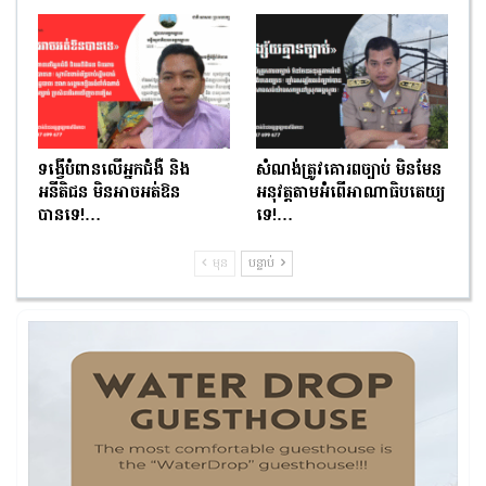
ទង្វើបំពានលើអ្នកជំងឺ និង
សំណង់ត្រូវគោរពច្បាប់ មិនមែន
អនីតិជន មិនអាចអត់ឱន
អនុវត្តតាមអំពើអាណាធិបតេយ្យ
បានទេ!…
ទេ!…
មុន
បន្ទាប់