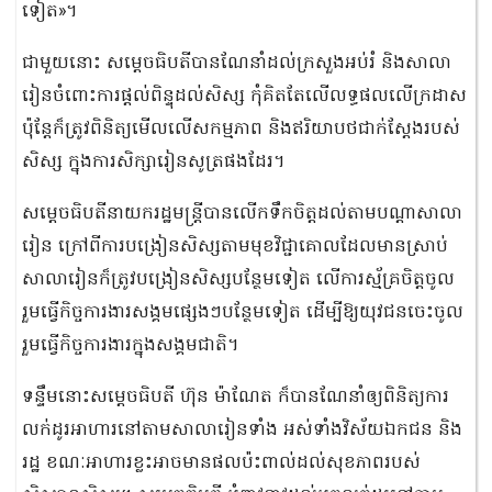
ទៀត»។
ជាមួយនោះ សម្តេចធិបតីបានណែនាំដល់ក្រសួងអប់រំ និងសាលា
រៀនចំពោះការផ្ដល់ពិន្ទុដល់សិស្ស កុំគិតតែលើលទ្ធផលលើក្រដាស
ប៉ុន្ដែក៏ត្រូវពិនិត្យមើលលើសកម្មភាព និងឥរិយាបថជាក់ស្ដែងរបស់
សិស្ស ក្នុងការសិក្សារៀនសូត្រផងដែរ។
សម្តេចធិបតីនាយករដ្ឋមន្ត្រីបានលើកទឹកចិត្តដល់តាមបណ្ដាសាលា
រៀន ក្រៅពីការបង្រៀនសិស្សតាមមុខវិជ្ជាគោលដែលមានស្រាប់
សាលារៀនក៏ត្រូវបង្រៀនសិស្សបន្ថែមទៀត លើការស្ម័គ្រចិត្តចូល
រួមធ្វើកិច្ចការងារសង្គមផ្សេងៗបន្ថែមទៀត ដើម្បីឱ្យយុវជនចេះចូល
រួមធ្វើកិច្ចការងារក្នុងសង្គមជាតិ។
ទន្ទឹមនោះសម្តេចធិបតី ហ៊ុន ម៉ាណែត ក៏បានណែនាំឲ្យពិនិត្យការ
លក់ដូរអាហារនៅតាមសាលារៀនទាំង អស់ទាំងវិស័យឯកជន និង
រដ្ឋ ខណៈអាហារខ្លះអាចមានផលប៉ះពាល់ដល់សុខភាពរបស់