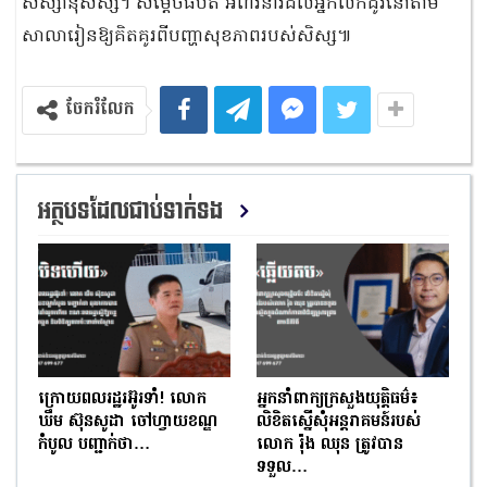
សិស្សានុសិស្ស។ សម្ដេចធិបតី អំពាវនាវដល់អ្នកលក់ដូរនៅតាម
សាលារៀនឱ្យគិតគូរពីបញ្ហាសុខភាពរបស់សិស្ស៕
ចែករំលែក
អត្ថបទដែលជាប់ទាក់ទង
ក្រោយពលរដ្ឋរអ៊ូរទាំ! លោក
អ្នកនាំពាក្យក្រសួងយុត្តិធម៌៖
ឃឹម ស៊ុនសូដា ចៅហ្វាយខណ្ឌ
លិខិតស្នើសុំអន្តរាគមន៍របស់
កំបូល បញ្ជាក់ថា…
លោក រ៉ុង ឈុន ត្រូវបាន
ទទួល…