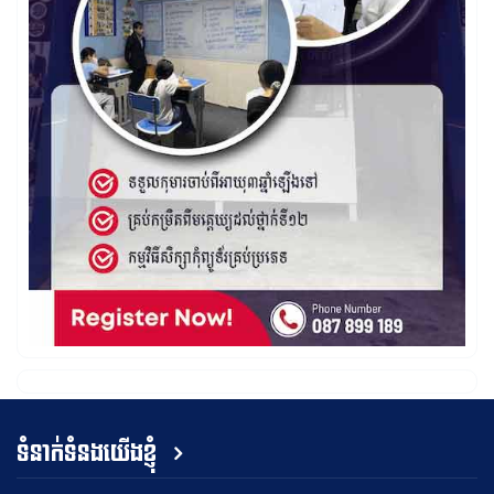
ទំនាក់ទំនងយើងខ្ញុំ