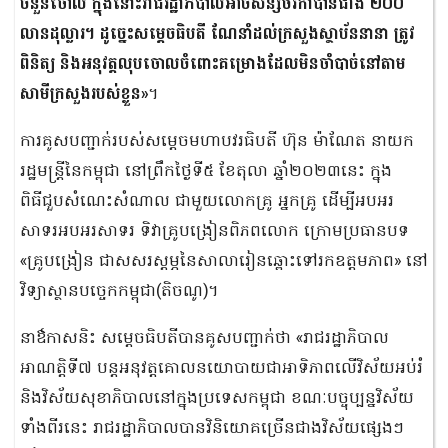
ចំនួនចោល ក្នុងនោះរាជរដ្ឋាភិបាលអាចសន្សំថវិកាបានជាង ២០០
លានដុល្លារ។ ដូច្នេះសម្ដេចធិបតី ណែនាំដល់ក្រសួងស្ថាប័ននានា ត្រូវ
ពិនិត្យ និងអនុវត្តលុបចោលចំពោះគម្រោងដែលមិនចាំបាច់នៅតាម
សាមីក្រសួងរបស់ខ្លួន»
។
ការគូសបញ្ជាក់របស់សម្តេចមហាបវរធិបតី ហ៊ុន ម៉ាណែត នាយក
រដ្ឋមន្រ្តីនៃកម្ពុជា នៅព្រឹកថ្ងៃទី៥ ខែតុលា ឆ្នាំ២០២៣នេះ ក្នុង
ពិធីជួបសំណេះសំណាល ជាមួយលោកគ្រូ អ្នកគ្រូ ដើម្បីអបអរ
សាទរអបអរសាទរ ទិវាគ្រូបង្រៀនពិភពលោក ក្រោមប្រធានបទ
«គ្រូបង្រៀន ជាសសរស្តម្ភនៃសាលារៀនឆ្ពោះទៅរកឧត្តមភាព» នៅ
វិទ្យាស្ថានបច្ចេកកម្ពុជា(តិចណូ)។
នាឳកាសនិះ សម្តេចធិបតីបានគូសបញ្ជាក់ថា «រាជរដ្ឋាភិបាល
អាណត្តិទី៧ បន្តអនុវត្តគោលនយោបាយជាអាទិភាពលើវិស័យអប់រំ
និងវិស័យសុខាភិបាលនៅក្នុងប្រទេសកម្ពុជា ខណៈបច្ចុប្បន្នវិស័យ
ទាំងពីរនេះ រាជរដ្ឋាភិបាលបានវិនិយោគច្រើនជាងវិស័យផ្សេងៗ