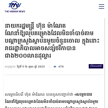
នាយករដ្ឋមន្ត្រី ហ៊ុន ម៉ាណែត
ណែនាំឱ្យលុបគម្រោងដែលមិនចាំបាច់តាម
បណ្ដាក្រសួងស្ថាប័នមួយចំនួនចោល ក្នុងនោះ
រាជរដ្ឋាភិបាលអាចសន្សំថវិកាបាន
ជាង២០០លានដុល្លារ
ព័ត៌មានជាតិ
ចេញផ្សាយ
ថ្ងៃទី 5 ខែ តុលា ឆ្នាំ 2023
476
សម្តេចធិបតី ហ៊ុន ម៉ាណែត បានគូសបញ្ជាក់ថា
«សម្ដេចបាន
ណែនាំឱ្យលុបគម្រោងដែលមិនចាំបាច់តាមបណ្ដាក្រសួងស្ថាប័នមួយ