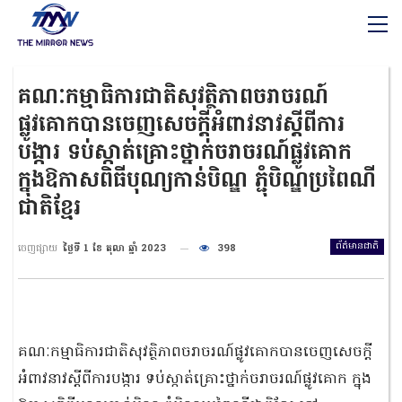
គណៈកម្មាធិការជាតិសុវត្ថិភាពចរាចរណ៍
ផ្លូវគោកបានចេញសេចក្តីអំពាវនាវស្តីពីការ
បង្ការ ទប់ស្កាត់គ្រោះថ្នាក់ចរាចរណ៍ផ្លូវគោក
ក្នុងឱកាសពិធីបុណ្យកាន់បិណ្ឌ ភ្ជុំបិណ្ឌប្រពៃណី
ជាតិខ្មែរ
ព័ត៌មានជាតិ
ចេញផ្សាយ
ថ្ងៃទី 1 ខែ តុលា ឆ្នាំ 2023
398
គណៈកម្មាធិការជាតិសុវត្ថិភាពចរាចរណ៍ផ្លូវគោកបានចេញសេចក្តី
អំពាវនាវស្តីពីការបង្ការ ទប់ស្កាត់គ្រោះថ្នាក់ចរាចរណ៍ផ្លូវគោក ក្នុង