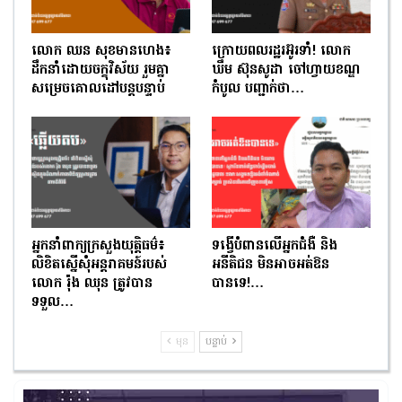
លោក ឈន សុខមានហេង៖
ក្រោយពលរដ្ឋរអ៊ូរទាំ! លោក
ដឹកនាំដោយចក្ខុវិស័យ រួមគ្នា
ឃឹម ស៊ុនសូដា ចៅហ្វាយខណ្ឌ
សម្រេចគោលដៅបន្តបន្ទាប់
កំបូល បញ្ជាក់ថា…
អ្នកនាំពាក្យក្រសួងយុត្តិធម៌៖
ទង្វើបំពានលើអ្នកជំងឺ និង
លិខិតស្នើសុំអន្តរាគមន៍របស់
អនីតិជន មិនអាចអត់ឱន
លោក រ៉ុង ឈុន ត្រូវបាន
បានទេ!…
ទទួល…
មុន
បន្ទាប់