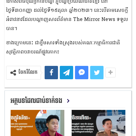
ឱកាសពិធីបុណ្យកាន់បិណ្ឌ ភ្ជុំបិណ្ឌប្រពៃណីជាតិខ្មែរ ​នៅ
ថ្ងៃទី៣០កញ្ញា ដល់ថ្ងៃទី១៥តុលា ឆ្នាំ២០២៣។ នេះបើតាមសេចក្តី
អំពាវនាវដែលបណ្ដាញសារព័ត៌មាន The Mirror News ទទួល
បាន។
ខាងក្រោមនេះ ជាខ្លឹមសារទាំងស្រុងរបស់គណៈកម្មាធិការជាតិ
សុវត្ថិភាពចរាចរណ៍ផ្លូវគោក៖
ចែករំលែក
អត្ថបទដែលជាប់ទាក់ទង