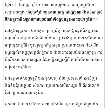
ថ្ងៃទី២៦ ខែកញ្ញា ឆ្នាំ២០២៣ នាបូរីញូវយ៉ក បានចូលរួមថ្លែង
សុន្ទរកថាក្នុង
“កិច្ចប្រជុំជាន់ខ្ពស់ពេញអង្គ ដើម្បីប្រារព្ធនិងលើកកម្ពស់
ទិវាអន្តរជាតិសម្រាប់ការលុបបំបាត់ទាំងស្រុងនូវអាវុធនុយក្លេអ៊ែរ”
។
នៅក្នុងសុន្ទរកថា ឯកឧត្តម អ៊ុច បូររិទ្ធ បានសង្កត់ធ្ងន់ពីតម្រូវការ
បន្ទាន់ចំពោះគ្រប់ប្រជាជាតិទាំងអស់ រួមទាំងក្រុមប្រទេសដែលមាន
អាវុធនុយក្លេអ៊ែរ ចូលរួមក្នុងកិច្ចសន្ទនាប្រកបដោយអត្ថន័យ និង
បង្ហាញពីការប្តេជ្ញាចិត្តពិតប្រាកដ ចំពោះការលុបបំបាត់សព្វាវុធ ការ
មិនរីកសាយភាពសញ្វវុធ និងសន្និសញ្ញាស្តីពី ការមិនរីកសាយភាយ
អាវុធនុយក្លេអ៊ែរ។
ឯកឧត្តមទេសរដ្ឋមន្ត្រី បានគូសបញ្ជាក់ថា ប្រទេសទាំងអស់ត្រូវ
ខិតខំបន្ថែមទ្វេដង សំដៅសម្រេចគោលបំណងរួម គឺ ពិភពលោក
ដែលគ្មានអាវុធនុយក្លេអ៊ែរ។
ក្នុងនាមជាប្រទេសដែលស្រឡាញ់សន្តិភាព, កម្ពុជារួមជាមួយនឹង