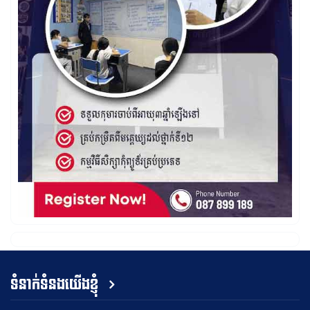
ទំនាក់ទំនងយើងខ្ញុំ