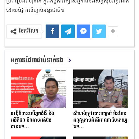
ប្រឹងប្រែងពហុភាគី ក្នុងកិច្ចការរក្សាសន្តិភាពនិងសន្តិសុខអន្តរជាតិ
ដោយផ្អែកលើច្បាប់អន្តរជាតិ៕
ចែករំលែក
អត្ថបទដែលជាប់ទាក់ទង
ទង្វើបំពានលើអ្នកជំងឺ និង
សំណង់ត្រូវគោរពច្បាប់ មិនមែន
អនីតិជន មិនអាចអត់ឱន
អនុវត្តតាមអំពើអាណាធិបតេយ្យ
បានទេ!…
ទេ!…