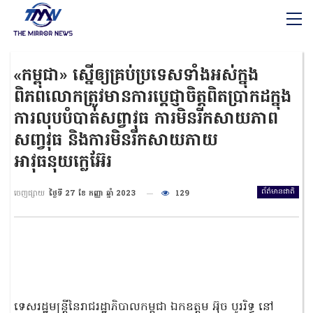
«កម្ពុជា» ស្នើឲ្យគ្រប់ប្រទេសទាំងអស់ក្នុង
ពិភពលោកត្រូវមានការប្តេជ្ញាចិត្តពិតប្រាកដក្នុង
ការលុបបំបាត់សព្វាវុធ ការមិនរីកសាយភាព
សញ្វវុធ និងការមិនរីកសាយភាយ
អាវុធនុយក្លេអ៊ែរ
ព័ត៌មានជាតិ
ចេញផ្សាយ
ថ្ងៃទី 27 ខែ កញ្ញា ឆ្នាំ 2023
129
ទេសរដ្ឋមន្ត្រីនៃរាជរដ្ឋាភិបាលកម្ពុជា ឯកឧត្តម អ៊ុច បូររិទ្ធ នៅ