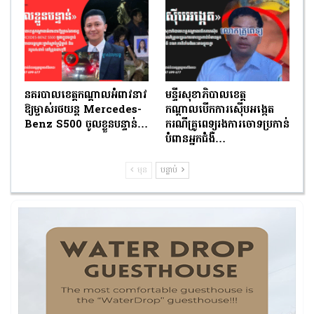
នគរបាលខេត្តកណ្តាលអំពាវនាវ
មន្ទីរសុខាភិបាលខេត្ត
ឱ្យម្ចាស់រថយន្ត Mercedes-
កណ្ដាលបើកការស៊ើបអង្កេត
Benz S500 ចូលខ្លួនបន្ទាន់…
ករណីគ្រូពេទ្យរងការចោទប្រកាន់
បំពានអ្នកជំងឺ…
មុន
បន្ទាប់