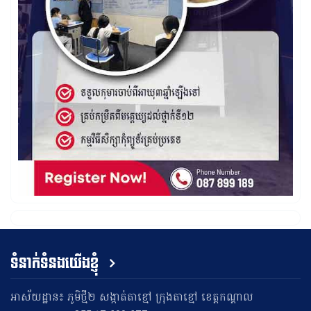
ទំនាក់ទំនងយើងខ្ញុំ
អាស័យដ្ឋាន៖ ភូមិថ្មី២ សង្កាត់តាខ្មៅ ក្រុងតាខ្មៅ ខេត្តកណ្តាល