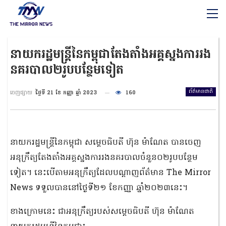
នាយករដ្ឋមន្រ្តីនៃកម្ពុជាតែងតាំងអគ្គស្នងការរង
នគរបាល២រូបបន្ថែមទៀត
ព័ត៌មានជាតិ
ចេញផ្សាយ
ថ្ងៃទី 21 ខែ កញ្ញា ឆ្នាំ 2023
160
នាយករដ្ឋមន្រ្តីនៃកម្ពុជា សម្តេចធិបតី ហ៊ុន ម៉ាណែត បានចេញ
អនុក្រឹត្យតែងតាំងអគ្គស្នងការរងនគរបាលចំនួន០២រូបបន្ថែម
ទៀត។ នេះបើតាមអនុក្រឹត្យដែលបណ្តាញព័ត៌មាន The Mirror
News ទទួលបាននៅថ្ងៃទី២១ ខែកញ្ញា ឆ្នាំ២០២៣នេះ។
ខាងក្រោមនេះ ជាអនុក្រឹត្យរបស់សម្តេចធិបតី ហ៊ុន ម៉ាណែត