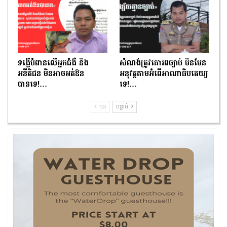
ទង្វើបំពានលើអ្នកជំងឺ និង
សំណង់ត្រូវគោរពច្បាប់ មិនមែន
អនីតិជន មិនអាចអត់ឱន
អនុវត្តតាមអំពើអាណាធិបតេយ្យ
បានទេ!…
ទេ!…
មុន
បន្ទាប់