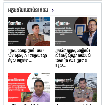
អត្ថបទដែលជាប់ទាក់ទង
ក្រោយពលរដ្ឋរអ៊ូរទាំ! លោក
អ្នកនាំពាក្យក្រសួងយុត្តិធម៌៖
ឃឹម ស៊ុនសូដា ចៅហ្វាយខណ្ឌ
លិខិតស្នើសុំអន្តរាគមន៍របស់
កំបូល បញ្ជាក់ថា…
លោក រ៉ុង ឈុន ត្រូវបាន
ទទួល…