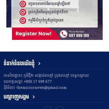
ទំនាក់ទំនងយើងខ្ញុំ
អាស័យដ្ឋាន៖ ភូមិថ្មី២ សង្កាត់តាខ្មៅ ក្រុងតាខ្មៅ ខេត្តកណ្តាល
លេខទូរសព្ទ៖ +855 17 699 677
អុីម៉ែល៖ themirrornews@gmail.com
បណ្តាញសង្គម