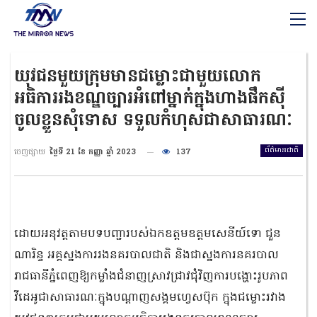
យុវជនមួយក្រុមមានជម្លោះជាមួយលោក
អធិការរងខណ្ឌច្បារអំពៅម្នាក់ក្នុងហាងផឹកស៊ី
ចូលខ្លួនសុំទោស ទទួលកំហុសជាសាធារណៈ
ព័ត៌មានជាតិ
ចេញផ្សាយ
ថ្ងៃទី 21 ខែ កញ្ញា ឆ្នាំ 2023
137
ដោយអនុវត្តតាមបទបញ្ជារបស់ឯកឧត្តមឧត្តមសេនីយ៍ទោ ជួន
ណារិន្ទ អគ្គស្នងការរងនគរបាលជាតិ និងជាស្នងការនគរបាល
រាជធានីភ្នំពេញឱ្យកម្លាំងជំនាញស្រាវជ្រាវជុំវិញការបង្ហោះរូបភាព
វីដេអូជាសាធារណៈក្នុងបណ្តាញសង្គមហ្វេសប៊ុក ក្នុងជម្លោះរវាង