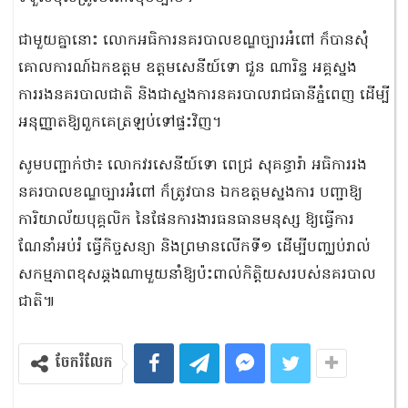
ជាមួយគ្នានោះ លោកអធិការនគរបាលខណ្ឌច្បារអំពៅ ក៏បានសុំ
គោលការណ៍ឯកឧត្តម ឧត្តមសេនីយ៍ទោ ជួន ណារិន្ទ អគ្គស្នង
ការរងនគរបាលជាតិ និងជាស្នងការនគរបាលរាជធានីភ្នំពេញ ដើម្បី
អនុញ្ញាតឱ្យពួកគេត្រឡប់ទៅផ្ទះវិញ។
សូមបញ្ជាក់ថា៖ លោកវរសេនីយ៍ទោ ពេជ្រ សុគន្ធារ៉ា អធិការរង
នគរបាលខណ្ឌច្បារអំពៅ ក៏ត្រូវបាន ឯកឧត្តមស្នងការ បញ្ជាឱ្យ
ការិយាល័យបុគ្គលិក នៃផែនការងារធនធានមនុស្ស ឱ្យធ្វើការ
ណែនាំអប់រំ ធ្វើកិច្ចសន្យា និងព្រមានលើកទី១ ដើម្បីបញ្ឈប់រាល់
សកម្មភាពខុសឆ្គងណាមួយនាំឱ្យប៉ះពាល់កិត្តិយសរបស់នគរបាល
ជាតិ៕
ចែករំលែក