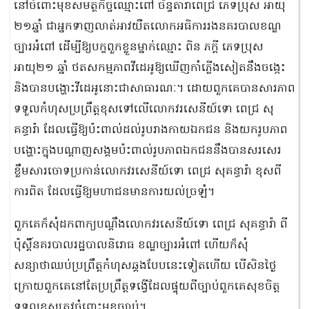
នៅចំពោះមុខសមត្ថកិច្ចឈ្មោះពៅ ច័ន្ទតារាពេជ្រ ភេទប្រុស អាយុ
២១ឆ្នាំ ជាអ្នកទាញលាត់អាវយឺតលោកអធិការរងនគរបាលខណ្ឌ
ច្បារអំពៅ ដើម្បីឱ្យបក្ខពួកខ្លួនម្នាក់ឈ្មោះ ពិន ភក្តី ភេទប្រុស
អាយុ២១ ឆ្នាំ ថតសកម្មភាពវីដេអូឱ្យឃើញកាំភ្លើងសៀតនឹងចង្កេះ
និងបានបង្ហោះវីដេអូនោះជាសាធារណៈ។ ដោយពួកគេបានសារភាព
ទទួលកំហុសប្រព្រឹត្តខុសទៅលើលោកវរសេនីយ៍ទោ ពេជ្រ សុ
គន្ធារ៉ា ដែលធ្វើឱ្យប៉ះពាល់ដល់រូបរាងកាយឯកជន និងយករូបភាព
បង្ហោះក្នុងបណ្តាញសង្គមប៉ះពាល់រូបភាពឯកជននឹងបានសរសេរ
ខ្លឹមសារចោទប្រកាន់លោកវរសេនីយ៍ទោ ពេជ្រ សុគន្ធារ៉ា ខុសពី
ការពិត ដែលធ្វើឱ្យមហាជនមានការយល់ច្រឡំ។
ពួកគេក៏សុំដកពាក្យបណ្តឹងលោកវរសេនីយ៍ទោ ពេជ្រ សុគន្ធារ៉ា ពី
ប៉ុស្តិ៍នគរបាលរដ្ឋបាលនិរោធ ខណ្ឌច្បារអំពៅ ហើយក៏សុំ
សន្យាថាឈប់ប្រព្រឹត្តកំហុសឆ្គងបែបនេះទៀតហើយ បើសិនថ្ងៃ
ក្រោយពួកគេនៅតែប្រព្រឹត្តទង្វើដែលផ្ទុយពីច្បាប់ពួកគេសុខចិត្ត
ទទួលខុសត្រូវចំពោះមុខច្បាប់។