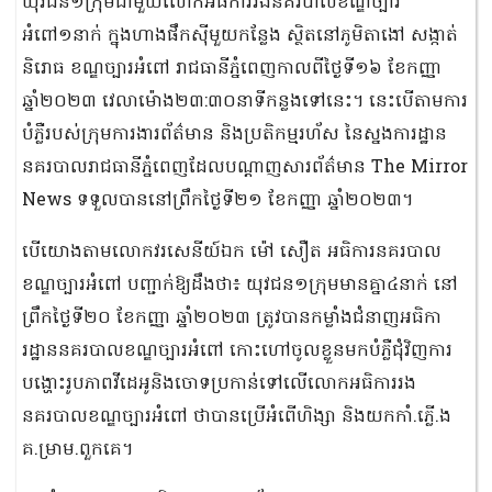
យុវជន១ក្រុមជាមួយលោកអធិការរងនគរបាលខណ្ឌច្បារ
អំពៅ១នាក់ ក្នុងហាងផឹកស៊ីមួយកន្លែង ស្ថិតនៅភូមិតាងៅ សង្កាត់
និរោធ ខណ្ឌច្បារអំពៅ រាជធានីភ្នំពេញកាលពីថ្ងៃទី១៦ ខែកញ្ញា
ឆ្នាំ២០២៣ វេលាម៉ោង២៣:៣០នាទីកន្លងទៅនេះ។ នេះបើតាមការ
បំភ្លឺរបស់ក្រុមការងារព័ត៌មាន និងប្រតិកម្មរហ័ស នៃស្នងការដ្ឋាន
នគរបាលរាជធានីភ្នំពេញដែលបណ្ដាញសារព័ត៌មាន The Mirror
News ទទួលបាននៅព្រឹកថ្ងៃទី២១ ខែកញ្ញា ឆ្នាំ២០២៣។
បើយោងតាមលោកវរសេនីយ៍ឯក ម៉ៅ សឿត អធិការនគរបាល
ខណ្ឌច្បារអំពៅ បញ្ជាក់ឱ្យដឹងថា៖ យុវជន១ក្រុមមានគ្នា៤នាក់ នៅ
ព្រឹកថ្ងៃទី២០ ខែកញ្ញា ឆ្នាំ២០២៣ ត្រូវបានកម្លាំងជំនាញអធិកា
រដ្ឋាននគរបាលខណ្ឌច្បារអំពៅ កោះហៅចូលខ្លួនមកបំភ្លឺជុំវិញការ
បង្ហោះរូបភាពវីដេអូនិងចោទប្រកាន់ទៅលើលោកអធិការរង
នគរបាលខណ្ឌច្បារអំពៅ ថាបានប្រើអំពើហិង្សា និងយកកាំ.ភ្លើ.ង
គ.ម្រាម.ពួកគេ។