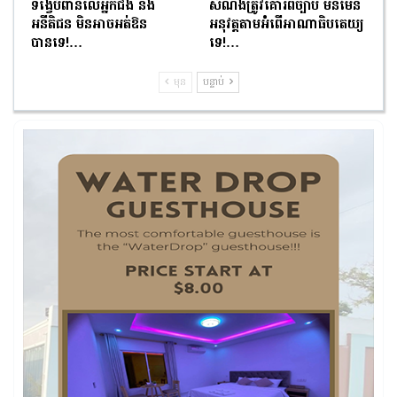
ទង្វើបំពានលើអ្នកជំងឺ និង
សំណង់ត្រូវគោរពច្បាប់ មិនមែន
អនីតិជន មិនអាចអត់ឱន
អនុវត្តតាមអំពើអាណាធិបតេយ្យ
បានទេ!…
ទេ!…
មុន
បន្ទាប់