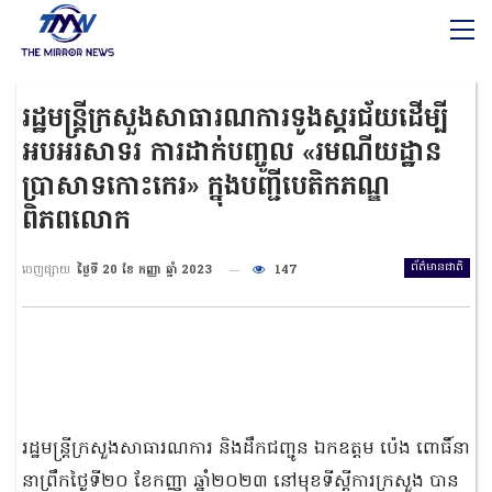
រដ្ឋមន្ត្រីក្រសួងសាធារណការទូងស្គរជ័យដើម្បី
អបអរសាទរ ការដាក់បញ្ចូល «រមណីយដ្ឋាន
ប្រាសាទកោះកេរ» ក្នុងបញ្ជីបេតិកភណ្ឌ
ពិភពលោក
ព័ត៌មានជាតិ
ចេញផ្សាយ
ថ្ងៃទី 20 ខែ កញ្ញា ឆ្នាំ 2023
147
រដ្ឋមន្ត្រីក្រសួងសាធារណការ និងដឹកជញ្ជូន ឯកឧត្តម ប៉េង ពោធិ៍នា
នាព្រឹកថ្ងៃទី២០ ខែកញ្ញា ឆ្នាំ២០២៣ នៅមុខទីស្តីការក្រសួង បាន