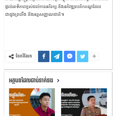
ផ្តល់អាទិភាពខ្ពស់ដល់ការអភិរក្ស និងអភិវឌ្ឍបេតិកភណ្ឌដែល
ជាដួងព្រលឹង និងអត្តសញ្ញាណជាតិ៕
ចែករំលែក
អត្ថបទដែលជាប់ទាក់ទង