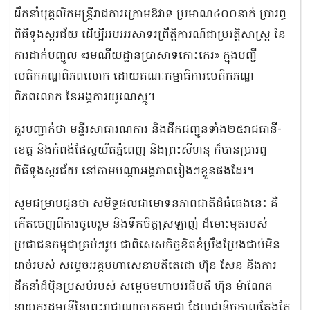
ដឹកនាំបុគ្គលិកមន្រ្តីរាជការក្រោមឱវាទ ប្រមាណ៤០០នាក់ ប្រារព្ធ
ពិធីទូងស្គរជ័យ ដើម្បីអបអរសាទរព្រឹត្តិការណ៍ជាប្រវត្តិសាស្ត្រ នៃ
ការដាក់បញ្ចូល «រមណីយដ្ឋានប្រាសាទកោះកេរ» ក្នុងបញ្ជី
បេតិកភណ្ឌពិភពលោក ដោយគណៈកម្មាធិការបេតិកភណ្ឌ
ពិភពលោក នៃអង្គការយូណេស្កូ។
គួរបញ្ជាក់ថា មន្ទីរសាធារណការ និងដឹកជញ្ជូនទាំង២៥រាជធានី-
ខេត្ត និងកំពង់ផែស្វយ័តភ្នំពេញ និងព្រះសីហនុ ក៏បានប្រារព្ធ
ពិធីទូងស្គរជ័យ នៅតាមបណ្តាអង្គភាពរៀងៗខ្លួនផងដែរ។
សូមជម្រាបជូនថា សមិទ្ធផលជាមោទនភាពជាតិដ៏ធំធេងនេះ គឺ
កើតចេញពីការចូលរួម និងទឹកចិត្តស្រឡាញ់ ដ៏មោះមុតរបស់
ប្រជាជនកម្ពុជាគ្រប់ៗរូប ជាពិសេសកិច្ចខិតខំប្រឹងប្រែងជាប់មិន
ដាច់របស់ សម្តេចអគ្គមហាសេនាបតីតេជោ ហ៊ុន សែន និងការ
ដឹកនាំដ៏ប៉ិនប្រសប់របស់ សម្តេចមហាបវរធិបតី ហ៊ុន ម៉ាណែត
នាយករដ្ឋមន្ត្រីនៃព្រះរាជាណាចក្រកម្ពុជា ដែលជានិច្ចកាលតែងតែ