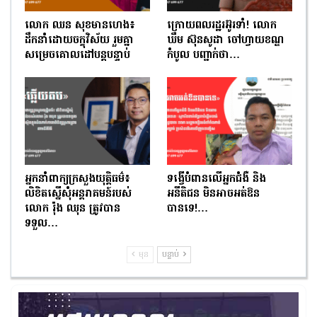
លោក ឈន សុខមានហេង៖
ក្រោយពលរដ្ឋរអ៊ូរទាំ! លោក
ដឹកនាំដោយចក្ខុវិស័យ រួមគ្នា
ឃឹម ស៊ុនសូដា ចៅហ្វាយខណ្ឌ
សម្រេចគោលដៅបន្តបន្ទាប់
កំបូល បញ្ជាក់ថា…
អ្នកនាំពាក្យក្រសួងយុត្តិធម៌៖
ទង្វើបំពានលើអ្នកជំងឺ និង
លិខិតស្នើសុំអន្តរាគមន៍របស់
អនីតិជន មិនអាចអត់ឱន
លោក រ៉ុង ឈុន ត្រូវបាន
បានទេ!…
ទទួល…
មុន
បន្ទាប់