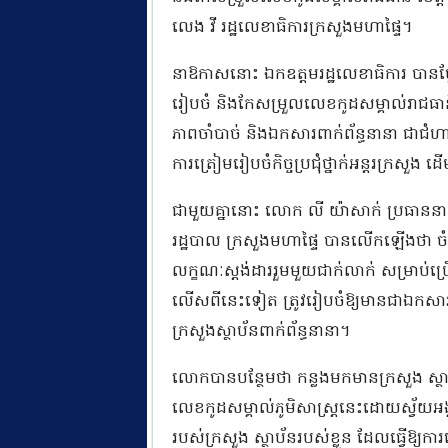
លេង វី រដ្ឋលេខាធិការក្រសួងមហាផ្ទៃ។
នាឱកាសនោះ ឯកឧត្តមរដ្ឋលេខាធិការ បានថ្លែងថ
រៀបចំ និងកែសម្រួលលេខកូដសម្គាល់រាជធានី ខេត
ភាពចាំបាច់ និងឯកសារពាក់ព័ន្ធនានា ជាជំហា
ការត្រៀមរៀបចំកិច្ចប្រជុំថ្នាក់អន្តរក្រសួង ដ
ជាមួយគ្នានោះ លោក លី យ៉ាសាក់ ប្រធាននាយកដ
រដ្ឋបាល ក្រសួងមហាផ្ទៃ បានលើកឡើងថា ច
លក្ខណៈស្តង់ដាររួមមួយជាក់លាក់ សម្រាប់ប្រើប
លើសពីនេះទៀត ត្រូវរៀបចំឱ្យមានជាឯកសារគតិ
ក្រសួងស្ថាប័នពាក់ព័ន្ធនានា។
លោកបានបន្ថែមថា កន្លងមកមានក្រសួង ស្ថាប
លេខកូដសម្គាល់ភូមិសាស្ត្រនេះដោយស្វ័យអង្
របស់ក្រសួង ស្ថាប័នរបស់ខ្លួន ដែលធ្វើឱ្យក