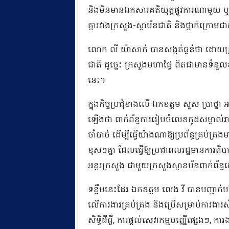
និងមិនមានឯកសារគតិយុត្តផ្លូវការណាមួយ ឬ
គ្នារវាងក្រសួង-ស្ថាប័នជាតិ និងថ្នាក់ក្រោម
លោក លី យ៉ាសាក់ បានសង្កត់ធ្ងន់ថា ដោយក្
ជាតិ ដូច្នេះ ក្រសួងមហាផ្ទៃ ពិតជាមានទំនួលខ
នេះ។
ក្នុងកិច្ចប្រជុំខាងលើ ឯកឧត្តម សួស ប្រាថ
ឡើងថា ពាក់ព័ន្ធការរៀបចំលេខកូដសម្គាល់រាជធា
ចាំបាច់ ដើម្បីធ្វើយ៉ាងណាឱ្យប្រព័ន្ធគ្រប
ខុសៗគ្នា ដែលធ្វើឱ្យប្រជាពលរដ្ឋមានការពិប
អន្តរក្រសួង ជាមួយក្រសួងស្ថានប័នពាក់ព័ន្ធដ
ទន្ទឹមនេះដែរ ឯកឧត្តម លេង វី បានបញ្ជាក់
លើការងារគ្រប់គ្រង និងប្រើសម្រាប់ការងារស
សិទ្ធិដីធ្លី, ការផ្តល់សេវាកម្មបញ្ញើផ្សេង