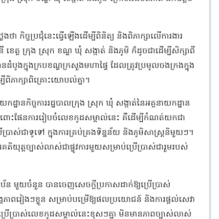
ា កិច្ចប្រជុំនេះធ្វើឡើងដើម្បីពិនិត្យ និងពិភាក្សាលើការងារ
្ត ក្រុង ស្រុក ខណ្ឌ ឃុំ សង្កាត់ និងភូមិ ក៏ដូចជាដើម្បីសិក្សាពី
នដំបូងក្នុងក្របខណ្ឌក្រសួងមហាផ្ទៃ ដែលត្រូវប្រមូលចងក្រងក្នុង
ើម្បីពិភាក្សាពិគ្រោះយោបល់គ្នា។
្ឋានកិច្ចការរដ្ឋបាលក្រុង ស្រុក ឃុំ សង្កាត់នៃអគ្គនាយកដ្ឋាន
ំពោះផែនការរៀបចំលេខកូដសម្គាល់នេះ គឺដើម្បីកំណត់យកជា
្រាស់ជាទូទៅ ក្នុងការគ្រប់គ្រងទិន្នន័យ និងភូមិសាស្ត្រនិមួយៗ។
យុត្តច្បាស់លាស់ជាផ្លូវការមួយសម្រាប់ប្រើប្រាស់ជារួមរបស់
័ន មួយចំនួន បានចេញសេចក្តីប្រកាសដាក់ឱ្យប្រើប្រាស់
គភាពរៀងៗខ្លួន សម្រាប់បម្រើឱ្យផលប្រយោជន៍ និងការផ្តល់សេវា
ារប្រើប្រាស់លេខកូដសម្គាល់នេះខុសៗគ្នា មិនមានភាពច្បាស់លាស់