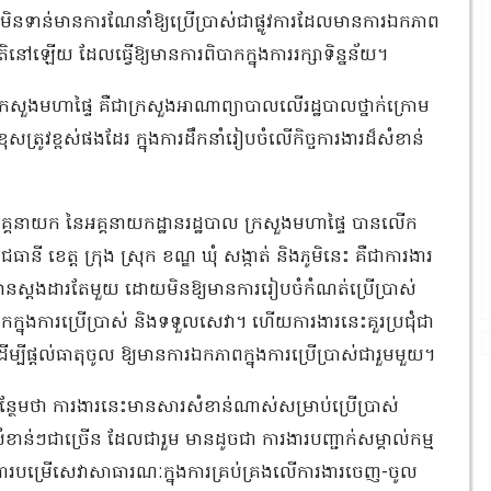
មិនទាន់មានការណែនាំឱ្យប្រើប្រាស់ជាផ្លូវការដែលមានការឯកភាព
ជាតិនៅឡើយ ដែលធ្វើឱ្យមានការពិបាកក្នុងការរក្សាទិន្នន័យ។
រសួងមហាផ្ទៃ គឺជាក្រសួងអាណាព្យាបាលលើរដ្ឋបាលថ្នាក់ក្រោម
ុសត្រូវខ្ពស់ផងដែរ ក្នុងការដឹកនាំរៀបចំលើកិច្ចការងារដ៏សំខាន់
្នា អគ្គនាយក នៃអគ្គនាយកដ្ឋានរដ្ឋបាល ក្រសួងមហាផ្ទៃ បានលើក
នី ខេត្ត ក្រុង ស្រុក ខណ្ឌ ឃុំ សង្កាត់ និងភូមិនេះ គឺជាការងារ
់គ្រងមានស្តងដារតែមួយ ដោយមិនឱ្យមានការរៀបចំកំណត់ប្រើប្រាស់
ាកក្នុងការប្រើប្រាស់ និងទទួលសេវា។ ហើយការងារនេះគួរប្រជុំជា
ើម្បីផ្តល់ធាតុចូល ឱ្យមានការឯកភាពក្នុងការប្រើប្រាស់ជារួមមួយ។
បន្ថែមថា ការងារនេះមានសារសំខាន់ណាស់សម្រាប់ប្រើប្រាស់
ំខាន់ៗជាច្រើន ដែលជារួម មានដូចជា ការងារបញ្ជាក់សម្គាល់កម្ម
ៗ, ការងារបម្រើសេវាសាធារណៈក្នុងការគ្រប់គ្រងលើការងារចេញ-ចូល