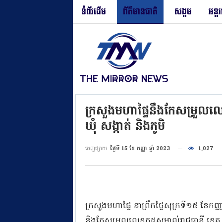
ទំព័រដើម
ព័ត៌មានជាតិ
សង្គម
អន្ត
ក្រសួងមហាផ្ទៃនឹងកែសម្រួលលេខ
ឃុំ សង្កាត់ និងភូមិ
ចេញផ្សាយ
ថ្ងៃទី 15 ខែ កញ្ញា ឆ្នាំ 2023
1,027
ក្រសួងមហាផ្ទៃ នាព្រឹកថ្ងៃសុក្រទី១៥ ខែកញ្ញ
និងកែសម្រួលលេខកូដសម្គាល់រាជធានី ខេត្ត ក