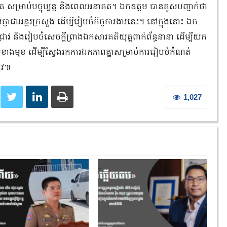
ត សម្រាប់បច្ចុប្បន្ន និងពេលអនាគត។ ឯកឧត្តម បានគូសបញ្ជាក់ថា
គ្នាជាអន្តរក្រសួង ដើម្បីរៀបចំកិច្ចការងារនេះ។ នៅក្នុងនោះ ឯក
ជ្រាវ និងរៀបចំសេចក្តីព្រាងឯកសារគតិយុត្តពាក់ព័ន្ធនានា ដើម្បីយក
ាពេលខាងមុខ ដើម្បីស្វែងរកការឯកភាពគ្នាសម្រាប់ការរៀបចំកំណត់
រូវ៕
1,027