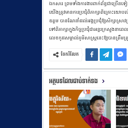
ឯកសារ ព្រមទាំងការងារពាក់ព័ន្ធជាច្រើនទៀ
យើងត្រូវមានការប្រជុំពិភាក្សាពិគ្រោះយោបល់
ឧត្តម បានណែនាំដល់អង្គប្រជុំឱ្យសិក្សាស្រាវ
ទៅពិភាក្សាក្នុងកិច្ចប្រជុំជាអន្តរក្រសួងន
លេខកូដសម្គាល់ភូមិសាស្ត្រនេះឱ្យបានត្រឹមត្
ចែករំលែក
អត្ថបទដែលជាប់ទាក់ទង