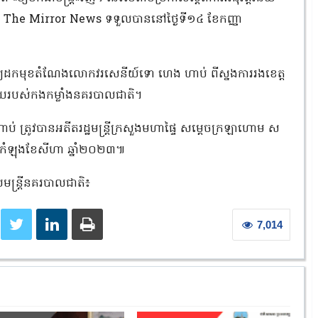
ាន The Mirror News ទទួលបាននៅថ្ងៃទី១៤ ខែកញ្ញា
ំឲ្យដកមុខតំណែងលោកវរសេនីយ៍ទោ ហេង ហាប់ ពីស្នងការរងខេត្ត
ន័យរបស់កងកម្លាំងនគរបាលជាតិ។
 ត្រូវបានអតីតរដ្ឋមន្ត្រីក្រសួងមហាផ្ទៃ សម្ដេចក្រឡាហោម ស
ុងកំឡុងខែសីហា ឆ្នាំ២០២៣៕
យមន្ត្រីនគរបាលជាតិ៖
7,014