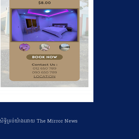
ា​សិទ្ធិ​គ្រប់​យ៉ាង​ដោយ​ The Mirror News