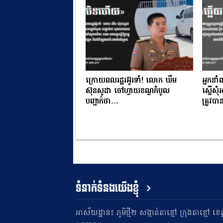
ក្រោយពលរដ្ឋរអ៊ូរទាំ! លោក ឃឹម
អ្នកនាំ
ស៊ុនសូដា ចៅហ្វាយខណ្ឌកំបូល
ស្នើសុ
បញ្ជាក់ថា…
ត្រូវ
ទំនាក់ទំនងយើងខ្ញុំ
អាស័យដ្ឋាន៖ ភូមិថ្មី២ សង្កាត់តាខ្មៅ ក្រុងតាខ្មៅ ខេត្