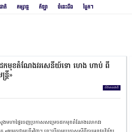
រជាតិ
កម្សាន្ត
កីឡា
ចំនេះដឹង
ប្លែកៗ
សម្រេចដកមុខតំណែងវរសេនីយ៍ទោ ហេង ហាប់ ពី
ត្រី»
ព័ត៌មានជាតិ
ត្រីក្រសួងមហាផ្ទៃចេញប្រកាសសម្រេចដកមុខតំណែងលោកវរ
«ឲ្យមកជាមន្ត្រី»វិញ។ នេះបើតាមប្រកាសស្ដីពីការអនុវត្តវិន័យ