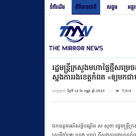
ទំព័រដើម
ព័ត៌មានជាតិ
សង្គម
អន្ត
រដ្ឋមន្ត្រីក្រសួងមហាផ្ទៃថ្មី
ស្នងការរងខេត្តកំពត «ឲ្យមកជាមន្
ចេញផ្សាយ
ថ្ងៃទី 14 ខែ កញ្ញា ឆ្នាំ 2023
7,014
ឯកឧត្តមអភិសន្តិបណ្ឌិត ស សុខា រដ្ឋមន្
សេនីយ៍ទោ ហេង ហាប់ ពីស្នងការរងខេត្តកំពត 