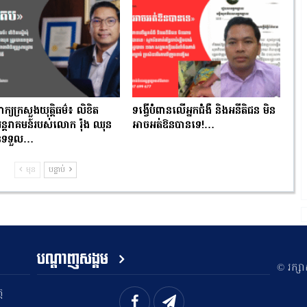
ពាក្យក្រសួងយុត្តិធម៌៖ លិខិត
ទង្វើបំពានលើអ្នកជំងឺ និងអនីតិជន មិន
ំអន្តរាគមន៍របស់លោក រ៉ុង ឈុន
អាចអត់ឱនបានទេ!…
បានទទួល…
មុន
បន្ទាប់
បណ្តាញសង្គម
​© រក្ស
ត