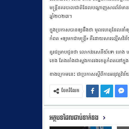
មន្ត្រីនគរបាលជាតិដែលបណ្ដាញសារព័ត៌ម
ឆ្នាំ២០២៣។
ក្នុងប្រកាសបានឲ្យដឹងថា មូលហេតុដែលនា
កំពត «ឲ្យមកជាមន្ត្រី» គឺដោយសារល្មើសវិ
គួរជម្រាបជូនថា លោកវរសេនីយ៍ទោ ហេង ហាប់
ខេង តែងតាំងជាស្នងការរងខេត្តកំពតនៅក្ន
ខាងក្រោមនេះ ជាប្រកាសស្ដីពីការអនុវត្តវិន័
ចែករំលែក
អត្ថបទដែលជាប់ទាក់ទង