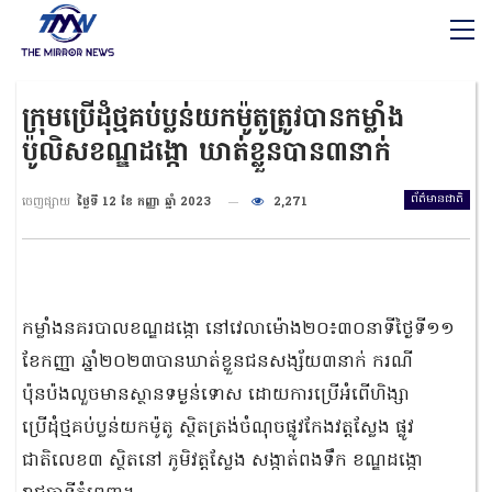
ក្រុមប្រើដុំថ្មគប់ប្លន់យកម៉ូតូត្រូវបានកម្លាំង
ប៉ូលិសខណ្ឌដង្កោ ឃាត់ខ្លួនបាន៣នាក់
ព័ត៌មានជាតិ
ចេញផ្សាយ
ថ្ងៃទី 12 ខែ កញ្ញា ឆ្នាំ 2023
2,271
កម្លាំងនគរបាលខណ្ឌដង្កោ នៅវេលាម៉ោង២០៖៣០នាទីថ្ងៃទី១១
ខែកញ្ញា ឆ្នាំ២០២៣បានឃាត់ខ្លួនជនសង្ស័យ៣នាក់ ករណី
ប៉ុនប៉ងលួចមានស្ថានទម្ងន់ទោស ដោយការប្រើអំពើហិង្សា
ប្រើដុំថ្មគប់ប្លន់យកម៉ូតូ ស្ថិតត្រង់ចំណុចផ្លូវកែងវត្តស្លែង ផ្លូវ
ជាតិលេខ៣ ស្ថិតនៅ ភូមិវត្តស្លែង សង្កាត់ពងទឹក ខណ្ឌដង្កោ