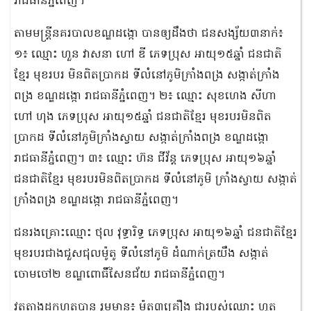
រាជធានីភ្នំពេញ។
តាមមន្រ្តីនគរបាលខណ្ឌដង្កោ បានឲ្យដឹងថា ជនសង្ស័យ៣នាក់៖
១៖ ឈ្មោះ ហួន វាសនា ហៅ ឌី ភេទប្រុស អាយុ១៥ឆ្នាំ ជនជាតិ
ខ្មែរ មុខរបរ មិនពិតប្រាកដ ទីលំនៅភូមិក្រាំងពង្រ សង្កាត់ក្រាំង
ពង្រ ខណ្ឌដង្កោ រាជធានីភ្នំពេញ។ ២៖ ឈ្មោះ សុខហេង សីហា
ហៅ ហុង ភេទប្រុស អាយុ១៥ឆ្នាំ ជនជាតិខ្មែរ មុខរបរមិនពិត
ប្រាកដ ទីលំនៅភូមិក្រាំងស្វាយ សង្កាត់ក្រាំងពង្រ ខណ្ឌដង្កោ
រាជធានីភ្នំពេញ។ ៣៖ ឈ្មោះ ហ៊ន ជីវ័ន្ត ភេទប្រុស អាយុ១៦ឆ្នាំ
ជនជាតិខ្មែរ មុខរបរមិនពិតប្រាកដ ទីលំនៅភូមិ ក្រាំងស្វាយ សង្កាត់
ក្រាំងពង្រ ខណ្ឌដង្កោ រាជធានីភ្នំពេញ។
ជនរងគ្រោះឈ្មោះ ថុល វុទ្ធារិទ្ធ ភេទប្រុស អាយុ១៦ឆ្នាំ ជនជាតិខ្មែរ
មុខរបរជាងជួសជុលម៉ូតូ ទីលំនៅភូមិ ដំណាក់ត្រយឹង សង្កាត់
ចោមចៅ២ ខណ្ឌពោធិ៍សែនជ័យ រាជធានីភ្នំពេញ។
វត្ថុតាងដកហូតបាន រួមមាន៖ ម៉ូតូ៣គ្រឿង ជារបស់ឈ្មោះ ហួត