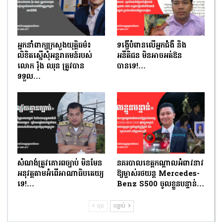
អ្នកនាំពាក្យក្រសួងយុត្តិធម៌៖
ទង្វើបំពានលើអ្នកជំងឺ និង
លិខិតស្នើសុំអន្តរាគមន៍របស់
អនីតិជន មិនអាចអត់ឱន
លោក រ៉ុង ឈុន ត្រូវបាន
បានទេ!…
ទទួល…
សំណង់ត្រូវគោរពច្បាប់ មិនមែន
នគរបាលខេត្តកណ្តាលអំពាវនាវ
អនុវត្តតាមអំពើអាណាធិបតេយ្យ
ឱ្យម្ចាស់រថយន្ត Mercedes-
ទេ!…
Benz S500 ចូលខ្លួនបន្ទាន់…
មុន
បន្ទាប់