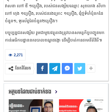
វាសនា ហៅ ឌី ១គ្រឿង, របស់ជនសង្ស័យឈ្មោះ សុខហេង សីហា
ហៅ ហុង ១គ្រឿង, របស់ជនរងគ្រោះ ១គ្រឿង, ដុំថ្មទំហំប៉ុនកដៃ
ចំនួន១, ទូរស័ព្ទដៃចំនួន២គ្រឿង។
បច្ចុប្បន្នជនសង្ស័យ រួមជាមួយវត្ថុតាងត្រូវបានសមត្ថកិច្ចបញ្ជូនមក
កាន់អធិការដ្ឋាននគរបាលខណ្ឌដង្កោ ដើម្បីចាត់ការតាមនីតិវិធី៕
2,271
ចែករំលែក
អត្ថបទដែលជាប់ទាក់ទង