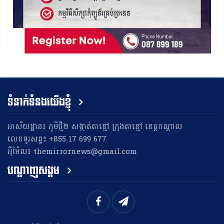
ទំនាក់ទំនងយើងខ្ញុំ
អាស័យដ្ឋាន៖ ភូមិថ្មី២ សង្កាត់តាខ្មៅ ក្រុងតាខ្មៅ ខេត្តកណ្តាល
លេខទូរសព្ទ៖ +855 17 699 677
អុីម៉ែល៖ themirrornews@gmail.com
បណ្តាញសង្គម