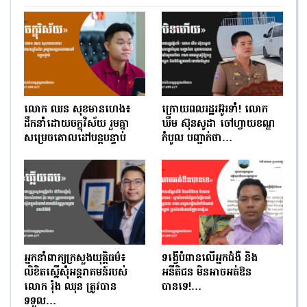
លោក ឈន សុខមានហេង៖
ក្រោយពលរដ្ឋរអ៊ូរទាំ! លោក
ដឹកនាំដោយចក្ខុវិស័យ រួមគ្នា
ឃឹម ស៊ុនសូដា ចៅហ្វាយខណ្ឌ
សម្រេចគោលដៅបន្តបន្ទាប់
កំបូល បញ្ជាក់ថា…
អ្នកនាំពាក្យក្រសួងយុត្តិធម៌៖
ទង្វើបំពានលើអ្នកជំងឺ និង
លិខិតស្នើសុំអន្តរាគមន៍របស់
អនីតិជន មិនអាចអត់ឱន
លោក រ៉ុង ឈុន ត្រូវបាន
បានទេ!…
ទទួល…