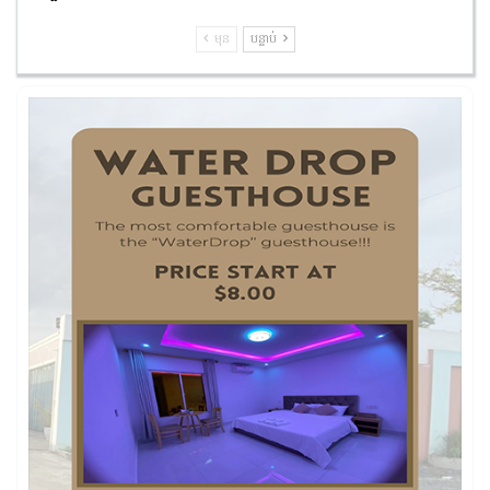
មុន
បន្ទាប់