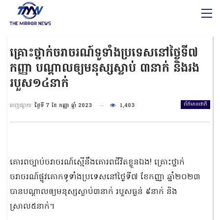
គ្រោះថ្នាក់ចរាចរណ៍ទូទាំងប្រទេសនៅថ្ងៃទី៧
កញ្ញា បណ្តាលឲ្យមនុស្សស្លាប់ ៣នាក់ និងរង
របួស១៤នាក់
ព័ត៌មានជាតិ
ចេញផ្សាយ
ថ្ងៃទី 7 ខែ កញ្ញា ឆ្នាំ 2023
1,403
គោរពច្បាប់ចរាចរណ៍ស្មើនឹងគោរពជីវិតខ្លួនឯង! គ្រោះថ្នាក់
ចរាចរណ៍ផ្លូវគោកទូទាំងប្រទេសនៅថ្ងៃទី៧ ខែកញ្ញា ឆ្នាំ២០២៣
បានបណ្តាលឲ្យមនុស្សស្លាប់៣នាក់ របួសធ្ងន់ ៩នាក់ និង
ស្រាល៥នាក់។