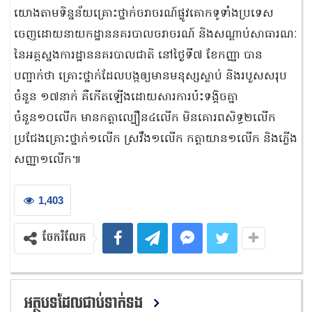
យោងតាមទិន្នន័យគ្រោះថ្នាក់ចរាចរណ៍ផ្លូវគោកទូទាំងប្រទេស
ចេញដោយនាយកដ្ឋាននគរបាលចរាចរណ៍ និងសណ្តាប់សាធារណៈ
នៃអគ្គស្នងការដ្ឋាននគរបាលជាតិ នៅថ្ងៃទី៧ ខែកញ្ញា បាន
បញ្ជាក់ថា គ្រោះថ្នាក់ដែលបង្កឲ្យមានមនុស្សស្លាប់ និងរបួសសរុប
ចំនួន ១៧នាក់ គឺកើតឡើងដោយសារការប៉ះទង្គិចគ្នា
ចំនួន១០លើក មានកត្តាល្បឿន៤លើក មិនគោរពសិទ្ធ២លើក
ប្រជែងគ្រោះថ្នាក់១លើក ស្រវឹង១លើក កត្តាយាន១លើក និងភ្លើង
សញ្ញា១លើក៕
1,403
ចែករំលែក
អត្ថបទដែលជាប់ទាក់ទង