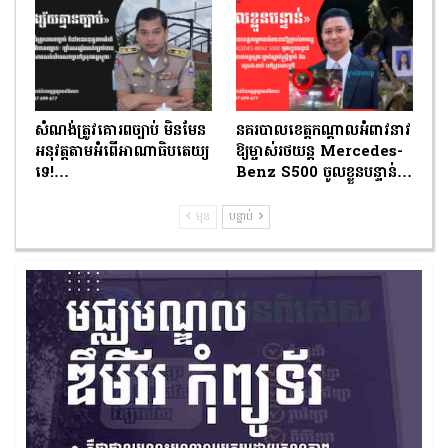
សំណង់ត្រូវគោរពច្បាប់ មិនមែន
នគរបាលខេត្តកណ្តាលអំពាវនាវ
អនុវត្តតាមអំពើអាណាធិបតេយ្យ
ឱ្យម្ចាស់រថយន្ត Mercedes-
ទេ!…
Benz S500 ចូលខ្លួនបន្ទាន់…
មុន
បន្ទាប់