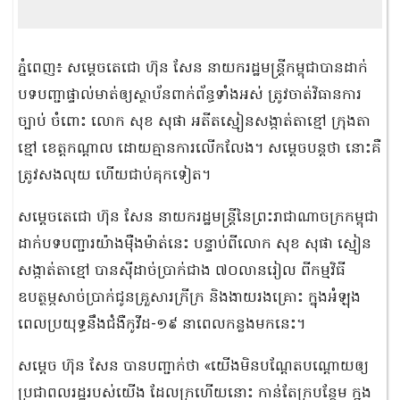
ភ្នំពេញ៖ សម្តេចតេជោ ហ៊ុន ​សែន នាយករដ្ឋមន្រ្តីកម្ពុជាបានដាក់
បទបញ្ជាផ្ទាល់មាត់​ឲ្យស្ថាប័នពាក់ព័ន្ធទាំងអស់ ត្រូវចាត់វិធានការ
ច្បាប់ ចំពោះ លោក សុខ សុផា អតីតស្មៀនសង្កាត់​តាខ្មៅ ក្រុងតា
ខ្មៅ ខេត្តកណ្តាល​ ដោយគ្មានការលើកលែង។ សម្ដេចបន្តថា នោះគឺ
ត្រូវសងលុយ ហើយជាប់​គុកទៀត។
សម្ដេចតេជោ ហ៊ុន សែន នាយករដ្ឋមន្ត្រីនៃព្រះរាជាណាចក្រកម្ពុជា
ដាក់បទបញ្ជារយ៉ាងម៉ឺងម៉ាត់នេះ បន្ទាប់ពី​លោក សុខ សុផា ស្មៀន
សង្កាត់​តាខ្មៅ បានស៊ីដាច់ប្រាក់ជាង ៧០លានរៀល ពីកម្មវិធី
ឧបត្ថម្ភសាច់ប្រាក់ជូនគ្រួសារក្រីក្រ និងងាយ​រងគ្រោះ ក្នុងអំឡុង
ពេលប្រយុទ្ធនឹងជំងឺកូវីដ-១៩ នាពេលកន្លងមកនេះ។
សម្តេច ហ៊ុន សែន បានបញ្ជាក់ថា ​«យើងមិនបណ្ដែតបណ្ដោយឲ្យ
ប្រជាពលរដ្ឋរបស់យើង ដែលក្រហើយ​នោះ កាន់តែក្របន្ថែម ក្នុង