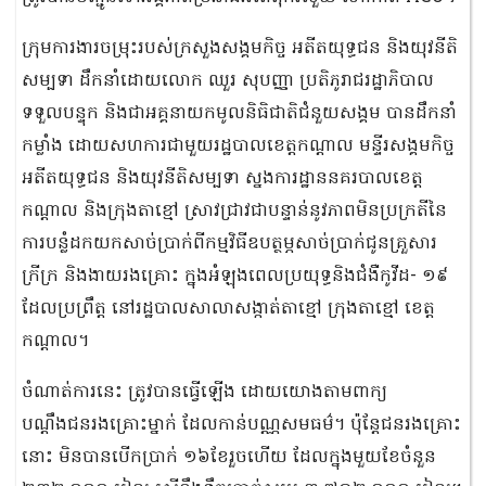
ក្រុមការងារចម្រុះរបស់ក្រសួងសង្គមកិច្ច អតីតយុទ្ធជន និងយុវនីតិ
សម្បទា ដឹកនាំដោយលោក ឈួរ សុបញ្ញា ប្រតិភូរាជរដ្ឋាភិបាល
ទទួលបន្ទុក និងជាអគ្គនាយកមូលនិធិជាតិជំនួយសង្គម បានដឹកនាំ
កម្លាំង ដោយសហការជាមួយរដ្ឋបាលខេត្តកណ្តាល មន្ទីរសង្គមកិច្ច
អតីតយុទ្ធជន និងយុវនីតិសម្បទា ស្នងការដ្ឋាននគរបាលខេត្ត
កណ្តាល និងក្រុងតាខ្មៅ ​ស្រាវជ្រាវជាបន្ទាន់​នូវភាពមិនប្រក្រតីនៃ
ការបន្លំដកយកសាច់ប្រាក់ពីកម្មវិធីឧបត្ថម្ភសាច់ប្រាក់ជូនគ្រួសារ
ក្រីក្រ និងងាយរងគ្រោះ ក្នុងអំឡុងពេលប្រយុទ្ធនិងជំងឺកូវីដ- ១៩
ដែលប្រព្រឹត្ត​ នៅរដ្ឋបាលសាលាសង្កាត់តាខ្មៅ ក្រុងតាខ្មៅ ខេត្ត
កណ្តាល។
ចំណាត់ការនេះ ត្រូវបានធ្វើឡើង ដោយ​យោងតាមពាក្យ
បណ្តឹងជនរងគ្រោះម្នាក់ ដែលកាន់បណ្ណ​សមធម៌។ ប៉ុន្តែ​ជនរងគ្រោះ
នោះ មិនបានបើកប្រាក់ ១៦ខែរួចហើយ ដែលក្នុងមួយខែចំនួន