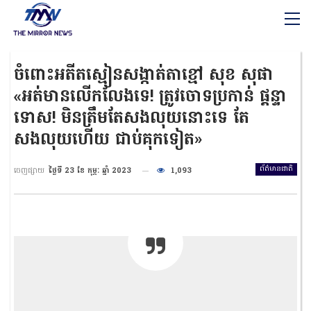
ចំពោះអតីតស្មៀន​សង្កាត់តាខ្មៅ​ សុខ សុផា
«អត់មានលើកលែងទេ! ត្រូវចោទប្រកាន់ ផ្ដន្ទា
ទោស! មិនត្រឹមតែសង​លុយ​នោះទេ តែ​
សងលុយហើយ ជាប់គុកទៀត»
ព័ត៌មានជាតិ
ចេញផ្សាយ
ថ្ងៃទី 23 ខែ កុម្ភៈ ឆ្នាំ 2023
1,093