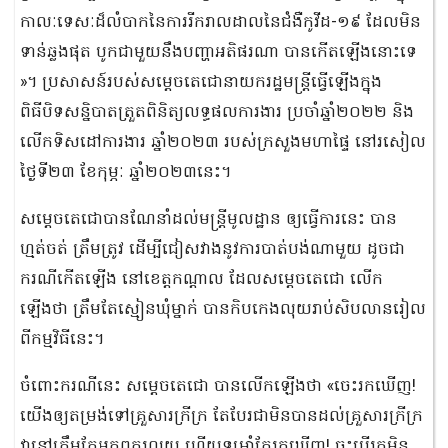
កាលៈទេសៈ​ដ៏លំបាកនៃការរីករាលដាលនៃជំងឺកូវីដ-១៩ ដែលមិន
ទាន់​ឆ្លងផុត បូកជាមួយនឹងបញ្ហាអតិផរណា បានកើតឡើងនោះទេ​
»។ ប្រសាសន៍របស់សម្តេចតេជោនាយករដ្ឋមន្ត្រីធ្វើឡើងក្នុង​
ពិធីបិទសន្និបាតត្រួតពិនិត្យលទ្ធផលការងារ ប្រចាំឆ្នាំ២០២២ និង
លើកទិសដៅការងារ ឆ្នាំ២០២៣ របស់ក្រសួងមហាផ្ទៃ នៅរសៀល
ថ្ងៃទី២៣ ខែកុម្ភៈ ឆ្នាំ២០២៣នេះ។
សម្ដេចតេជោបានណែនាំដល់មន្រ្តីមូលដ្ឋាន ឲ្យធ្វើការនេះ បាន
ហ្មត់ចត់ ត្រឹមត្រូវ ដើម្បីជៀសវាងនូវការបាត់បង់ណាមួយ ដូចជា
ករណីកើតឡើង នៅខេត្តកណ្ដាល ដែលសម្តេច​តេជោ លើក
ឡើងថា ត្រឹមតែស្មៀនឃុំម្នាក់ បានកិបកេងលុយរាប់សិបលានរៀល
ពីកម្មវិធីនេះ​។
ចំពោះករណីនេះ សម្ដេចតេជោ បានលើកឡើងថា «ចេះរកឃើញ!
យើងឲ្យតម្រង់ទៅគ្រួសារក្រីក្រ តែបែរជាមិនបានដល់គ្រួសារក្រីក្រ
វានៅត្រឹមតែអ្នកពុករលួយ ហើយទម្រាំតែរកឃើញ! ចុះបើរក​មិន