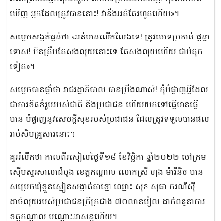
ឃើញ អ្នកដែលត្រូវបាននោះ! វានឹងអត់តែរហូតហើយ»។
សម្ដេចសង្កត់ធ្ងន់ថា «អត់មានលើកលែងទេ! ត្រូវចោទប្រកាន់ ផ្ដន្ទា
ទោស! មិនត្រឹមតែសង​លុយ​នោះទេ តែ​សងលុយហើយ ជាប់គុក
ទៀត»។
សម្ដេចបានផ្ដាំថា រាជរដ្ឋាភិបាល បានប្រឹងណាស់! កុំបំផ្លាញអ្វីដែល
ជាការ​ខិតខំរួម​របស់ជាតិ និងប្រជាជន ហើយយកទៅធ្វើមានធ្វើ
បាន បំផ្លាញនូវសេចក្ដីសុខរបស់​ប្រជាជន ដែលត្រូវទទួលបានផល
រាប់សិបគ្រួសារនោះ។
គួររំលឹកថា កាលពីរសៀលថ្ងៃទី១៨ ខែវិច្ឆិកា ឆ្នាំ២០២២ ចៅក្រម
ស៊ើបសួរសាលាដំបូង ខេត្តកណ្ដាល លោកស្រី ហុង​ ម៉ារីនិច បាន
សម្រេច​ឃុំខ្លួនស្មៀនសង្កាត់តាខ្មៅ ឈ្មោះ សុខ សុផា ករណីស៊ី
ដាច់លុយរបស់ប្រជាជនក្រីក្រជាង ៧០លាន​រៀល ដាក់ពន្ធនាគារ
ខត្តកណ្តាល បណ្តោះអាសន្នហើយ។