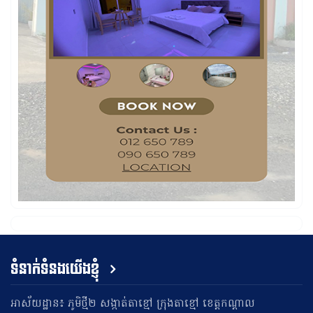
ទំនាក់ទំនងយើងខ្ញុំ
អាស័យដ្ឋាន៖ ភូមិថ្មី២ សង្កាត់តាខ្មៅ ក្រុងតាខ្មៅ ខេត្តកណ្តាល