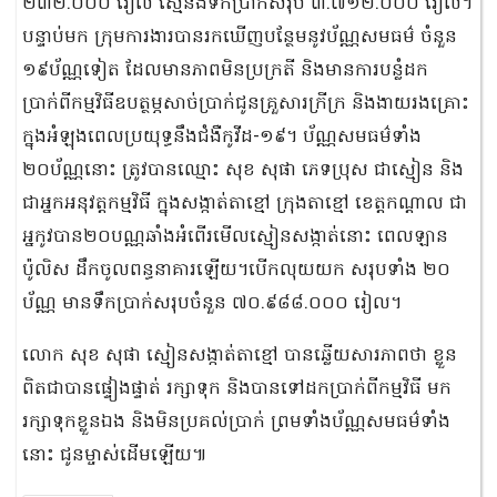
២៣២.០០០ រៀល ស្មើនឹងទឹកប្រាក់សរុប ៣.៧១២.០០០ រៀល។
បន្ទាប់មក ក្រុមការងារបានរកឃើញបន្ថែមនូវប័ណ្ណសមធម៌ ចំនួន
១៩ប័ណ្ណទៀត ដែលមានភាពមិនប្រក្រតី និងមានការបន្លំដក
ប្រាក់ពីកម្មវិធីឧបត្ថម្ភសាច់ប្រាក់ជូនគ្រួសារក្រីក្រ និងងាយរងគ្រោះ
ក្នុងអំឡុងពេលប្រយុទ្ធនឹងជំងឺកូវីដ-១៩។ ប័ណ្ណសមធម៌ទាំង
២០ប័ណ្ណនោះ ត្រូវបានឈ្មោះ សុខ សុផា ភេទប្រុស ជាស្មៀន និង
ជាអ្នកអនុវត្តកម្មវិធី ក្នុងសង្កាត់តាខ្មៅ ក្រុងតាខ្មៅ ខេត្តកណ្តាល ជា
អ្នកូវបាន២០បណ្ណឆាំងអំពើរមើលស្មៀនសង្កាត់​នោះ ពេលឡាន
ប៉ូលិស ដឹកចូលពន្ធនាគារឡើយ។បើកលុយយក សរុបទាំង ២០
ប័ណ្ណ មានទឹកប្រាក់សរុបចំនួន ៧០.៩៨៨.០០០ រៀល។
លោក សុខ សុផា ស្មៀនសង្កាត់តាខ្មៅ បានឆ្លើយសារភាពថា ខ្លួន
ពិតជាបាន​ផ្ទៀងផ្ទាត់​ រក្សាទុក និងបានទៅដកប្រាក់ពីកម្មវិធី មក
រក្សាទុកខ្លួនឯង និងមិនប្រគល់ប្រាក់ ព្រមទាំងប័ណ្ណសមធម៌​ទាំង
នោះ ជូនម្ចាស់ដើមឡើយ៕