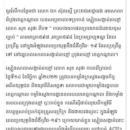
គួររំលឹកបន្ថែមថា ​លោក ឯក ស៊ុនរស្មី ព្រះរាជអាជ្ញាររង អមសាលា
ដំបូងខេត្តកណ្តាល បានសម្រេច​ចោទប្រកាន់ ស្មៀនសង្កាត់តាខ្មៅ
លោក សុខ សុផា ពីបទ ” ការកេងយកផលប្រយោជន៍ដោយខុស
ច្បាប់ ” តាមមាត្រា៥៩៧ ,មាត្រា៥៩៨ នៃក្រមព្រហ្មទណ្ឌ​ ដែល
ប្រព្រឹត្ត នៅក្នុងអំឡុងពេល​ប្រយុទ្ធនឹងជំងឺកូវីដ- ១៩ ដែលប្រព្រឹត្ត
ទៅ នៅរដ្ឋបាលសាលាសង្កាត់តាខ្មៅ ក្រុងតាខ្មៅ ខេត្តកណ្តាល។
ស្មៀនសាលាសង្កាត់តាខ្មៅ លោក សុខ សុផា កាលពីព្រលប់
ថ្ងៃទី១៤ ខែវិច្ឆិកា ឆ្នាំ២០២២ ត្រូវបានកម្លាំងក្រសួងសង្គមកិច្ច
អតីតយុទ្ធជន និងយុវនីតិសម្បទា សហការជាមួយកម្លាំង​រដ្ឋបាល
ខេត្តកណ្តាល កម្លាំងស្នងការដ្ឋាននគរបាលខេត្តកណ្ដាល និងកម្លាំង
នគរបាលក្រុងតាខ្មៅ ចុះចាប់​ខ្លួន​ ករណីស៊ីដាច់លុយពីកម្មវិធី
ឧបត្ថម្ភសាច់ប្រាក់ជូនគ្រួសារក្រីក្រ និងងាយរងគ្រោះ ក្នុងអំឡុង
ពេលប្រយុទ្ធនិងជំងឺកូវីដ-១៩។ ក្រោយឃាត់ខ្លួន ស្មៀនសង្កាត់នោះ
ត្រូវបានបញ្ជូនទៅអង្គភាពប្រឆាំងអំពើពុករលួយ ហៅកាត់ ACU។