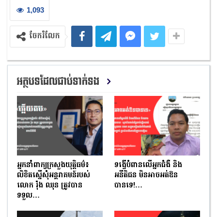
1,093
ចែករំលែក
អត្ថបទដែលជាប់ទាក់ទង
អ្នកនាំពាក្យក្រសួងយុត្តិធម៌៖
ទង្វើបំពានលើអ្នកជំងឺ និង
លិខិតស្នើសុំអន្តរាគមន៍របស់
អនីតិជន មិនអាចអត់ឱន
លោក រ៉ុង ឈុន ត្រូវបាន
បានទេ!…
ទទួល…