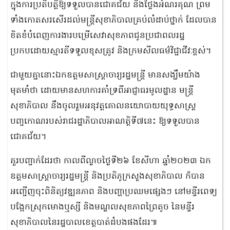
ក្នុងការប្រតិបត្តិឱ្យទទួលបានជោគជ័យ​ និងថ្លែងអំណរគុណ ព្រម
ទាំងកោតសរសើរដល់មន្ដ្រីសុខាភិបាលគ្រប់លំដាប់ថ្នាក់ ដែលបាន
ខិតខំបំពេញការងារបម្រើសេវាសុខភាពជូនប្រជាពលរដ្ឋ
ប្រកបដោយស្មារតីទទួលខុសត្រូវ និងក្រមសីលធម៌វិជ្ជាជីវ:ខ្ពស់។
ជាមួយគ្នានោះឯកឧត្តម​សាស្រ្តាចារ្យរដ្ឋមន្រ្តី​ មានសង្ឃឹមយ៉ាង
មុតមាំថា​ ដោយមានសហការគាំទ្រពីអាជ្ញាធរមូលដ្ឋាន មន្រ្តី
សុខាភិបាល​ នឹងចូលរួមអនុវត្តគោលនយោបាយយុទ្ធសាស្រ្ត
បញ្ចកោណរបស់រាជរដ្ឋាភិបាលអាណត្តិទី៧​នេះ​ ឱ្យទទួលបាន
ជោគជ័យ​។
គួរបញ្ជាក់ដែរថា កាលពីល្ងាចថ្ងៃទី២៦ ខែសីហា ឆ្នាំ២០២៣ ឯក
ឧត្តមសាស្រ្តាចារ្យរដ្ឋមន្រ្តី និងប្រតិភូក្រសួងសុខាភិបាល ក៏បាន
អញ្ជើញចុះពិនិត្យវឌ្ឍនភាព និងបញ្ហាប្រឈមផ្សេងៗ នៅមន្ទីរពេទ្យ
បង្អែកស្រុកមោងឬស្សី និងមណ្ឌលសុខភាពព្រៃតូច នៃមន្ទីរ
សុខាភិបាលនៃរដ្ឋបាលខេត្តបាត់ដំបងផងដែរ៕