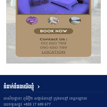
ទំនាក់ទំនងយើងខ្ញុំ
អាស័យដ្ឋាន៖ ភូមិថ្មី២ សង្កាត់តាខ្មៅ ក្រុងតាខ្មៅ ខេត្តកណ្តាល
លេខទូរសព្ទ៖ +855 17 699 677