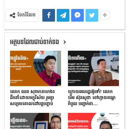
ចែករំលែក
អត្ថបទដែលជាប់ទាក់ទង
លោក ឈន សុខមានហេង៖
ក្រោយពលរដ្ឋរអ៊ូរទាំ! លោក
ដឹកនាំដោយចក្ខុវិស័យ រួមគ្នា
ឃឹម ស៊ុនសូដា ចៅហ្វាយខណ្ឌ
សម្រេចគោលដៅបន្តបន្ទាប់
កំបូល បញ្ជាក់ថា…