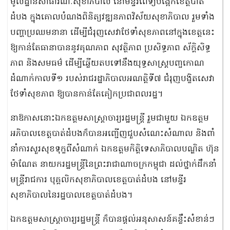
មូលដ្ឋានសាធារណៈសុខាភិបាល នៅមន្ទីរពេទ្យបង្អែកខេត្តបាត់
ដំបង ក្នុងគោលបំណងពិនិត្យវឌ្ឍនភាពវិស័យសុខាភិបាល រួមទាំង
បញ្ហាប្រឈមនានា ដើម្បីជំរុញសេវាថែទាំសុខភាពនៅក្នុងខេត្ដនេះ
ឱ្យកាន់តែធានាបាននូវគុណភាព សុវត្ថិភាព ប្រសិទ្ធភាព​ ​ស័ក្តិសិទ្ធ
ភាព និងសមធម៌ ដើម្បីឆ្លើយតបទៅនឹងយុទ្ធសាស្រ្តបញ្ចកោណ
ដំណាក់កាលទី១ របស់រាជរដ្ឋាភិបាលអណត្តិទី៧ ជំរុញបង្ខិតសេវា
ថែទាំសុខភាព ឱ្យបានកាន់តែគៀកប្រជាពលរដ្ឋ។
នាឱកាសនោះឯកឧត្តមសាស្រ្តាចារ្យរដ្ឋមន្រ្តី​ រួមជាមួយ​ ឯកឧត្តម
អភិបាលខេត្ត​បាត់ដំបងក៏បានអញ្ជើញជួបសំណេះសំណាល និងពាំ
នាំការសួរសុខទុក្ខពីសំណាក់ ឯកឧត្តមកិត្តិទេសាភិបាលបណ្ឌិត ហ៊ុន
ម៉ាណែត នាយករដ្ឋមន្រ្តីនៃព្រះរាជាណាចក្រកម្ពុជា ដល់ថ្នាក់ដឹកនាំ
មន្រ្តីរាជការ បុគ្គលិកសុខាភិបាលខេត្តបាត់ដំបង​ នៅមន្ទីរ
សុខាភិបាលនៃរដ្ឋបាលខេត្តបាត់ដំបង។
ឯកឧត្តមសាស្ដ្រាចារ្យរដ្ឋមន្រ្តី ក៏បានផ្តល់អនុសាសន៍គន្លឹះសំខាន់ៗ​