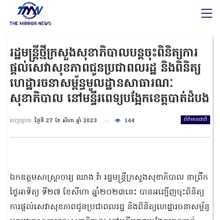
រដ្ឋមន្រ្តីថ្មីក្រសួងសុខាភិបាលបន្តចុះពិនិត្យការ
ផ្តល់សេវាសុខភាពជូនប្រជាពលរដ្ឋ និងពិនិត្យ
ហេដ្ឋារចនាសម្ព័ន្ធមូលដ្ឋានសាធារណៈ
សុខាភិបាល នៅមន្ទីរពេទ្យបង្អែកខេត្តបាត់ដំបង
ព័ត៌មានជាតិ
ចេញផ្សាយ
ថ្ងៃទី 27 ខែ សីហា ឆ្នាំ 2023
144
ឯកឧត្តមសាស្រ្តាចារ្យ ឈាង រ៉ា រដ្ឋមន្រ្តីក្រសួងសុខាភិបាល នាព្រឹក
ថ្ងៃអាទិត្យ ទី២៧ ខែសីហា ឆ្នាំ២០២៣នេះ បានអញ្ជើញចុះពិនិត្យ
ការផ្តល់សេវាសុខភាពជូនប្រជាពលរដ្ឋ និងពិនិត្យហេដ្ឋារចនាសម្ព័ន្ធ