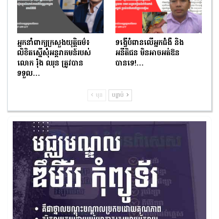
អ្នកនាំពាក្យក្រសួងយុត្តិធម៌៖
ទង្វើបំពានលើអ្នកជំងឺ និង
លិខិតស្នើសុំអន្តរាគមន៍របស់
អនីតិជន មិនអាចអត់ឱន
លោក រ៉ុង ឈុន ត្រូវបាន
បានទេ!…
ទទួល…
មុន
បន្ទាប់