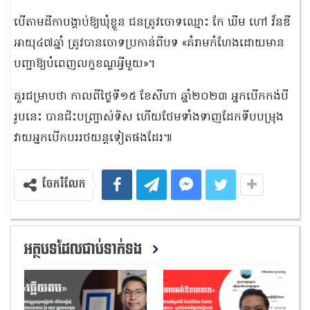
បើតាមដីកាបង្គាប់ឱ្យឃុំខ្លួន ជនត្រូវចោទឈ្មោះ កែ ឃីម ហៅ វ័នឌី
អាយុ៤៧ឆ្នាំ ត្រូវបានចោទប្រកាន់ពីបទ «គំរាមកំហែងដោយមាន
បញ្ជាឱ្យបំពេញលក្ខខណ្ឌអ្វីមួយ»។
គួរជម្រាបថា កាលពីថ្ងៃទី១៥ ខែសីហា ឆ្នាំ២០២៣ អ្នកបើកកង់បី
រូបនេះ បានជិះបញ្ច្រាស់ទិស ហើយថែមទាំងទាញដែកទីបបម្រុង
វាយអ្នកបើកបររថយន្ដទៀតផងដែរ៕
ចែករំលែក
អត្ថបទដែលជាប់ទាក់ទង