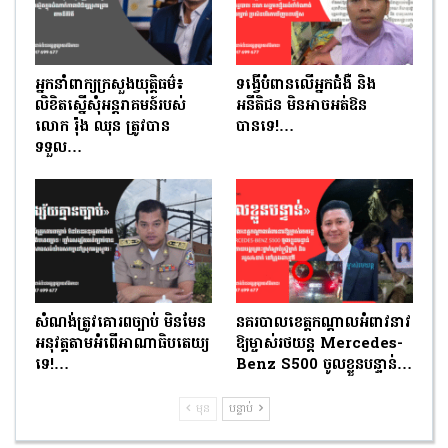
អ្នកនាំពាក្យក្រសួងយុត្តិធម៌៖
ទង្វើបំពានលើអ្នកជំងឺ និង
លិខិតស្នើសុំអន្តរាគមន៍របស់
អនីតិជន មិនអាចអត់ឱន
លោក រ៉ុង ឈុន ត្រូវបាន
បានទេ!…
ទទួល…
សំណង់ត្រូវគោរពច្បាប់ មិនមែន
នគរបាលខេត្តកណ្តាលអំពាវនាវ
អនុវត្តតាមអំពើអាណាធិបតេយ្យ
ឱ្យម្ចាស់រថយន្ត Mercedes-
ទេ!…
Benz S500 ចូលខ្លួនបន្ទាន់…
មុន
បន្ទាប់