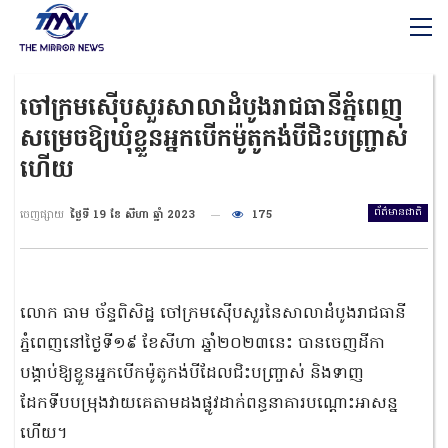
ចៅក្រមស៊ើបសួរសាលាដំបូងរាជធានីភ្នំពេញ
សម្រេចឱ្យឃុំខ្លួនអ្នកបើកម៉ូតូកង់បីជិះបញ្ច្រាស់
ហើយ
ព័ត៌មានជាតិ
ចេញផ្សាយ
ថ្ងៃទី 19 ខែ សីហា ឆ្នាំ 2023
175
លោក ធាម ច័ន្ទពិសិដ្ឋ ចៅក្រមស៊ើបសួរនៃសាលាដំបូងរាជធានី
ភ្នំពេញនៅថ្ងៃទី១៩ ខែសីហា ឆ្នាំ២០២៣នេះ បានចេញដីកា
បង្គាប់ឱ្យខ្លួនអ្នកបើកម៉ូតូកង់បីដែលជិះបញ្ច្រាស់ និងទាញ
ដែកទីបបម្រុងវាយគេតាមដងផ្លូវដាក់ពន្ធនាគារបណ្តោះអាសន្ន
ហើយ។