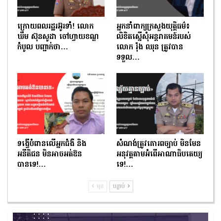
ក្រោយពលរដ្ឋរអ៊ូរទាំ! លោក
អ្នកនាំពាក្យក្រសួងយុត្តិធម៌៖
ឃឹម ស៊ុនសូដា ចៅហ្វាយខណ្ឌ
លិខិតស្នើសុំអន្តរាគមន៍របស់
កំបូល បញ្ជាក់ថា…
លោក រ៉ុង ឈុន ត្រូវបាន
ទទួល…
ទង្វើបំពានលើអ្នកជំងឺ និង
សំណង់ត្រូវគោរពច្បាប់ មិនមែន
អនីតិជន មិនអាចអត់ឱន
អនុវត្តតាមអំពើអាណាធិបតេយ្យ
បានទេ!…
ទេ!…
មុន
បន្ទាប់