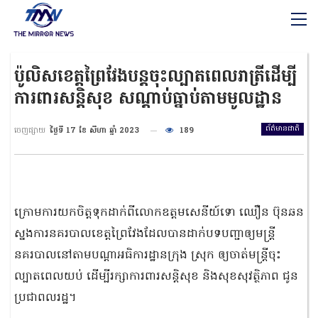
ប៉ូលិសខេត្តព្រៃវែងបន្តចុះល្បាតពេលរាត្រីដើម្បី
ការពារសន្តិសុខ សណ្ដាប់ធ្នាប់តាមមូលដ្ឋាន
ព័ត៌មានជាតិ
ចេញផ្សាយ
ថ្ងៃទី 17 ខែ សីហា ឆ្នាំ 2023
189
ក្រោមការយកចិត្តទុកដាក់ពីលោកឧត្ដមសេនីយ៍ទោ ឈឿន ប៊ុនឆន
ស្នងការនគរបាលខេត្តព្រៃវែងដែលបានដាក់បទបញ្ជាឲ្យមន្ត្រី
នគរបាលនៅតាមបណ្ដាអធិការដ្ឋានក្រុង ស្រុក ឲ្យចាត់មន្ត្រីចុះ
ល្បាតពេលយប់ ដើម្បីរក្សាការពារសន្តិសុខ និងសុខសុវត្ថិភាព ជូន
ប្រជាពលរដ្ឋ។