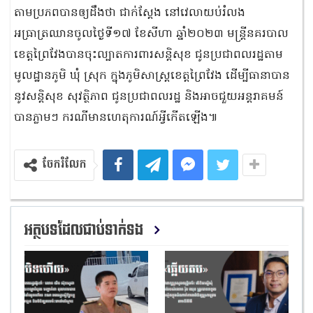
តាមប្រភពបានឲ្យដឹងថា ជាក់ស្តែង នៅវេលាយប់រំលង
អធ្រាត្រឈានចូលថ្ងៃទី១៧ ខែសីហា ឆ្នាំ២០២៣ មន្ត្រីនគរបាល
ខេត្តព្រៃវែងបានចុះល្បាតការពារសន្តិសុខ ជូនប្រជាពលរដ្ឋតាម
មូលដ្ឋានភូមិ ឃុំ ស្រុក ក្នុងភូមិសាស្ត្រខេត្តព្រៃវែង ដើម្បីធានាបាន
នូវសន្តិសុខ សុវត្ថិភាព ជូនប្រជាពលរដ្ឋ និងអាចជួយអន្តរាគមន៍
បានភ្លាមៗ ករណីមានហេតុការណ៍អ្វីកើតឡើង៕
ចែករំលែក
អត្ថបទដែលជាប់ទាក់ទង