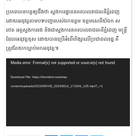
ប្រភពបានបន្តឲ្យដឹងថា ស្នងការដ្ឋាននគរបាលរាជធានីភ្នំពេញ
ដោយអនុវត្តតាមបទបញ្ជារបស់ឯកឧត្តម ឧត្តមសេនីយ៍ឯក ស
ថេត អគ្គស្នងការរង និងជាស្នងការនគរបាលរាជធានីភ្នំពេញ មន្ត្រី
ដែលអនុវត្តខុស ដោយបានប្រេីអំពេីហិង្សាលេីប្រជាពលរដ្ឋ គឺ
ត្រូវតែយកច្បាប់មកអនុវត្ត៕
Video
Media error: Format(s) not supported or source(s) not found
Player
Download File: https://themirror.news/wp-
content/uploads/2023/08/VID_20230814_171934_135.mp4?_=1