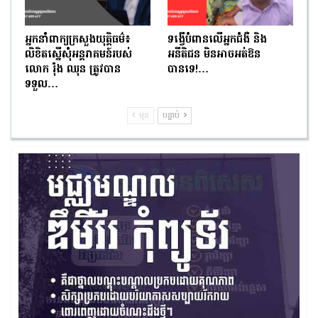
អ្នកនាំពាក្យក្រសួងយុត្តិធម៌៖
ទង្វើបំពានលើអ្នកជំងឺ និង
លិខិតស្នើសុំអន្តរាគមន៍របស់
អនីតិជន មិនអាចអត់ឱន
លោក រ៉ុង ឈុន ត្រូវបាន
បានទេ!…
ទទួល…
មុន
បន្ទាប់