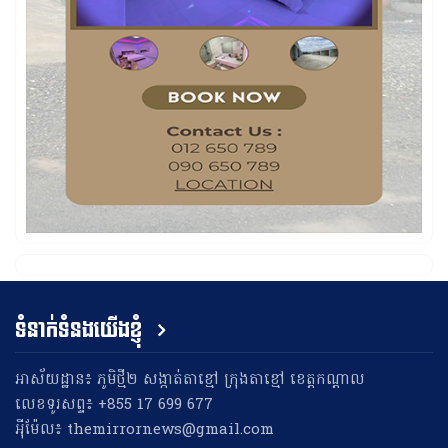
ទំនាក់ទំនងយើងខ្ញុំ
អាស័យដ្ឋាន៖ ភូមិថ្មី២ សង្កាត់តាខ្មៅ ក្រុងតាខ្មៅ ខេត្តកណ្តាល
លេខទូរសព្ទ៖ +855 17 699 677
អុីម៉ែល៖ themirrornews@gmail.com