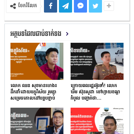
ចែករំលែក
អត្ថបទដែលជាប់ទាក់ទង
លោក ឈន សុខមានហេង៖
ក្រោយពលរដ្ឋរអ៊ូរទាំ! លោក
ដឹកនាំដោយចក្ខុវិស័យ រួមគ្នា
ឃឹម ស៊ុនសូដា ចៅហ្វាយខណ្ឌ
សម្រេចគោលដៅបន្តបន្ទាប់
កំបូល បញ្ជាក់ថា…