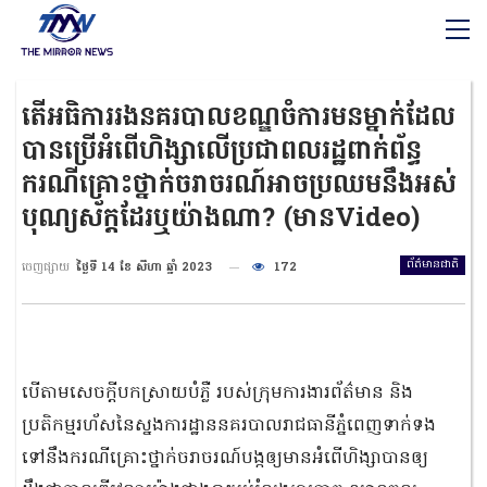
តើអធិការរងនគរបាលខណ្ឌចំការមនម្នាក់ដែល
បានប្រេីអំពេីហិង្សាលេីប្រជាពលរដ្ឋពាក់ព័ន្ធ
ករណីគ្រោះថ្នាក់ចរាចរណ៍អាចប្រឈមនឹងអស់
បុណ្យស័ក្ដដែរឬយ៉ាងណា? (មានVideo)
ព័ត៌មានជាតិ
ចេញផ្សាយ
ថ្ងៃទី 14 ខែ សីហា ឆ្នាំ 2023
172
បើតាមសេចក្តីបកស្រាយបំភ្លឺ​ របស់ក្រុមការងារព័ត៌មាន​ និង
ប្រតិកម្មរហ័សនៃស្នងការដ្ឋាននគរបាលរាជធានីភ្នំពេញ​ទាក់ទង
ទៅនឹងករណីគ្រោះថ្នាក់ចរាចរណ៍បង្កឲ្យមានអំពើហិង្សាបានឲ្យ