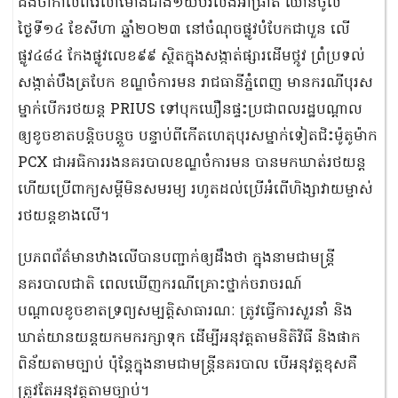
ដឹងថាកាលពីវេលាម៉ោងជាង១យប់រំលងអាធ្រាត ឈានចូល
ថ្ងៃទី១៤ ខែសីហា ឆ្នាំ២០២៣ នៅចំណុចផ្លូវបំបែកជាបួន​ លេី
ផ្លូវ៤៨៤ កែងផ្លូវលេខ៩៩ ស្ថិតក្នុងសង្កាត់ផ្សារដេីមថ្កូវ​ ព្រំប្រទល់
សង្កាត់បឹងត្របែក ខណ្ឌចំការមន​​ រាជធានីភ្នំពេញ មានករណីបុរស
ម្នាក់បើករថយន្ត PRIUS ទៅបុកឃឿនផ្ទះប្រជាពលរដ្ឋបណ្តាល
ឲ្យខូចខាតបន្តិចបន្តួច បន្ទាប់ពីកើតហេតុបុរសម្នាក់ទៀតជិះម៉ូតូម៉ាក
PCX ជាអធិការរងនគរបាលខណ្ឌចំការមន បានមកឃាត់រថយន្ត
ហើយប្រើពាក្យសម្ដីមិនសមរម្យ រហូតដល់ប្រើអំពើហិង្សាវាយម្ចាស់
រថយន្តខាងលើ។
ប្រភពព័ត៌មានឋាងលើបានបញ្ជាក់ឲ្យដឹងថា ក្នុងនាមជាមន្ត្រី
នគរបាលជាតិ ពេលឃើញករណីគ្រោះថ្នាក់ចរាចរណ៍
បណ្តាលខូចខាតទ្រព្យសម្បត្តិសាធារណៈ ត្រូវធ្វើការសួរនាំ និង
ឃាត់យានយន្តយកមករក្សាទុក ដើម្បីអនុវត្តតាមនិតិវិធី និងផាក
ពិន័យតាមច្បាប់ ប៉ុន្តែក្នុងនាមជាមន្ត្រីនគរបាល បើអនុវត្តខុសគឺ
ត្រូវតែអនុវត្តតាមច្បាប់។