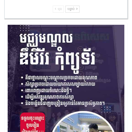
មុន
បន្ទាប់