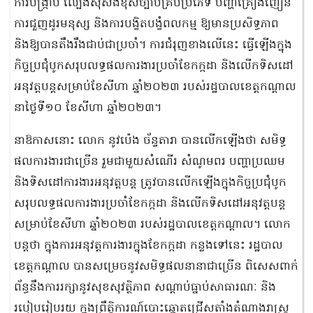
ការបង្ក្រាប ល្បែងស៊ីសងខុសច្បាប់គ្រប់ប្រភេទ បញ្ហាគ្រឿងញៀន
ការជួញដូរមនុស្ស និងការបង្ខិតបង្ខំពលកម្ម ឱ្យមានប្រសិទ្ធភាព
និងឱ្យបានតឹងរឹងជាប់ជាប្រចាំ។ ការជំរុញខាងលើនេះ ធ្វើឡើងក្នុង
កិច្ចប្រជុំបូកសរុបលទ្ធផលការងារប្រចាំខែកក្កដា និងលើកទិសដៅ
អនុវត្តបន្តសម្រាប់ខែសីហា ឆ្នាំ២០២៣ របស់រដ្ឋបាលខេត្តកណ្ដាល
នាថ្ងៃទី១០ ខែសីហា ឆ្នាំ២០២៣។
នាឱកាសនោះ លោក នូវប៉េង ច័ន្ទតារា បានលើកឡើងថា សមិទ្ធ
ផលការងារជាច្រើន រួមជាមួយសំណើរ សំណូមពរ បញ្ហាប្រឈម
និងទិសដៅការងារអនុវត្តបន្ត ត្រូវបានលើកឡើងក្នុងកិច្ចប្រជុំបូក
សរុបលទ្ធផលការងារប្រចាំខែកក្កដា និងលើកទិសដៅអនុវត្តបន្ត
សម្រាប់ខែសីហា ឆ្នាំ២០២៣ របស់រដ្ឋបាលខេត្តកណ្ដាល។ លោក
បន្តថា ក្នុងការអនុវត្តការងារក្នុងខែកក្កដា កន្លងទៅនេះ រដ្ឋបាល
ខេត្តកណ្ដាល បានសម្រេចនូវសមិទ្ធផលនានាជាច្រើន ពិសេសពាក់
ព័ន្ធនឹងការរក្សានូវសុខសុវត្ថិភាព សណ្ដាប់ធ្នាប់សាធារណៈ និង
របៀបរៀបរយ ក្នុងព្រឹត្តិការណ៍បោះឆ្នោតជ្រើសតាំងតំណាងរាស្ត្រ