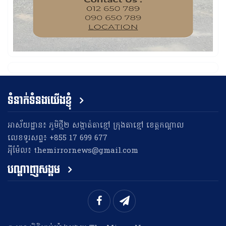
ទំនាក់ទំនងយើងខ្ញុំ
អាស័យដ្ឋាន៖ ភូមិថ្មី២ សង្កាត់តាខ្មៅ ក្រុងតាខ្មៅ ខេត្តកណ្តាល
លេខទូរសព្ទ៖ +855 17 699 677
អុីម៉ែល៖ themirrornews@gmail.com
បណ្តាញសង្គម