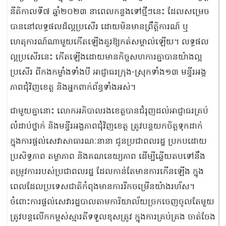
នីតិកាលទី៧ ឆ្នាំ២០២៣ នាពេលកន្លងទៅថ្មីៗនេះ ដែលសម្រេច
បាននៅលទ្ធផលដ៏ល្អប្រសើរ ដោយមិនមានព្រឹត្តិការណ៍ ឬ
ហេតុការណ៍ណាមួយកើតឡើងគួរឱ្យកត់សម្គាល់ឡើយ។ លទ្ធផល
ល្អប្រសើរនេះ កើតឡើងដោយមានកិច្ចសហការគ្នាបានយ៉ាងល្អ
ប្រសើរ ពីកងកម្លាំងទាំងបី អាជ្ញាធរក្រុង-ស្រុកទាំង១៣ មន្ទីរអង្គ
ភាពជុំវិញខេត្ត និងអ្នកពាក់ព័ន្ធទាំងអស់។
ជាមួយគ្នានោះ លោកអភិបាលរងខេត្តបានជំរុញដល់អាជ្ញាធរគ្រប់
លំដាប់ថ្នាក់ និងមន្ទីរអង្គភាពជុំវិញខេត្ត ត្រូវបន្តយកចិត្តទុកដាក់
ក្នុងការផ្តល់សេវាសាធារណៈនានា ជូនប្រជាពលរដ្ឋ ប្រកបដោយ
ប្រសិទ្ធភាព តម្លាភាព និងគណនេយ្យភាព ដើម្បីឆ្លើយតបទៅនឹង
តម្រូវការរបស់ប្រជាពលរដ្ឋ ដែលកាន់តែមានការកើនឡើង ក្នុង
ពេលដែលប្រទេសជាតិកំពុងមានការរីកចម្រើនយ៉ាងរហ័ស។
ចំពោះការផ្ដល់សេវារដ្ឋបាលតាមការិយាល័យច្រកចេញចូលតែមួយ
ត្រូវបន្តលើកកម្ពស់ស្មារតីទទួលខុសត្រូវ ក្នុងការគ្រប់គ្រង ចាត់ចែង