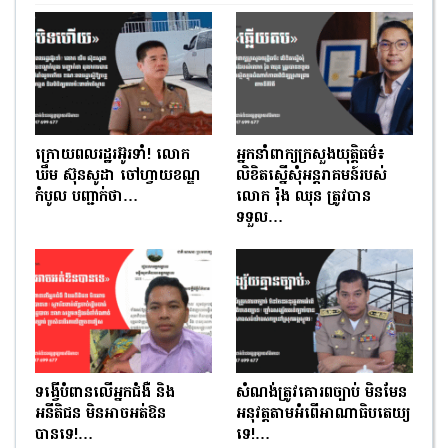
ក្រោយពលរដ្ឋរអ៊ូរទាំ! លោក
អ្នកនាំពាក្យក្រសួងយុត្តិធម៌៖
ឃឹម ស៊ុនសូដា ចៅហ្វាយខណ្ឌ
លិខិតស្នើសុំអន្តរាគមន៍របស់
កំបូល បញ្ជាក់ថា…
លោក រ៉ុង ឈុន ត្រូវបាន
ទទួល…
ទង្វើបំពានលើអ្នកជំងឺ និង
សំណង់ត្រូវគោរពច្បាប់ មិនមែន
អនីតិជន មិនអាចអត់ឱន
អនុវត្តតាមអំពើអាណាធិបតេយ្យ
បានទេ!…
ទេ!…