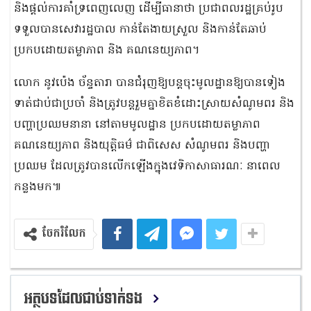
និងផ្ដល់ការគាំទ្រពេញលេញ ដើម្បីធានាថា ប្រជាពលរដ្ឋគ្រប់រូប
ទទួលបានសេវារដ្ឋបាល កាន់តែងាយស្រួល និងកាន់តែឆាប់
ប្រកបដោយតម្លាភាព និង គណនេយ្យភាព។
លោក នូវប៉េង ច័ន្ទតារា បានជំរុញឱ្យបន្តចុះមូលដ្ឋានឱ្យបានទៀង
ទាត់ជាប់ជាប្រចាំ និងត្រូវបន្តរួមគ្នាខិតខំដោះស្រាយសំណូមពរ និង
បញ្ហាប្រឈមនានា នៅតាមមូលដ្ឋាន ប្រកបដោយតម្លាភាព
គណនេយ្យភាព និងយុត្តិធម៌ ជាពិសេស សំណូមពរ និងបញ្ហា
ប្រឈម ដែលត្រូវបានលើកឡើងក្នុងវេទិកាសាធារណៈ នាពេល
កន្លងមក៕
ចែករំលែក
អត្ថបទដែលជាប់ទាក់ទង