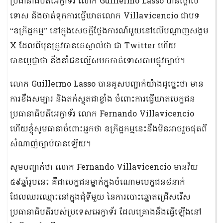
ប្រធានាធិបតីអេក្វាទ័រ លោក Guillermo Lasso បានថ្កោល
ទោស និងចាត់ទុកការធ្វើឃាតលោក Villavicencio ជាបទ
“ឧក្រិដ្ឋកម្ម” នៅក្នុងសេចក្តីថ្លែងការណ៍មួយនៅលើបណ្តាញសង្គម
X ដែលពីមុនត្រូវបានគេស្គាល់ថា ជា Twitter ហើយ
បានប្តេជ្ញាថា នឹងនាំជនល្មើសមកកាត់ទោសតាមផ្លូវច្បាប់។
លោក Guillermo Lasso បានគូសបញ្ជាក់យ៉ាងដូច្នេះថា មាន
ការខឹងសម្បារ និងតក់ស្លុតជាខ្លាំង ចំពោះការធ្វើឃាតបេក្ខជន
ប្រធានាធិបតីអេក្វាទ័រ លោក Fernando Villavicencio
ហើយខ្ញុំសូមធានាចំពោះអ្នកថា ឧក្រិដ្ឋកម្មនេះនឹងមិនអាចរួចផុតពី
សំណាញ់ច្បាប់បានឡើយ។
សូមបញ្ជាក់ថា លោក Fernando Villavicencio មានវ័យ
៥៩ឆ្នាំរូបនេះ គឺជាបេក្ខជនម្នាក់ក្នុងចំណោមបេក្ខជន៨នាក់
ដែលឈរឈ្មោះនៅក្នុងជុំទីមួយ នៃការបោះឆ្នោតជ្រើសរើស
ប្រធានាធិបតីរបស់ប្រទេសអេក្វាទ័រ ដែលគ្រោងនឹងធ្វើឡើងនៅ