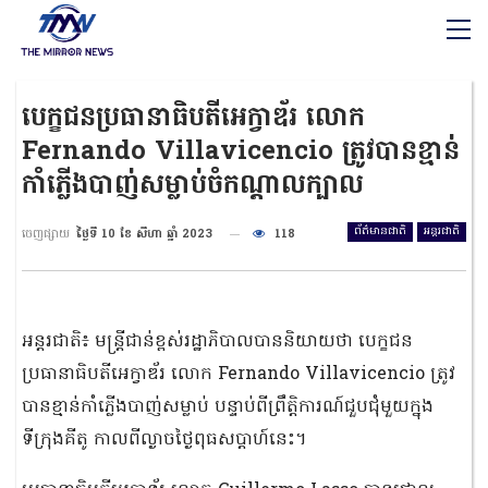
បេក្ខជនប្រធានាធិបតីអេក្វាឌ័រ លោក
Fernando Villavicencio ត្រូវបានខ្មាន់
កាំភ្លើងបាញ់សម្លាប់ចំកណ្តាលក្បាល
ព័ត៌មានជាតិ
អន្តរជាតិ
ចេញផ្សាយ
ថ្ងៃទី 10 ខែ សីហា ឆ្នាំ 2023
118
អន្តរជាតិ៖ មន្រ្តីជាន់ខ្ពស់រដ្ឋាភិបាលបាននិយាយថា បេក្ខជន
ប្រធានាធិបតីអេក្វាឌ័រ លោក Fernando Villavicencio ត្រូវ
បានខ្មាន់កាំភ្លើងបាញ់សម្លាប់ បន្ទាប់ពីព្រឹត្តិការណ៍ជួបជុំមួយក្នុង
ទីក្រុងគីតូ កាលពីល្ងាចថ្ងៃពុធសប្តាហ៍នេះ។