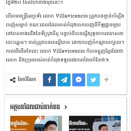
ថ្ងៃទី២០ ខែសីហាខាងមុខនេះ។
បើតាមមន្រ្តីអេក្វាទ័រ លោក Villavicencio ត្រូវបានខ្មាន់កាំភ្លើង
បាញ់សម្លាប់ ខណៈពេលដែលគាត់កំពុងចាកចេញពីកីឡដ្ឋានមួយ
នៅភាគខាងជើងនៃទីក្រុងគីតូ បន្ទាប់ពីបានធ្វើយុទ្ធនាការឃោសនា
បោះឆ្នោត។ គាត់ត្រូវបានគេធ្វើឃាត ដោយបាញ់ចំកណ្តាលក្បាល។
កាលពីដើមខែនេះ លោក Villavicencio ក៏បានត្អូញត្អែរដែរថា
លោក និងក្រុមរបស់គាត់កំពុងទទួលរងការគំរាមកំហែង៕
ចែករំលែក
អត្ថបទដែលជាប់ទាក់ទង