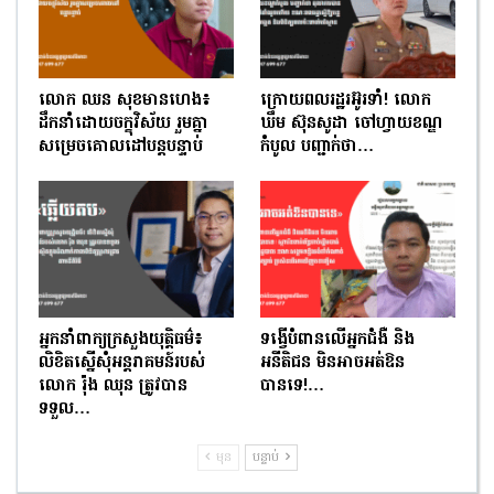
លោក ឈន សុខមានហេង៖
ក្រោយពលរដ្ឋរអ៊ូរទាំ! លោក
ដឹកនាំដោយចក្ខុវិស័យ រួមគ្នា
ឃឹម ស៊ុនសូដា ចៅហ្វាយខណ្ឌ
សម្រេចគោលដៅបន្តបន្ទាប់
កំបូល បញ្ជាក់ថា…
អ្នកនាំពាក្យក្រសួងយុត្តិធម៌៖
ទង្វើបំពានលើអ្នកជំងឺ និង
លិខិតស្នើសុំអន្តរាគមន៍របស់
អនីតិជន មិនអាចអត់ឱន
លោក រ៉ុង ឈុន ត្រូវបាន
បានទេ!…
ទទួល…
មុន
បន្ទាប់