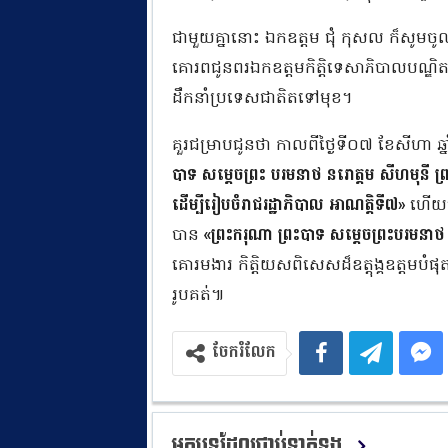
ជាមួយគ្នានោះ ឯកឧត្តម ជុំ កុសល ក៏សូម
គោរពជូនពរឯកឧត្តមកិត្តិទេសាភិបាលបណ្ឌិ
ដឹកនាំប្រទេសជាតិតទៅមុខ។
គួរជម្រាបជូនថា កាលពីថ្ងៃទី០៧ ខែសីហា ឆ្
បាទ សម្តេចព្រះ បរមនាថ នរោត្តម សីហមុនី ព្រះមហ
ដើម្បីរៀបចំរាជរដ្ឋាភិបាល អាណត្តិទី៧»
ហើយនៅ
បាន
«ព្រះករុណា ព្រះបាទ សម្តេចព្រះបរមនាថ 
គោរមងារ កិត្តិយសពិសេសដ៏ឧត្តុង្គឧត្តមបំផុ
រូបគត់៕
ចែករំលែក
អត្ថបទដែលជាប់ទាក់ទង