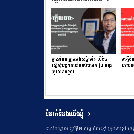
អ្នកនាំពាក្យក្រសួងយុត្តិធម៌៖ លិខិត
ទង្វើប
ស្នើសុំអន្តរាគមន៍របស់លោក រ៉ុង ឈុន
អាចអត
ត្រូវបានទទួល…
ទំនាក់ទំនងយើងខ្ញុំ
អាស័យដ្ឋាន៖ ភូមិថ្មី២ សង្កាត់តាខ្មៅ ក្រុងតាខ្មៅ ខេត្