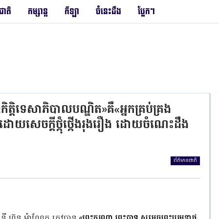
រជាតិ
កម្សាន្ត
កីឡា
ចំនេះដឹង
ប្លែកៗ
ិត្តិទេសាភិបាលបណ្ឌិត»គឺ«អ្នកគ្រប់គ្រង
បដោយសេចក្តីថ្កុំថ្កើងរុងរឿង ដោយចំណេះដឹង
ព័ត៌មានជាតិ
ត្រី ហ៊ុន ម៉ាណែត ត្រូវបាន
«ព្រះករុណា ព្រះបាទ សម្តេចព្រះបរមនាថ