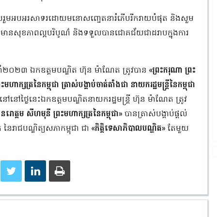
ចូលរួមអបអរសាទរដោយមនោសញ្ចេតនារំភើបរីករាយបំផុត និងសួម
តមានសុខភាពល្អបរិបូណ៌ និងទទួលបានជោគជ័យជាដរាបក្នុងការ
នាំ២០២៣ ឯកឧត្តមបណ្ឌិត ហ៊ុន ម៉ាណែត ត្រូវបាន
«ព្រះករុណា ព្រះ
ាក្សត្រនៃកម្ពុជា ត្រាស់បង្គាប់ចាត់តាំងជា នាយករដ្ឋមន្ត្រីនៃកម្ពុជា
នៅថ្ងៃនេះឯកឧត្តមបណ្ឌិតនាយករដ្ឋមន្ត្រី ហ៊ុន ម៉ាណែត ត្រូវ
នរោត្តម សីហមុនី ព្រះមហាក្សត្រនៃកម្ពុជា»
បានត្រាស់បង្គាប់ផ្តល់
ត នៃរាជបណ្ឌិត្យសភាកម្ពុជា ជា
«កិត្តិទេសាភិបាលបណ្ឌិត»
តែមួយ