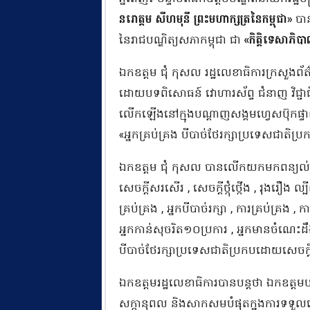
នរោត្តម សីហមុនី ព្រះមហាក្សត្រនៃកម្ពុជា»
បាន
នៃរាជបណ្ឌិត្យសភាកម្ពុជា ជា
«កិត្តិទេសាភិប
ឯកឧត្តម ជុំ កុសល រដ្ឋលេខាធិការក្រសួងព័ត៌
ដោយបទពិសោធន៍ វោហារស័ព្ទ ជំនាញ វិជ្ជាជី
លើកឡើងនៅក្មុងបណ្ដាញសង្គមហ្វេសប៊ុកផ្ទាល
«អ្នកគ្រប់គ្រង បីបាច់ថែរក្សាប្រទេសជាតិប
ឯកឧត្តម ជុំ កុសល បានលើកយកមកពន្យល់ថា គ
សេចក្តីសរសើរ , សេចក្តីថ្កុំថ្កើង , រុងរឿង
គ្រប់គ្រង , អ្នកបីបាច់រក្សា , ការគ្រប់គ្រង , 
អ្នកកាន់សុចរិត១០ប្រការ , អ្នកមានចំណេះដឹងជ្
បីបាច់ថែរក្សាប្រទេសជាតិប្រកបដោយសេចក្តី
ឯកឧត្តមរដ្ឋលេខាធិការបានបន្តថា ឯកឧត្ត
សក្កានុពល និងសាកសមបំផុតក្នុងការទទួលគោរម