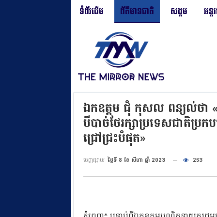
ទំព័រដើម
ព័ត៌មានជាតិ
សង្គម
អន្ត
ឯកឧត្តម ជុំ កុសល ពន្យល់ថា «ក
បីបាច់ថែរក្សាប្រទេសជាតិប្រក
ជ្រៅជ្រះបំផុត»
ចេញផ្សាយ
ថ្ងៃទី 8 ខែ សីហា ឆ្នាំ 2023
253
ភ្នំពេញ៖ បន្ទាប់ពីឯកឧត្តមបណ្ឌិតនាយករដ្ឋមន្