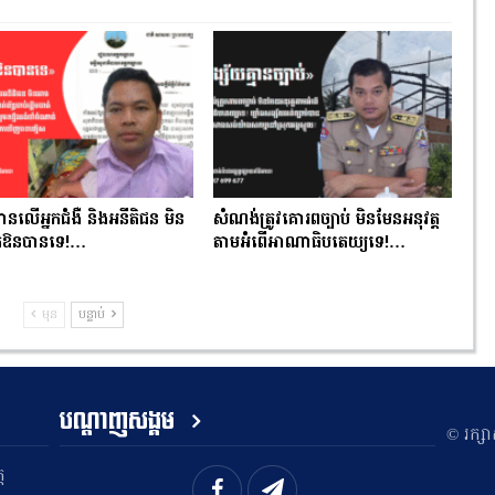
ំពានលើអ្នកជំងឺ និងអនីតិជន មិន
សំណង់ត្រូវគោរពច្បាប់ មិនមែនអនុវត្ត
់ឱនបានទេ!…
តាមអំពើអាណាធិបតេយ្យទេ!…
មុន
បន្ទាប់
បណ្តាញសង្គម
​© រក្ស
ត