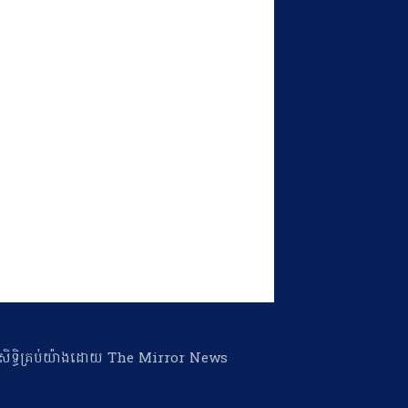
ា​សិទ្ធិ​គ្រប់​យ៉ាង​ដោយ​ The Mirror News