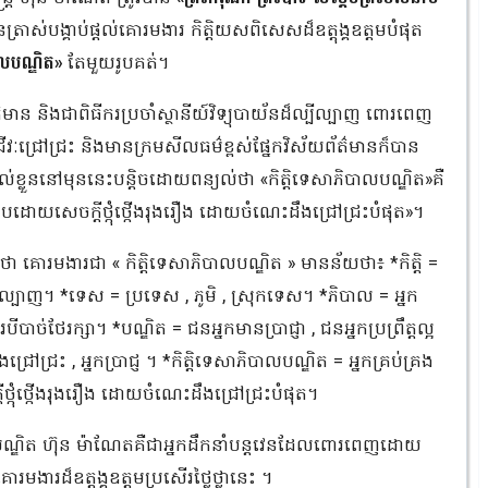
ត្រាស់បង្គាប់ផ្តល់គោរមងារ កិត្តិយសពិសេសដ៏ឧត្តុង្គឧត្តមបំផុត
ាលបណ្ឌិត»
តែមួយរូបគត់។
មាន និងជាពិធីករប្រចាំស្ថានីយ៍វិទ្យុបាយ័នដ៏ល្បីល្បាញ ពោរពេញ
វៈជ្រៅជ្រះ និងមានក្រមសីលធម៌ខ្ពស់ផ្នែកវិស័យព័ត៌មានក៏បាន
់ខ្លួននៅមុននេះបន្តិចដោយពន្យល់ថា «កិត្តិទេសាភិបាលបណ្ឌិត»គឺ
្រកបដោយសេចក្តីថ្កុំថ្កើងរុងរឿង ដោយចំណេះដឹងជ្រៅជ្រះបំផុត»។
ោរមងារជា « កិត្តិទេសាភិបាលបណ្ឌិត » មានន័យថា៖ *កិត្តិ =
 ល្បីល្បាញ។ *ទេស = ប្រទេស , ភូមិ , ស្រុកទេស។ *ភិបាល = អ្នក
ការបីបាច់ថែរក្សា។ *បណ្ឌិត = ជនអ្នកមានប្រាជ្ញា , ជនអ្នកប្រព្រឹត្តល្អ
រៅជ្រះ , អ្នកប្រាជ្ញ ។ *កិត្តិទេសាភិបាលបណ្ឌិត = អ្នកគ្រប់គ្រង
ថ្កុំថ្កើងរុងរឿង ដោយចំណេះដឹងជ្រៅជ្រះបំផុត។
មបណ្ឌិត ហ៊ុន ម៉ាណែតគឺជាអ្នកដឹកនាំបន្តវេនដែលពោរពេញដោយ
ងារដ៏ឧត្តុង្គឧត្តមប្រសើរថ្លៃថ្លានេះ ។