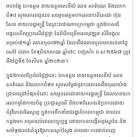
មហាផ្ទៃ ឯកឧត្តម នាយឧត្តមសេនីយ៍ ឈន សារ៉ាណេ និងលោក
ជំទាវ សូមគោរពជូនពរ សម្តេចអគ្គមហាសេនាបតីតេជោ ហ៊ុន
សែន នាយករដ្ឋមន្ត្រី នៃព្រះរាជាណាចក្រកម្ពុជា ក្នុងឱកាសដ៏
មង្គលាភីរម្យប្រសើរថ្លៃថ្លា នៃពិធីចម្រើនអាយុវឌ្ឍនៈសិរីមង្គល
តម្រប់៧១ឆ្នាំ ឈានចូល៧២ឆ្នាំ ដែលនឹងឈានចូលមកដល់នាថ្ងៃ
សៅរ៍ ៤រោច ខែទុតិយាសាឍ ឆ្នាំថោះ បញ្ចស័ក ព.ស.២៥៦៧ ត្រូវ
នឹងថ្ងៃទី៥ ខែសីហា ឆ្នាំ២០២៣។
ក្នុងឱកាសដ៏ប្រពៃថ្លៃថ្លានេះ ឯកឧត្តម នាយឧត្តមសេនីយ៍ ឈន
សារ៉ាណេ និងលោកជំទាវ សូមសម្ដែងនូវការគោរពដឹងគុណយ៉ាង
ជ្រាលជ្រៅបំផុតចំពោះ សម្តេចតេជោនាយករដ្ឋមន្ត្រី ដែលបានយក
អស់កម្លាំងកាយចិត្ត ប្រាជ្ញាស្មារតី និងបទពិសោធន៍ប្រកបដោយ
គំរូវីរភាពដ៏អស្ចារ្យ ក្នុងការដឹកនាំរាជរដ្ឋាភិបាលកម្ពុជា នាពេល
កន្លងមក រហូតដល់ពេលបច្ចុប្បន្ន ដោយបានបង្កើតនូវស្នាដៃ និង
សមិទ្ធផលជាតិគួរឱ្យកោតស្ញប់ស្ញែង តាមរយៈការដាក់ចេញ