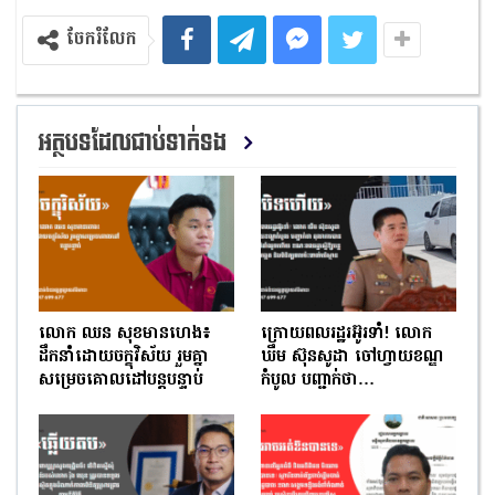
ចែករំលែក
អត្ថបទដែលជាប់ទាក់ទង
លោក ឈន សុខមានហេង៖
ក្រោយពលរដ្ឋរអ៊ូរទាំ! លោក
ដឹកនាំដោយចក្ខុវិស័យ រួមគ្នា
ឃឹម ស៊ុនសូដា ចៅហ្វាយខណ្ឌ
សម្រេចគោលដៅបន្តបន្ទាប់
កំបូល បញ្ជាក់ថា…