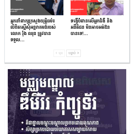
អ្នកនាំពាក្យក្រសួងយុត្តិធម៌៖
ទង្វើបំពានលើអ្នកជំងឺ និង
លិខិតស្នើសុំអន្តរាគមន៍របស់
អនីតិជន មិនអាចអត់ឱន
លោក រ៉ុង ឈុន ត្រូវបាន
បានទេ!…
ទទួល…
មុន
បន្ទាប់