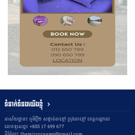
ទំនាក់ទំនងយើងខ្ញុំ
អាស័យដ្ឋាន៖ ភូមិថ្មី២ សង្កាត់តាខ្មៅ ក្រុងតាខ្មៅ ខេត្តកណ្តាល
លេខទូរសព្ទ៖ +855 17 699 677
អុីម៉ែល៖ themirrornews@gmail.com