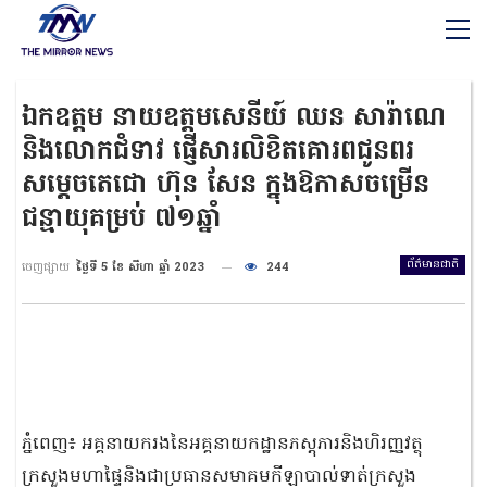
ឯកឧត្តម នាយឧត្តមសេនីយ៍ ឈន សារ៉ាណេ
និងលោកជំទាវ ផ្ញើសារលិខិតគោរពជូនពរ
សម្ដេចតេជោ ហ៊ុន សែន ក្នុងឱកាសចម្រើន
ជន្មាយុគម្រប់ ៧១ឆ្នាំ
ព័ត៌មានជាតិ
ចេញផ្សាយ
ថ្ងៃទី 5 ខែ សីហា ឆ្នាំ 2023
244
ភ្នំពេញ៖ អគ្គនាយករងនៃអគ្គនាយកដ្ឋានភស្តុភារនិងហិរញ្ញវត្ថុ
ក្រសួងមហាផ្ទៃនិងជាប្រធានសមាគមកីឡាបាល់ទាត់ក្រសួង