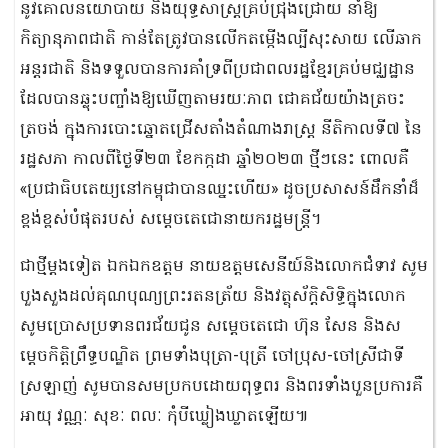
នូវគោលនយោបាយ និងយុទ្ធសាស្ត្រគ្រប់ជ្រុងជ្រោយ នាំឱ្យ
កិត្យានុភាពជាតិ កាន់តែត្រូវបានលើកតម្កើងល្បីសុះសាយ លើឆាក
អន្តរជាតិ និងទទួលបានការគាំទ្រពីប្រជាពលរដ្ឋខ្មែរគ្រប់មជ្ឈដ្ឋាន
ដែលបានឆ្លុះបញ្ចាំងឱ្យឃើញតាមរយៈភាព ជោគជ័យយ៉ាងត្រចះ
ត្រចង់ ក្នុងការបោះឆ្នោតជ្រើសតាំងតំណាងរាស្ត្រ នីតិកាលទី៧ នៃ
រដ្ឋសភា កាលពីថ្ងៃទី២៣ ខែកក្កដា ឆ្នាំ២០២៣ ថ្មីៗនេះ ពោលគឺ
«ប្រជាធិបតេយ្យនៅកម្ពុជាបានឈ្នះហើយ» ដូចប្រសាសន៍ដឹកនាំដ៏
ខ្ពង់ខ្ពស់បំផុតរបស់ សម្តេចតេជោនាយករដ្ឋមន្ត្រី។
ជាថ្មីម្ដងទៀត ឯកឯកឧត្តម នាយឧត្តមសេនីយ៍និងលោកជំទាវ សូម
បួងសួងដល់គុណបុណ្យព្រះរតនត្រ័យ និងវត្ថុស័ក្តិសិទ្ធិក្នុងលោក
សូមប្រោសប្រទានពរជ័យជូន សម្ដេចតេជោ ហ៊ុន សែន និងស
ម្តេចកិត្តិព្រឹទ្ធបណ្ឌិត ព្រមទាំងបុត្រា-បុត្រី ចៅប្រុស-ចៅស្រីជាទី
ស្រឡាញ់ សូមបានសមប្រកបដោយពុទ្ធពរ និងពរទាំងបួនប្រការគឺ
អាយុ វណ្ណៈ សុខៈ ពលៈ កុំបីឃ្លៀងឃ្លាតឡើយ៕