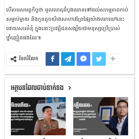
បើតាមសមត្ថកិច្ចថា មូលហេតុដំបូងឈានទៅដល់សកម្មភាពកាប់
សម្លាប់ម្ដាយ និងកូនតូចយ៉ាងសាហាវព្រៃផ្សៃយ៉ាងឃោឃៅនេះ
ដោយសារគំនុំ ក្នុងនោះប្រវត្តិជនសង្ស័យជាមនុស្សប្រើប្រាស់
ថ្នាំញៀនផងដែរ៕
ចែករំលែក
អត្ថបទដែលជាប់ទាក់ទង