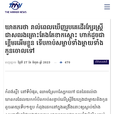
ឃាតករថា រាល់ពេលឃើញរូបគេដើរក្បែរស្ត្រី
ជាសពរងគ្រោះតែងតែខាកស្តោះ ហាក់ដូចជា
ខ្ពើមរអើមខ្លួន ទើបកាប់សម្លាប់ទាំងម្ដាយទាំង
កូនចោលទៅ
ព័ត៌មានជាតិ
ចេញផ្សាយ
ថ្ងៃទី 27 ខែ មិថុនា ឆ្នាំ 2023
470
កំពង់ស្ពឺ៖ នៅទីបំផុត, ឈាមស្រែកស្បែកហៅ ជនដៃដល់ជា
ឃាតករដែលយកកាំបិតកាប់សន្ធាប់លើស្ត្រីវ័យក្មេងជាម្តាយនិងកូន
តូចអាយុទើប១ខួប កំពុងដេកនៅក្នុងអង្រឹងនោះឲ្យស្លាប់យ៉ាង