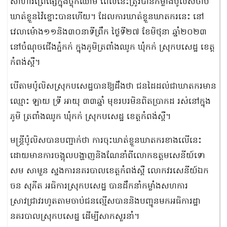
សាហាវព្រៃផ្សៃក្នុងថ្លុកឈាម ពេលនេះត្រូវបានកម្លាំងប៉ូលិសចាប់
ឃាត់ខ្លួនវ៉ៃខ្នោះបានហើយ។ ដែលការឃាត់ខ្លួនឃាតករនេះ នៅ
វេលាម៉ោង១១និង៣០នាទីព្រឹក ថ្ងៃទី២៧ ខែមិថុនា ឆ្នាំ២០២៣
នៅចំណុចជើងភ្នំកក់ ក្នុងភូមិត្រពាំងឈូក ឃុំកក់ ស្រុកបសេដ្ឋ ខេត្ត
កំពង់ស្ពឺ។
បើតាមប៉ូលិសស្រុកបសេដ្ឋបានឱ្យដឹងថា ជនដៃដល់ជាឃាតករមាន
ឈ្មោះ ឡាយ ទ្រី អាយុ ៣៣ឆ្នាំ មុខរបរមិនពិតប្រាកដ រស់នៅក្នុង
ភូមិ ត្រពាំងឈូក ឃុំកក់ ស្រុកបសេដ្ឋ ខេត្តកំពង់ស្ពឺ។
មន្ត្រីប៉ូលិសបានបញ្ជាក់ថា ការចុះឃាត់ខ្លួនឃាតករខាងលើនេះ
ដោយមានការចង្អុលបង្ហាញនិងណែនាំពីលោកឧត្ដមសេនីយ៍ទោ
សម សាមួន ស្នងការនគរបាលខេត្ដកំពង់ស្ពឺ លោកវរសេនីយ៍ឯក
ចន សុភីត អធិការស្រុកបសេដ្ឋ បានដឹកនាំកម្លាំងសហការ
ស្រាវជ្រាវរហូតតាមចាប់ជនល្មើសបាននិងបញ្ជូនមកអធិការដ្ឋា
នគរបាលស្រុកបសេដ្ឋ ដើម្បីសាកសួរនាំ។