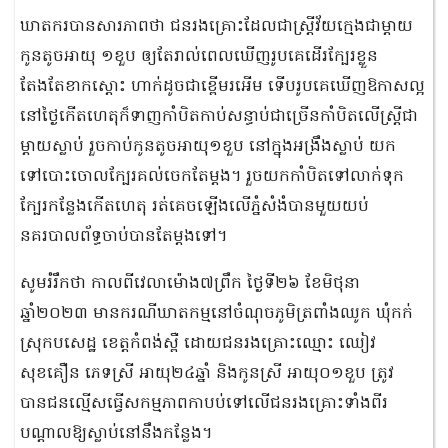
ឃាតករបានសារភាពថា ជនរងគ្រោះដែលជាស្ត្រីវ័យក្មេងជាម្តាយ
កូនតូចអាយុ ១ខួប ឲ្យតែរាល់ពេលឃើញរូបគេដើរក្បែរខ្លួន
តែងតែខាកស្តោះ ហាក់ដូចជាខ្ពើមរអើម ទើបរូបគេឃើញឱកាសល្អ
នៅថ្ងៃកើតហេតុក៏ទាញកាំបិតកាប់សន្ធាប់ជាច្រើនកាំបិតលើស្ត្រីជា
ម្តាយស្លាប់ រួចកាប់កូនតូចអាយុ១ខួប នៅក្នុងអង្រឹងស្លាប់ យក
ទៅបោះចោលក្បែរគល់ចេកតែម្តង។ រួចយកកាំបិតទៅលាក់ទុក
ក្បែរកន្លែងកើតហេតុ រត់គេចឡើងលើភ្នំសំងំបានមួយយប់
នគរបាលព័ទ្ធចាប់បានតែម្តងទៅ។
សូមរំរឹកថា កាលពីវេលាម៉ោង៧ព្រឹក ថ្ងៃទី២៦ ខែមិថុនា
ឆ្នាំ២០២៣ មានករណីឃាតកម្មនៅចំណុចភូមិត្រពាំងឈូក ឃុំកក់
ស្រុកបសេដ្ឋ ខេត្តកំពង់ស្ពឺ ដោយជនរងគ្រោះឈ្មោះ ឈៀវ
សុខគឿន ភេទស្រី អាយុ២៤ឆ្នាំ និងកូនស្រី អាយុ០១ខួប ត្រូវ
បានជនល្មើសធ្វើសកម្មភាពកាបប់ទៅលើជនរងគ្រោះទាំងពីរ
បណ្តាលឱ្យស្លាប់នៅនឹងកន្លែង។