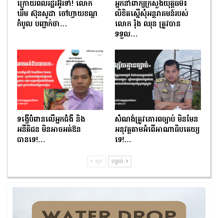
ក្រោយពលរដ្ឋរអ៊ូរទាំ! លោក
អ្នកនាំពាក្យក្រសួងយុត្តិធម៌៖
ឃឹម ស៊ុនសូដា ចៅហ្វាយខណ្ឌ
លិខិតស្នើសុំអន្តរាគមន៍របស់
កំបូល បញ្ជាក់ថា…
លោក រ៉ុង ឈុន ត្រូវបាន
ទទួល…
ទង្វើបំពានលើអ្នកជំងឺ និង
សំណង់ត្រូវគោរពច្បាប់ មិនមែន
អនីតិជន មិនអាចអត់ឱន
អនុវត្តតាមអំពើអាណាធិបតេយ្យ
បានទេ!…
ទេ!…
មុន
បន្ទាប់