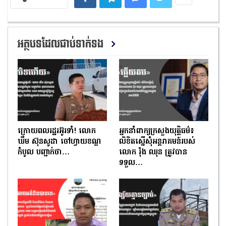
អត្ថបទដែលជាប់ទាក់ទង
ក្រោយពលរដ្ឋរអ៊ូរទាំ! លោក
អ្នកនាំពាក្យក្រសួងយុត្តិធម៌៖
ឃឹម ស៊ុនសូដា ចៅហ្វាយខណ្ឌ
លិខិតស្នើសុំអន្តរាគមន៍របស់
កំបូល បញ្ជាក់ថា…
លោក រ៉ុង ឈុន ត្រូវបាន
ទទួល…