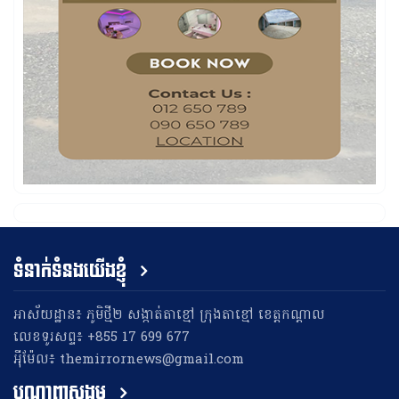
ទំនាក់ទំនងយើងខ្ញុំ
អាស័យដ្ឋាន៖ ភូមិថ្មី២ សង្កាត់តាខ្មៅ ក្រុងតាខ្មៅ ខេត្តកណ្តាល
លេខទូរសព្ទ៖ +855 17 699 677
អុីម៉ែល៖ themirrornews@gmail.com
បណ្តាញសង្គម