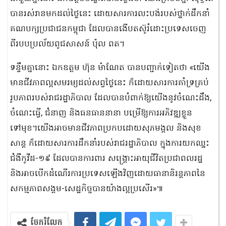
បានរស់រានមកដល់ថ្ងៃនេះ ដោយសារការលះបង់របស់ថ្នាក់ដឹកនាំ
គណបក្សប្រជាជនកម្ពុជា ដែលបានងើបតស៊ូរំដោះប្រទេសចេញ
ពីរបបប្រល័យពូជសាសន៍ ប៉ុល ពត។
ទន្ទឹមគ្នានោះ ឯកឧត្ដម ហ៊ុន ម៉ាណែត បានបញ្ជាក់ទៀតថា «យើង
មានជីវភាពល្អសមរម្យដល់សព្វថ្ងៃនេះ ក៏ដោយសារការគាំទ្រគ្រប់
រូបភាពរបស់រាជរដ្ឋាភិបាល ដែលបានបំពាក់ឱ្យយើងនូវចំណេះដឹង,
ចំណេះធ្វើ, ជំនាញ និងធនធាននានា បម្រើឱ្យការអភិវឌ្ឍខ្លួន
ទៅមុខ។យើងអាចមានជីវភាពប្រកបដោយសុភមង្គល និងសុខ
សាន្ត ក៏ដោយសារការដឹកនាំរបស់រាជរដ្ឋាភិបាល ក្នុងការយកឈ្នះ
ជំងឺកូវីដ-១៩ ដែលបានការពារ សង្គ្រោះអាយុជីវិតប្រជាពលរដ្ឋ
និងអាចបើកដំណើរការប្រទេសឡើងវិញដោយធានានិរន្តភាពនៃ
សកម្មភាពសង្គម-សេដ្ឋកិច្ចបានយ៉ាងល្អប្រសើរ»៕
ចែករំលែក