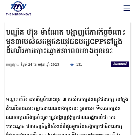
បណ្ឌិត ហ៊ុន ម៉ាណែត បង្ហាញពីភារកិច្ចចំពោះ
មុខ៣របស់សកម្មជនយុវជនបក្សCPPនៅក្នុង
ដំណើរការបោះឆ្នោតនាពេលខាងមុខនេះ
ព័ត៌មានជាតិ
ចេញផ្សាយ
ថ្ងៃទី 24 ខែ មិថុនា ឆ្នាំ 2023
131
មណ្ឌលគិរី៖
«ភារកិច្ចចំពោះមុខ ៣ របស់សកម្មជនយុវជនបក្ស នៅក្នុង
ដំណើរការបោះឆ្នោតនាពេលខាងមុខនេះ រួមមាន៖ ទី១.សកម្មជន
គណបក្សយើងគ្រប់ៗរូប ត្រូវបង្ហាញឱ្យប្រជាពលរដ្ឋយល់ថា ការ
បោះឆ្នោត ជាកាតព្វកិច្ចដ៏សំខាន់បំផុតមួយនៃសង្គមប្រជាធិបតេយ្យ