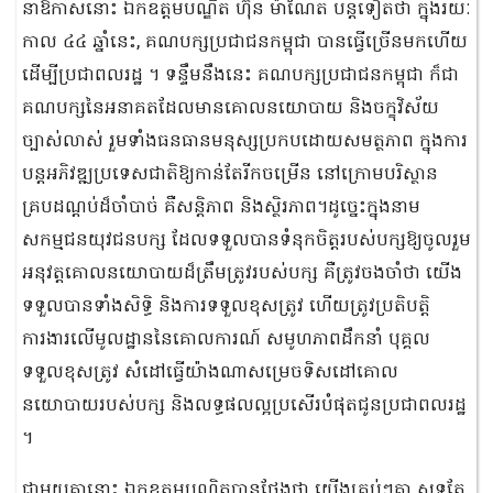
នាឱកាសនោះ ឯកឧត្ដមបណ្ឌិត ហ៊ុន ម៉ាណែត បន្តទៀតថា ក្នុងរយៈ
កាល ៤៤ ឆ្នាំនេះ, គណបក្សប្រជាជនកម្ពុជា បានធ្វើច្រើនមកហើយ
ដើម្បីប្រជាពលរដ្ឋ ។ ទន្ទឹមនឹងនេះ គណបក្សប្រជាជនកម្ពុជា ក៏ជា
គណបក្សនៃអនាគតដែលមានគោលនយោបាយ និងចក្ខុវិស័យ
ច្បាស់លាស់ រួមទាំងធនធានមនុស្សប្រកបដោយសមត្ថភាព ក្នុងការ
បន្តអភិវឌ្ឍប្រទេសជាតិឱ្យកាន់តែរីកចម្រើន នៅក្រោមបរិស្ថាន
គ្របដណ្តប់ដ៏ចាំបាច់ គឺសន្តិភាព និងស្ថិរភាព។ដូច្នេះក្នុងនាម
សកម្មជនយុវជនបក្ស ដែលទទួលបានទំនុកចិត្តរបស់បក្សឱ្យចូលរួម
អនុវត្តគោលនយោបាយដ៏ត្រឹមត្រូវរបស់បក្ស គឺត្រូវចងចាំថា យើង
ទទួលបានទាំងសិទ្ធិ និងការទទួលខុសត្រូវ ហើយត្រូវប្រតិបត្តិ
ការងារលើមូលដ្ឋាននៃគោលការណ៍ សមូហភាពដឹកនាំ បុគ្គល
ទទួលខុសត្រូវ សំដៅធ្វើយ៉ាងណាសម្រេចទិសដៅគោល
នយោបាយរបស់បក្ស និងលទ្ធផលល្អប្រសើរបំផុតជូនប្រជាពលរដ្ឋ
។
ជាមួយគ្នានោះ ឯកឧត្ដមបណ្ឌិតបានថ្លែងថា យើងគ្រប់ៗគ្នា សុទ្ធតែ