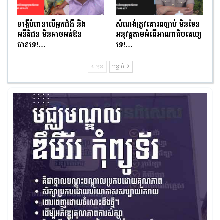
ទង្វើបំពានលើអ្នកជំងឺ និង
សំណង់ត្រូវគោរពច្បាប់ មិនមែន
អនីតិជន មិនអាចអត់ឱន
អនុវត្តតាមអំពើអាណាធិបតេយ្យ
បានទេ!…
ទេ!…
មុន
បន្ទាប់