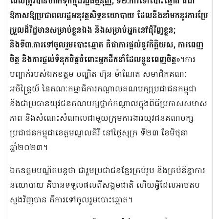
ដែលត្រូវបានចារឹកទុកក្នុងរដ្ឋធម្មនុញ្ញ; ទី២.ការទៅបោះឆ្នោត គឺជា
ឱកាសឱ្យប្រជាពលរដ្ឋអនុវត្តសិទ្ធនយោបាយ ដែលនឹងនាំមកនូវការប្រែ
ប្រួលដ៏វិជ្ជមានសម្រាប់ខ្លួនឯង និងសម្រាប់អ្នកនៅជុំវិញខ្លួន;
និងទី៣.ការទៅចូលរួមបោះឆ្នោត គឺជាការផ្តល់នូវកិត្តិយស, ការពេញ
ចិត្ត និងការផ្តល់ទំនុកចិត្តចំពោះអ្នកដឹកនាំដែលខ្លួនពេញចិត្ត»
។ការ
បញ្ជាក់របស់ឯកឧត្ដម បណ្ឌិត ហ៊ុន ម៉ាណែត សមាជិកគណៈ
អចិន្ត្រៃយ៍ នៃគណៈកម្មាធិការកណ្តាលគណបក្សប្រជាជនកម្ពុជា
និងជាប្រធានយុវជនគណបក្សថ្នាក់កណ្តាលក្នុងពិធីប្រកាសសមាស
ភាព និងសំណេះសំណាលជាមួយក្រុមការងារយុវជនគណបក្ស
ប្រជាជនកម្ពុជាខេត្តមណ្ឌលគិរី នៅថ្ងៃសុក្រ ទី២៣ ខែមិថុនា
ឆ្នាំ២០២៣។
ឯកឧត្ដមបណ្ឌិតបន្តថា ជារួមប្រជាជនខ្មែរគ្រប់រូប និងគ្រប់និន្នាការ
នយោបាយ គឺបានទទួលផលពីសង្គមជាតិ ហើយអ្វីដែលអាចតប
ស្នងវិញបាន គឺការទៅចូលរួមបោះឆ្នោត។