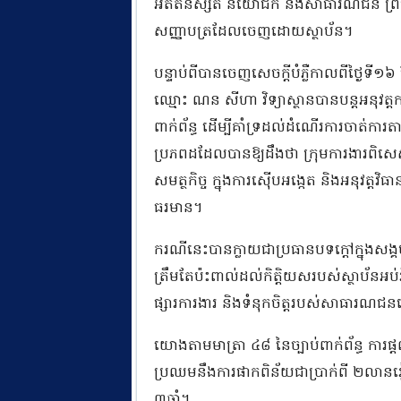
អតីតនិស្សិត និយោជក និងសាធារណជន ព្រម
សញ្ញាបត្រដែលចេញដោយស្ថាប័ន។
បន្ទាប់ពីបានចេញសេចក្តីបំភ្លឺកាលពីថ្ងៃទី
ឈ្មោះ ណន សីហា វិទ្យាស្ថានបានបន្តអនុវត្តកា
ពាក់ព័ន្ធ ដើម្បីគាំទ្រដល់ដំណើរការចាត់ការតាម
ប្រភពដដែលបានឱ្យដឹងថា ក្រុមការងារពិសេ
សមត្ថកិច្ច ក្នុងការស៊ើបអង្កេត និងអនុវត្តវិធា
ធរមាន។
ករណីនេះបានក្លាយជាប្រធានបទក្តៅក្នុងសង្
ត្រឹមតែប៉ះពាល់ដល់កិត្តិយសរបស់ស្ថាប័នអប់
ផ្សារការងារ និងទំនុកចិត្តរបស់សាធារណជនល
យោងតាមមាត្រា ៤៨ នៃច្បាប់ពាក់ព័ន្ធ ការផ្តល
ប្រឈមនឹងការផាកពិន័យជាប្រាក់ពី ២លានរ
៣ឆ្នាំ។