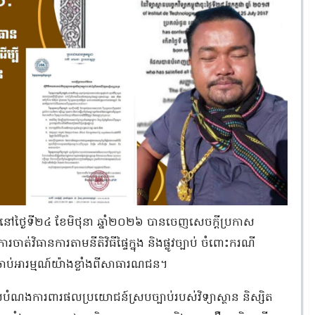
 (ITC) នៅថ្ងៃទី២៤ ខែមិថុនា ឆ្នាំ២០២៦ បានចេញសេចក្តីប្រកាស
ងការចាត់វិធានការតាមនីតិវិធីផ្ទៃក្នុង និងផ្លូវច្បាប់ ចំពោះករណី
ចាប់អារម្មណ៍យ៉ាងខ្លាំងពីសាធារណជន។
ំណងការពារផលប្រយោជន៍ស្របច្បាប់របស់វិទ្យាស្ថាន និស្សិត