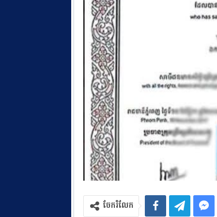
ចែករំលែក