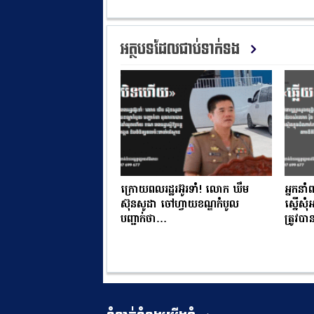
អត្ថបទដែលជាប់ទាក់ទង
ក្រោយពលរដ្ឋរអ៊ូរទាំ! លោក ឃឹម
អ្នកនាំ
ស៊ុនសូដា ចៅហ្វាយខណ្ឌកំបូល
ស្នើសុ
បញ្ជាក់ថា…
ត្រូវ