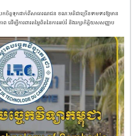
យកចិត្តទុកដាក់ពីសាធារណជន ខណៈមតិជាច្រើនទាមទារឱ្យមាន
ភាព ដើម្បីការពារតម្លៃពិតនៃការអប់រំ និងរក្សាកិត្តិយសសញ្ញាប