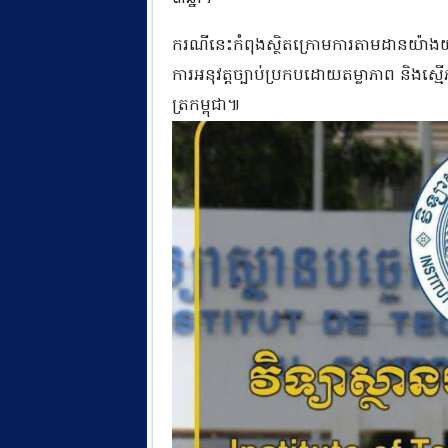
ករណីនេះកំពុងស្ថិតក្រោមការតាមដានយ៉ាង
ការអនុវត្តច្បាប់ប្រកបដោយតម្លាភាព និងស្មើ
ត្រកម្ពុជា៕