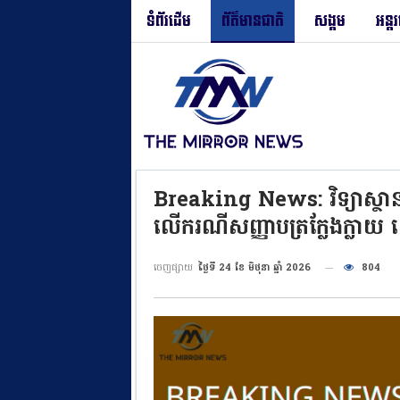
ទំព័រដើម
ព័ត៌មានជាតិ
សង្គម
អន្ត
Breaking News: វិទ្យាស្ថានបច្
លើករណីសញ្ញាបត្រក្លែងក្លាយ ដើ
ចេញផ្សាយ
ថ្ងៃទី 24 ខែ មិថុនា ឆ្នាំ 2026
804