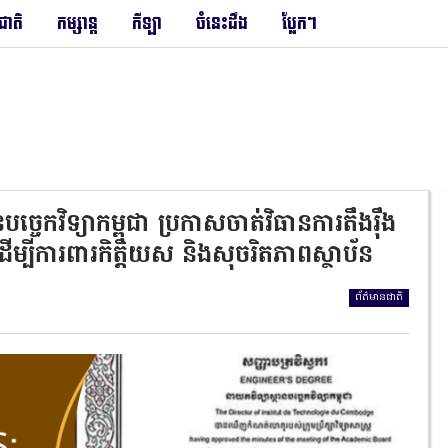
រជាតិ
កម្សាន្ត
កីឡា
ចំនេះដឹង
ប្លែកៗ
ចេកវិទ្យាកម្ពុជា ប្រកាសចាត់វិធានការតឹងរ៉ឹង
ម្បីការពារកិត្តិយស និងសុចរិតភាពស្ថាប័ន
ព័ត៌មានជាតិ