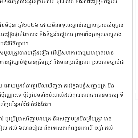
ទាំងរក្សាបាននូវសុចរិតភាព គុណភាព និងភាពជឿទុកចិត្តលើ
១៦ ខែមិថុនា ឆ្នាំ២០២៦ ដោយមិនទទួលស្គាល់សញ្ញាបត្ររបស់បុគ្គល
រផ្ទៀងផ្ទាត់ឯកសារ និងទិន្នន័យផ្លូវការ ព្រមទាំងប្រមូលភស្តុតាង
នីតិវិធីច្បាប់។
សមួយត្រូវបានបង្កើតឡើង ដើម្បីសហការជាមួយអាជ្ញាធរមាន
នការផ្លូវច្បាប់ឱ្យបានត្រឹមត្រូវ និងមានប្រសិទ្ធភាព ស្របតាមច្បាប់ជា
គម ដោយអ្នកជំនាញមើលឃើញថា ការក្លែងបន្លំសញ្ញាបត្រ មិន
រំប៉ុណ្ណោះទេ ប៉ុន្តែថែមទាំងប៉ះពាល់ដល់គុណភាពធនធានមនុស្ស ទី
ើប្រព័ន្ធអប់រំជាតិផងដែរ។
់ ឬប្រើប្រាស់វិញ្ញាបនបត្រ និងសញ្ញាបត្រមិនត្រឹមត្រូវ អាច
ៀល ដល់ ៦លានរៀល និងទោសដាក់ពន្ធនាគារពី ១ឆ្នាំ ដល់