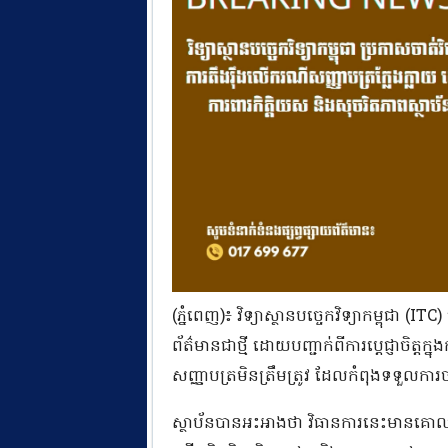
(ភ្នំពេញ)៖ វិទ្យាស្ថានបច្ចេកវិទ្យាកម្ពុជា
ព័ត៌មានជាថ្មី ដោយបញ្ជាក់ពីការប្តេជ្ញាចិត្តក្នុ
សញ្ញាបត្រមិនត្រឹមត្រូវ ដែលកំពុងទទួលការ
ស្ថាប័នបានអះអាងថា វិធានការនេះមានគោលប