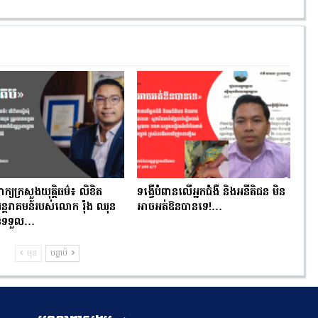
ពាក្យក្រសួងយុត្តិធម៌៖ លិខិត
ទង្វើបំពានលើអ្នកជំងឺ និងអនីតិជន មិន
ំអន្តរាគមន៍របស់លោក រ៉ុង ឈុន
អាចអត់ឱនបានទេ!…
បានទទួល…
មុន
បន្ទាប់