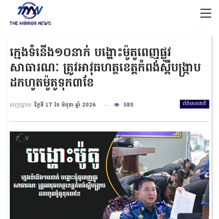
ក្មេងទំនើង១០នាក់ បង្ហោះម៉ូតូពេញផ្លូវ
សាធារណៈ ត្រូវអាវុធហត្ថខេត្តកំពង់ស្ពឺបង្ក្រាប
ដកហូតម៉ូតូទុក៣ខែ
ព័ត៌មានជាតិ
ចេញផ្សាយ
ថ្ងៃទី 17 ខែ មិថុនា ឆ្នាំ 2026
580