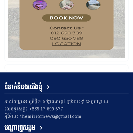
ទំនាក់ទំនងយើងខ្ញុំ
អាស័យដ្ឋាន៖ ភូមិថ្មី២ សង្កាត់តាខ្មៅ ក្រុងតាខ្មៅ ខេត្តកណ្តាល
លេខទូរសព្ទ៖ +855 17 699 677
អុីម៉ែល៖ themirrornews@gmail.com
បណ្តាញសង្គម