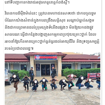
នៅទីបញ្ជាការកងរាជអាវុធហត្ថខេត្តកំពង់ស្ពឺ។
វិធានការដ៏ម៉ឺងម៉ាត់នេះ ត្រូវបានមហាជនសាទរថា ជាការចូលរួម
ចំណែកយ៉ាងសំខាន់ក្នុងការពង្រឹងសន្តិសុខ សណ្ដាប់ធ្នាប់សង្គម
និងជាការព្រមានដល់ក្រុមក្មេងទំនើងផ្សេងៗ មិនឱ្យយកដងផ្លូវ
សាធារណៈធ្វើជាកន្លែងបង្ហាញសកម្មភាពប្រថុយគ្រោះថ្នាក់ ដែល
អាចនាំឱ្យកើតមានគ្រោះថ្នាក់ធ្ងន់ធ្ងរដល់អាយុជីវិត និងទ្រព្យសម្បត្តិ
របស់ប្រជាពលរដ្ឋ៕