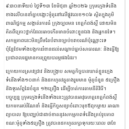
៩:៣០នាទីយប់ ថ្ងៃទី១៣ ខែមិថុនា ឆ្នាំ២០២៦ ក្រុមក្មេងទំនើង
ខាងលើបាននាំគ្នាបង្ហោះម៉ូតូនៅលើផ្លូវលេខ១០៦ ស្ថិតក្នុងភូមិ
ពាណិជ្ជកម្ម សង្កាត់រការធំ ក្រុងច្បារមន ខេត្តកំពង់ស្ពឺ ដោយមិន
គិតពីគ្រោះថ្នាក់ដែលអាចកើតមានចំពោះខ្លួនឯង និងអ្នកដទៃ។
សកម្មភាពនេះមិនត្រឹមតែបំពានច្បាប់ចរាចរណ៍ប៉ុណ្ណោះទេ
ប៉ុន្តែថែមទាំងបង្កការរំខានដល់សណ្ដាប់ធ្នាប់សាធារណៈ និងធ្វើឱ្យ
ប្រជាពលរដ្ឋមានការព្រួយបារម្ភផងដែរ។
ក្រោយការស្រាវជ្រាវ និងបង្ក្រាប សមត្ថកិច្ចបានឃាត់ខ្លួនក្មេង
ទំនើងទាំង១០នាក់ និងដកហូតវត្ថុតាងរួមមាន ម៉ូតូចំនួន ៥គ្រឿង
និងទូរស័ព្ទដៃចំនួន ១២គ្រឿង ដើម្បីចាត់ការតាមនីតិវិធី។
បច្ចុប្បន្ន ក្រុមក្មេងទំនើងទាំងនេះត្រូវបានអាវុធហត្ថខេត្តកំពង់ស្ពឺ
យកមកអប់រំណែនាំ និងធ្វើកិច្ចសន្យាចំពោះមុខឪពុកម្តាយ អាណា
ព្យាបាល ឱ្យបញ្ឈប់ជាដាច់ខាតនូវសកម្មភាពទំនើងគ្រប់រូបភាព
ខណៈម៉ូតូទាំង៥គ្រឿង ត្រូវបានដកហូតរក្សាទុករយៈពេល ៣ខែ