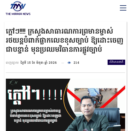
ក្ដៅៗ!!!! ក្រសួងសាធារណការព្រមានម្ចាស់
រថយន្តបំពាក់ផ្លាកលេខខុសច្បាប់ ឱ្យដោះចេញ
ជាបន្ទាន់ មុនប្រឈមវិធានការផ្លូវច្បាប់
ព័ត៌មានជាតិ
ចេញផ្សាយ
ថ្ងៃទី 15 ខែ មិថុនា ឆ្នាំ 2026
214