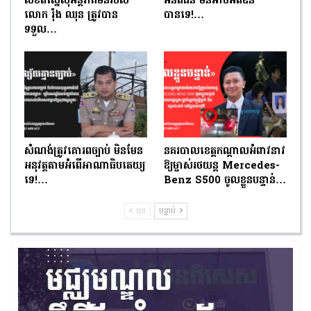
លិខិតស្នើសុំអន្តរាគមន៍របស់
អនីតិជន មិនអាចអត់ឱន
លោក រ៉ុង ឈុន ត្រូវបាន
បានទេ!…
ទទួល…
សំណង់ត្រូវគោរពច្បាប់ មិនមែន
នគរបាលខេត្តកណ្តាលអំពាវនាវ
អនុវត្តតាមអំពើអាណាធិបតេយ្យ
ឱ្យម្ចាស់រថយន្ត Mercedes-
ទេ!…
Benz S500 ចូលខ្លួនបន្ទាន់…
មុន
បន្ទាប់