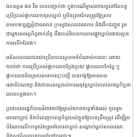
ឯកឧត្ដម ផន រឹម បានបញ្ជាក់ថា ក្នុងករណីម្ចាស់រថយន្តនៅតែបន្ត
ប្រើប្រាស់ផ្លាកលេខខុសច្បាប់ ឬមិនព្រមកែតម្រូវឱ្យស្រប
តាមបទប្បញ្ញត្តិជាធរមាន ក្រសួងសាធារណការ និងដឹកជញ្ជូន រួម
ជាមួយសមត្ថកិច្ចពាក់ព័ន្ធ នឹងចាត់វិធានការតាមផ្លូវច្បាប់ដោយគ្មាន
ការលើកលែង។
មតិសាធារណជនជាច្រើនបានស្វាគមន៍ចំណាត់ការនេះ ដោយ
យល់ថា ការប្រើប្រាស់ផ្លាកលេខក្លែងក្លាយ ផ្លាកលេខកែច្នៃ ឬ
ផ្លាកលេខមិនស្របតាមការចុះបញ្ជី បានបង្កឱ្យមានភាព
អនាធិបតេយ្យ និងជាឧបសគ្គដល់ការអនុវត្តច្បាប់របស់សមត្ថកិច្ចនា
ពេលកន្លងមក។
ប្រជាពលរដ្ឋក៏បានអំពាវនាវឱ្យម្ចាស់យានយន្តទាំងអស់ ចូលរួម
គោរពច្បាប់ និងបំពេញកាតព្វកិច្ចរបស់ខ្លួនឱ្យបានត្រឹមត្រូវ ដើម្បីរួម
ចំណែកលើកកម្ពស់វប្បធម៌គោរពច្បាប់ សណ្ដាប់ធ្នាប់សាធារណៈ
និងសុវត្ថិភាពចរាចរណ៍នៅកម្ពុជា៕