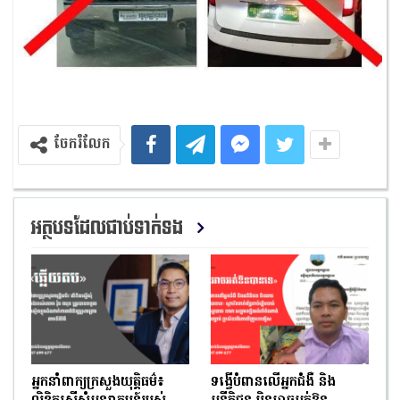
ចែករំលែក
អត្ថបទដែលជាប់ទាក់ទង
អ្នកនាំពាក្យក្រសួងយុត្តិធម៌៖
ទង្វើបំពានលើអ្នកជំងឺ និង