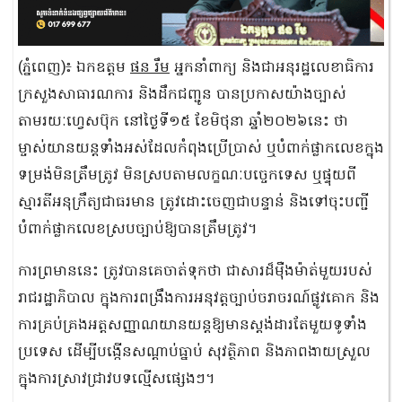
(ភ្នំពេញ)៖ ឯកឧត្ដម
ផន រឹម
អ្នកនាំពាក្យ និងជាអនុរដ្ឋលេខាធិការ
ក្រសួងសាធារណការ និងដឹកជញ្ជូន បានប្រកាសយ៉ាងច្បាស់
តាមរយៈហ្វេសប៊ុក នៅថ្ងៃទី១៥ ខែមិថុនា ឆ្នាំ២០២៦នេះ ថា
ម្ចាស់យានយន្តទាំងអស់ដែលកំពុងប្រើប្រាស់ ឬបំពាក់ផ្លាកលេខក្នុង
ទម្រង់មិនត្រឹមត្រូវ មិនស្របតាមលក្ខណៈបច្ចេកទេស ឬផ្ទុយពី
ស្មារតីអនុក្រឹត្យជាធរមាន ត្រូវដោះចេញជាបន្ទាន់ និងទៅចុះបញ្ជី
បំពាក់ផ្លាកលេខស្របច្បាប់ឱ្យបានត្រឹមត្រូវ។
ការព្រមាននេះ ត្រូវបានគេចាត់ទុកថា ជាសារដ៏ម៉ឺងម៉ាត់មួយរបស់
រាជរដ្ឋាភិបាល ក្នុងការពង្រឹងការអនុវត្តច្បាប់ចរាចរណ៍ផ្លូវគោក និង
ការគ្រប់គ្រងអត្តសញ្ញាណយានយន្តឱ្យមានស្តង់ដារតែមួយទូទាំង
ប្រទេស ដើម្បីបង្កើនសណ្ដាប់ធ្នាប់ សុវត្ថិភាព និងភាពងាយស្រួល
ក្នុងការស្រាវជ្រាវបទល្មើសផ្សេងៗ។