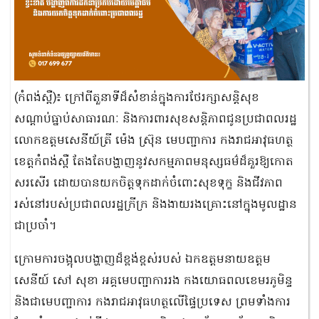
(កំពង់ស្ពឺ)៖ ក្រៅពីតួនាទីដ៏សំខាន់ក្នុងការថែរក្សាសន្តិសុខ
សណ្តាប់ធ្នាប់សាធារណៈ និងការពារសុខសន្តិភាពជូនប្រជាពលរដ្ឋ
លោកឧត្តមសេនីយ៍ត្រី ម៉េង ស្រ៊ុន មេបញ្ជាការ កងរាជអាវុធហត្ថ
ខេត្តកំពង់ស្ពឺ តែងតែបង្ហាញនូវសកម្មភាពមនុស្សធម៌ដ៏គួរឱ្យកោត
សរសើរ ដោយបានយកចិត្តទុកដាក់ចំពោះសុខទុក្ខ និងជីវភាព
រស់នៅរបស់ប្រជាពលរដ្ឋក្រីក្រ និងងាយរងគ្រោះនៅក្នុងមូលដ្ឋាន
ជាប្រចាំ។
ក្រោមការចង្អុលបង្ហាញដ៏ខ្ពង់ខ្ពស់របស់ ឯកឧត្តមនាយឧត្តម
សេនីយ៍ សៅ សុខា អគ្គមេបញ្ជាការរង កងយោធពលខេមរភូមិន្ទ
និងជាមេបញ្ជាការ កងរាជអាវុធហត្ថលើផ្ទៃប្រទេស ព្រមទាំងការ