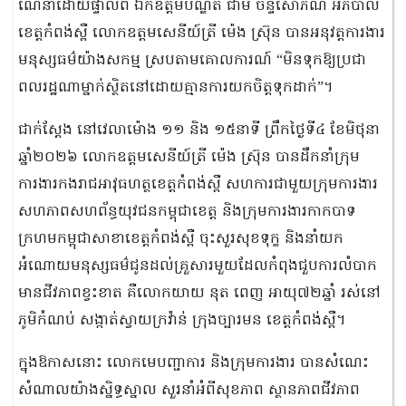
ណែនាំដោយផ្ទាល់ពី ឯកឧត្តមបណ្ឌិត ជាម ច័ន្ទសោភ័ណ អភិបាល
ខេត្តកំពង់ស្ពឺ លោកឧត្តមសេនីយ៍ត្រី ម៉េង ស្រ៊ុន បានអនុវត្តការងារ
មនុស្សធម៌យ៉ាងសកម្ម ស្របតាមគោលការណ៍ “មិនទុកឱ្យប្រជា
ពលរដ្ឋណាម្នាក់ស្ថិតនៅដោយគ្មានការយកចិត្តទុកដាក់”។
ជាក់ស្តែង នៅវេលាម៉ោង ១១ និង ១៥នាទី ព្រឹកថ្ងៃទី៤ ខែមិថុនា
ឆ្នាំ២០២៦ លោកឧត្តមសេនីយ៍ត្រី ម៉េង ស្រ៊ុន បានដឹកនាំក្រុម
ការងារកងរាជអាវុធហត្ថខេត្តកំពង់ស្ពឺ សហការជាមួយក្រុមការងារ
សហភាពសហព័ន្ធយុវជនកម្ពុជាខេត្ត និងក្រុមការងារកាកបាទ
ក្រហមកម្ពុជាសាខាខេត្តកំពង់ស្ពឺ ចុះសួរសុខទុក្ខ និងនាំយក
អំណោយមនុស្សធម៌ជូនដល់គ្រួសារមួយដែលកំពុងជួបការលំបាក
មានជីវភាពខ្វះខាត គឺលោកយាយ នុត ពេញ អាយុ៧២ឆ្នាំ រស់នៅ
ភូមិកំណប់ សង្កាត់ស្វាយក្រវ៉ាន់ ក្រុងច្បារមន ខេត្តកំពង់ស្ពឺ។
ក្នុងឱកាសនោះ លោកមេបញ្ជាការ និងក្រុមការងារ បានសំណេះ
សំណាលយ៉ាងស្និទ្ធស្នាល សួរនាំអំពីសុខភាព ស្ថានភាពជីវភាព