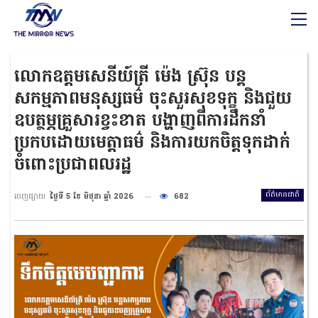
លោកឧត្តមសេនីយ៍ត្រី ម៉េង ស្រ៊ុន បន្ត
សកម្មភាពមនុស្សធម៌ ចុះសួរសុខទុក្ខ និងជួយ
ឧបត្ថម្ភគ្រួសារខ្វះខាត បង្ហាញពីការដឹកនាំ
ប្រកបដោយមេត្តាធម៌ និងការយកចិត្តទុកដាក់
ចំពោះប្រជាពលរដ្ឋ
ព័ត៌មានជាតិ
ចេញផ្សាយ
ថ្ងៃទី 5 ខែ មិថុនា ឆ្នាំ 2026
682