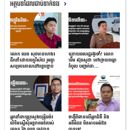
អត្ថបទដែលជាប់ទាក់ទង
លោក ឈន សុខមានហេង៖
ក្រោយពលរដ្ឋរអ៊ូរទាំ! លោក
ដឹកនាំដោយចក្ខុវិស័យ រួមគ្នា
ឃឹម ស៊ុនសូដា ចៅហ្វាយខណ្ឌ
សម្រេចគោលដៅបន្តបន្ទាប់
កំបូល បញ្ជាក់ថា…
អ្នកនាំពាក្យក្រសួងយុត្តិធម៌៖
ទង្វើបំពានលើអ្នកជំងឺ និង
លិខិតស្នើសុំអន្តរាគមន៍របស់
អនីតិជន មិនអាចអត់ឱន
លោក រ៉ុង ឈុន ត្រូវបាន
បានទេ!…