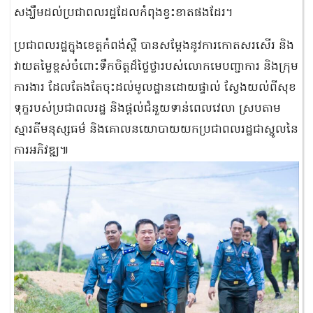
សង្ឃឹមដល់ប្រជាពលរដ្ឋដែលកំពុងខ្វះខាតផងដែរ។
ប្រជាពលរដ្ឋក្នុងខេត្តកំពង់ស្ពឺ បានសម្តែងនូវការកោតសរសើរ និង
វាយតម្លៃខ្ពស់ចំពោះទឹកចិត្តដ៏ថ្លៃថ្លារបស់លោកមេបញ្ជាការ និងក្រុម
ការងារ ដែលតែងតែចុះដល់មូលដ្ឋានដោយផ្ទាល់ ស្វែងយល់ពីសុខ
ទុក្ខរបស់ប្រជាពលរដ្ឋ និងផ្តល់ជំនួយទាន់ពេលវេលា ស្របតាម
ស្មារតីមនុស្សធម៌ និងគោលនយោបាយយកប្រជាពលរដ្ឋជាស្នូលនៃ
ការអភិវឌ្ឍ៕