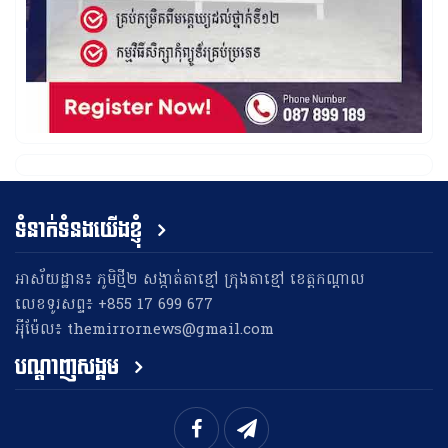
ទំនាក់ទំនងយើងខ្ញុំ
អាស័យដ្ឋាន៖ ភូមិថ្មី២ សង្កាត់តាខ្មៅ ក្រុងតាខ្មៅ ខេត្តកណ្តាល
លេខទូរសព្ទ៖ +855 17 699 677
អុីម៉ែល៖ themirrornews@gmail.com
បណ្តាញសង្គម