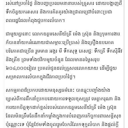
រស់នៅប្រចាំថ្ងៃ និងបញ្ហាប្រឈមនានារបស់គ្រួសារ ដោយបង្ហាញពី
ទឹកចិត្តយកអាសារ និងការគិតគូរយ៉ាងជ្រាលជ្រៅចំពោះប្រជា
ពលរដ្ឋដែលកំពុងជួបការលំបាក។
ជាមួយគ្នានោះ លោកឧត្តមសេនីយ៍ត្រី ម៉េង ស្រ៊ុន និងក្រុមការងារ
ក៏បាននាំយកអំណោយជាសម្ភារៈប្រើប្រាស់ និងគ្រឿងឧបភោគ
បរិភោគជាច្រើន រួមមាន អង្ករ មី ទឹកសុទ្ធ ភេសជ្ជៈ ទឹកត្រី ទឹកស៊ីអ៊ីវ
និងត្រីខ ព្រមទាំងថវិកាមួយចំនួន ដែលមានតម្លៃសរុប
៦០៤,០០០រៀល ប្រគល់ជូនដល់គ្រួសារលោកយាយ ដើម្បីជួយ
សម្រាលការលំបាកក្នុងជីវភាពប្រចាំថ្ងៃ។
សកម្មភាពដ៏ប្រកបដោយមនុស្សធម៌នេះ បានឆ្លុះបញ្ចាំងយ៉ាង
ច្បាស់ពីការដឹកនាំប្រកបដោយការទទួលខុសត្រូវ មេត្តាករុណា និង
ការយកចិត្តទុកដាក់ខ្ពស់របស់លោកឧត្តមសេនីយ៍ត្រី ម៉េង ស្រ៊ុន
ដែលមិនត្រឹមតែដឹកនាំកម្លាំងក្នុងការបំពេញភារកិច្ចការពារសន្តិសុខ
ប៉ុណ្ណោះទេ ប៉ុន្តែថែមទាំងចូលរួមចែករំលែកទុក្ខលំបាក និងផ្តល់ក្តី