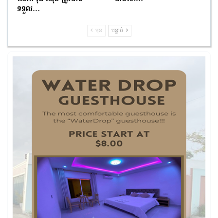
ទទួល…
មុន
បន្ទាប់