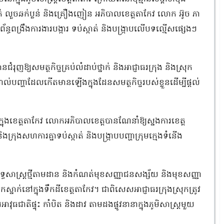
់ លួចឆក់ប្លន់ និងគ្រឿងញៀន អភិបាលខេត្តតាកែវ លោក អ៊ូច ភា
័ន្ធពង្រឹងការងារបង្ការ ទប់ស្កាត់ និងបង្រ្កាបលើបទល្មើសផ្សេងៗ
ំរុញឱ្យសមត្ថកិច្ចគ្រប់លំដាប់ថ្នាក់ និងអាជ្ញាធរក្រុង និងស្រុក
ាល់បញ្ហាដែលកើតមានឡើងក្នុងដែនសមត្ថកិច្ចរបស់ខ្លួនដើម្បីផ្តល់
ុងខេត្តតាកែវ លោកអភិបាលខេត្តបានណែនាំឱ្យស្នងការខេត្ត
្រុងសហការគ្នាទប់ស្កាត់ និងបង្រ្កាបបញ្ហាក្រុមក្មេងទំនើង
ធសាស្ត្រថ្មីតាមដាន និងកំណត់មុខសញ្ញាជនសង្ស័យ និងមុខសញ្ញា
នាក់នៅក្នុងទឹកដីខេត្តតាកែវ។ ជាពិសេសអាជ្ញាធរក្រុងស្រុកត្រូវ
ាវុធជាតិផ្ទុះ កាំបិត និងដាវ តាមដងផ្លូវនានាក្នុងភូមិសាស្ត្រមួយ