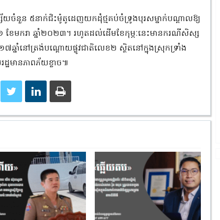
យចំនួន ៥នាក់ជិះម៉ូតូដេញយកដុំថ្មគប់ចំទ្រូងបុរសម្នាក់បណ្តាលឱ្យ
ទី២១ ខែមករា ឆ្នាំ២០២៣។ រហូតដល់ដើមខែកុម្ភៈនេះមានករណីសិស្ស
្នាំនៅត្រង់បណ្ដោយផ្លូវជាតិលេខ២ ស្ថិតនៅក្នុងស្រុកទ្រាំង
លរដ្ឋមានភាពភ័យខ្លាច៕