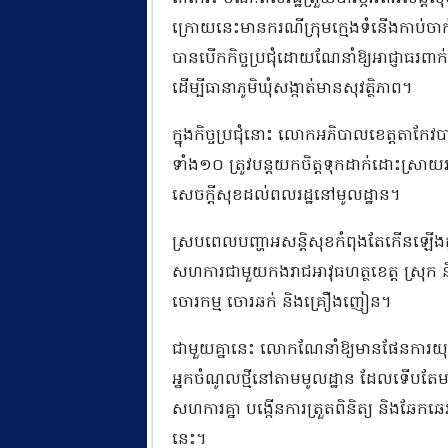
ក្រោយនេះមានករណីក្រុមក្មេងទំនើងកាប់ចាក
បានបើកកិច្ចប្រជុំដោយណែនាំឱ្យអាជ្ញាធរពាក់ព
ដើម្បីធានាភូមិឃុំសង្កាត់មានសុវត្ថិភាព។
ក្នុងកិច្ចប្រជុំនោះ លោកអភិបាលខេត្តតាកែវបានជ
ទាំង១០ ត្រូវបន្តយកចិត្តទុកដាក់ដោះស្រាយរ
សេចក្តីសុខដល់ពលរដ្ឋនៅមូលដ្ឋាន។
ស្របពេលបញ្ហាអសន្តិសុខកំពុងតែកើនឡើងក្ន
សហការជាមួយកងរាជអាវុធហត្ថខេត្ត ស្រុក និងក
ចោរកម្ម ចោរឆក់ និងគ្រឿងញៀន។
ជាមួយគ្នានេះ លោកណែនាំឱ្យមានផែនការយុទ្
អ្នកចំណូលថ្មីនៅតាមមូលដ្ឋាន ដែលទើបតែមកស្
សហការគ្នា បង្កើនការត្រួតពិនិត្យ និងឆែកឆេរអ
នេះ។