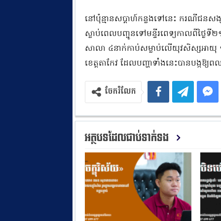
នៅប៉ុន្មានសប្តាហ៍កន្លងទៅនេះ ករណីជនសង្ស័
ស្លាប់ពេលបញ្ជូនទៅមន្ទីរពេទ្យកាលពីថ្ងៃ
សាលា ៤នាក់កាប់សម្លាប់លើយុវសិស្សអាយុ ១៧ឆ
ខេត្តតាកែវ ដែលបញ្ហាទាំងនេះបានបង្កឱ្យព
ចែករំលែក
អត្ថបទដែលជាប់ទាក់ទង