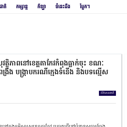
រជាតិ
កម្សាន្ត
កីឡា
ចំនេះដឹង
ប្លែកៗ
ថិភាពនៅខេត្តតាកែវកំពុងធ្លាក់ចុះ ខណៈ
ពង្រឹង បង្រ្កាបករណីក្មេងទំនើង និងបទល្មើស
ព័ត៌មានជាតិ
នៅក្នុងភូមិសាស្ត្រខេត្តតាកែវ ក្រោយពីនៅប៉ុន្មានសប្តាហ៍ចុង