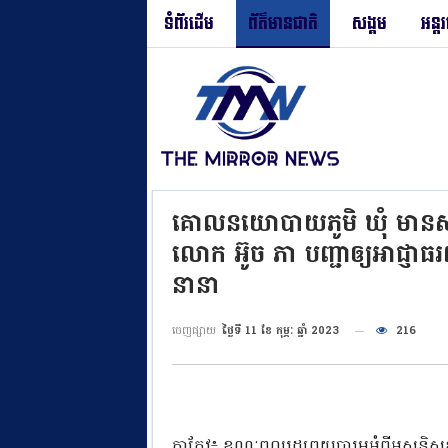
ទំព័រដើម
ព័ត៌មានជាតិ
សង្គម
អន្ត
គោលនយោបាយភូមិ ឃុំ មានសុវត្
លោក អ៊ូច ភា បញ្ជាឲ្យអាជ្ញាធរ
នានា
ចេញផ្សាយ
ថ្ងៃទី 11 ខែ កុម្ភៈ ឆ្នាំ 2023
216
តាកែវ៖ ខណៈពលរដ្ឋព្រួយបារម្ភអំពីអសន្តិសុខ