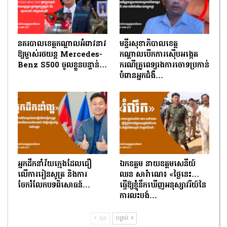
នគរបាលខេត្តកណ្តាលអំពាវនាវ
មន្ទីរសុខាភិបាលខេត្ត
ឱ្យម្ចាស់រថយន្ត Mercedes-
កណ្ដាលបើកការស៊ើបអង្កេត
Benz S500 ចូលខ្លួនបន្ទាន់…
ករណីគ្រូពេទ្យរងការចោទប្រកាន់
បំពានអ្នកជំងឺ…
អ្នកដឹកនាំវ័យក្មេងដែលជឿ
ឯកឧត្តម នាយឧត្តមសេនីយ៍
លើការរៀនសូត្រ និងការ
ឈន សារ៉ាណេ៖ «ថ្ងៃនេះ…
ចែករំលែកបទពិសោធន៍…
ធ្វើឱ្យខ្ញុំនឹកឃើញអនុស្សាវរីយ៍នៃ
ការលះបង់…
មុន
បន្ទាប់