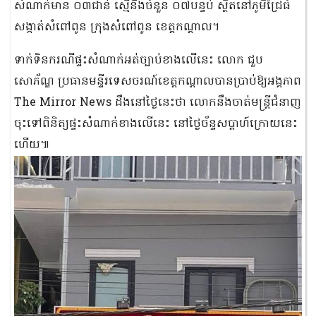
សំណាក់មាន ០៣ជាន់ ស្មើនឹងចំនួន ០៧បន្ទប់ ស្ថិតនៅភូមិជ្រៃធំ
សង្កាត់សំពៅពូន ក្រុងសំពៅពូន ខេត្តកណ្ដាល។
ទាក់ទិនករណីផ្ទះសំណាក់អត់ច្បាប់ខាងលើនេះ លោក ជួប
សោភ័ណ្ឌ ប្រធានមន្ទីរទេសចរណ៍ខេត្តកណ្ដាលបានប្រាប់ឱ្យអង្គភាព​
The Mirror News ដឹងនៅថ្ងៃនេះថា លោកនឹងចាត់មន្ត្រីជំនាញ
ចុះទៅពិនិត្យផ្ទះសំណាក់ខាងលើនេះ នៅថ្ងៃច័ន្ទសប្ដាហ៍ក្រោយនេះ
ហើយ៕