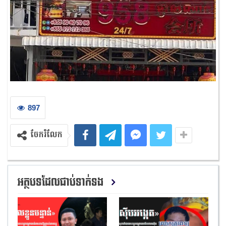
897
ចែករំលែក
អត្ថបទដែលជាប់ទាក់ទង