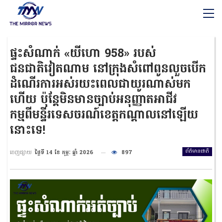
ផ្ទះសំណាក់ «យីហោ 958» របស់
ជនជាតិវៀតណាម នៅក្រុងសំពៅពូនលួចបើក
ដំណើរការអស់រយះពេលជាយូរណាស់មក
ហើយ ប៉ុន្តែមិនមានច្បាប់អនុញ្ញាតអាជីវ
កម្មពីមន្ទីរទេសចរណ៍ខេត្តកណ្ដាលនៅឡើយ
នោះទេ!
ព័ត៌មានជាតិ
ចេញផ្សាយ
ថ្ងៃទី 14 ខែ កុម្ភៈ ឆ្នាំ 2026
897