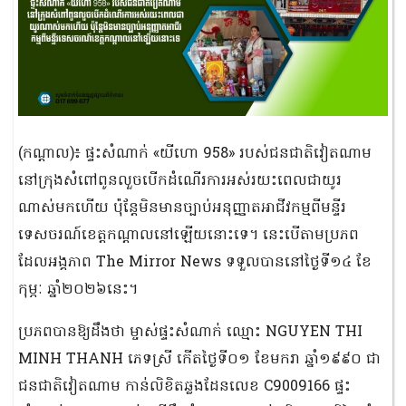
(កណ្ដាល)៖ ផ្ទះសំណាក់ «យីហោ 958» របស់ជនជាតិវៀតណាម
នៅក្រុងសំពៅពូនលួចបើកដំណើរការអស់រយះពេលជាយូរ
ណាស់មកហើយ ប៉ុន្តែមិនមានច្បាប់អនុញ្ញាតអាជីវកម្មពីមន្ទីរ
ទេសចរណ៍ខេត្តកណ្ដាលនៅឡើយនោះទេ។ នេះបើតាមប្រភព
ដែលអង្គភាព The Mirror News ទទួលបាននៅថ្ងៃទី១៤ ខែ
កុម្ភៈ ឆ្នាំ២០២៦នេះ។
ប្រភពបានឱ្យដឹងថា ម្ចាស់ផ្ទះសំណាក់ ឈ្មោះ NGUYEN THI
MINH THANH ភេទស្រី កើតថ្ងៃទី០១ ខែមករា ឆ្នាំ១៩៩០ ជា
ជនជាតិវៀតណាម កាន់លិខិតឆ្លងដែនលេខ C9009166 ផ្ទះ