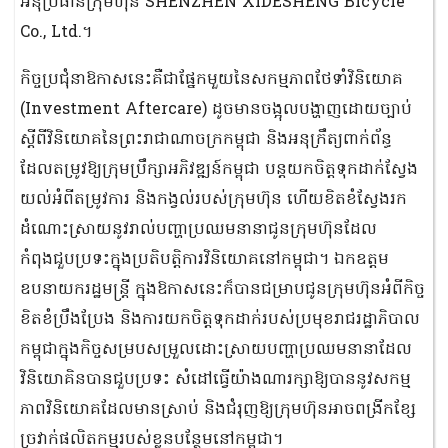
អនុប្រធានក្រុមហ៊ុន SHENZHEN XIDESHENG Bicycle
Co., Ltd.។
កិច្ចប្រជុំនាឱកាសនេះគឺជាផ្នែកមួយនៃសកម្មភាពថែទាំវិនិយោគ
(Investment Aftercare) ដូចមានចង្អុលបង្ហាញដោយច្បាប់
ស្តីពីវិនិយោគនៃព្រះរាជាណាចក្រកម្ពុជា និងអនុក្រឹត្យពាក់ព័ន្ធ
ដែលតម្រូវឱ្យក្រុមប្រឹក្សាអភិវឌ្ឍន៍កម្ពុជា បន្តយកចិត្តទុកដាក់ស្វែង
យល់អំពីតម្រូវការ និងកង្វល់របស់ក្រុមហ៊ុន ហើយខិតខំស្វែងរក
ដំណោះស្រាយនូវរាល់បញ្ហាប្រឈមនានាជូនក្រុមហ៊ុនដែល
កំពុងជួបប្រទះក្នុងប្រតិបត្តិការវិនិយោគនៅកម្ពុជា។ ឯកឧត្តម
ឧបនាយករដ្ឋមន្ត្រី ក្នុងឱកាសនេះក៏បានជម្រាបជូនក្រុមហ៊ុនអំពីកិច្ច
ខិតខំប្រឹងប្រែង និងការយកចិត្តទុកដាក់របស់ប្រមុខរាជរដ្ឋាភិបាល
កម្ពុជាក្នុងកិច្ចសម្របសម្រួលដោះស្រាយបញ្ហាប្រឈមនានាដែល
វិនិយោគិនបានជួបប្រទះ សំដៅធ្វើយ៉ាងណារក្សាឱ្យបាននូវសកម្ម
ភាពវិនិយោគដែលមានស្រាប់ និងជំរុញឱ្យក្រុមហ៊ុនអាចពង្រីកខ្សែ
ច្រវាក់ផលិតកម្មរបស់ខ្លួនបន្ថែមនៅកម្ពុជា។