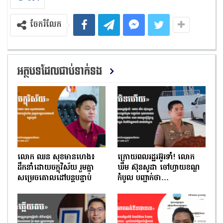
ចែករំលែក
អត្ថបទដែលជាប់ទាក់ទង
លោក ឈន សុខមានហេង៖
ក្រោយពលរដ្ឋរអ៊ូរទាំ! លោក
ដឹកនាំដោយចក្ខុវិស័យ រួមគ្នា
ឃឹម ស៊ុនសូដា ចៅហ្វាយខណ្ឌ
សម្រេចគោលដៅបន្តបន្ទាប់
កំបូល បញ្ជាក់ថា…