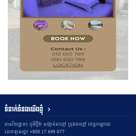
ទំនាក់ទំនងយើងខ្ញុំ
អាស័យដ្ឋាន៖ ភូមិថ្មី២ សង្កាត់តាខ្មៅ ក្រុងតាខ្មៅ ខេត្តកណ្តាល
លេខទូរសព្ទ៖ +855 17 699 677