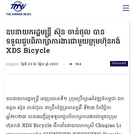
ឧបនាយករដ្ឋមន្ត្រី ស៊ុន ចាន់ថុល បាន
ទទួលជួបពិភាក្សាការងារជាមួយក្រុមហ៊ុនកង់
XDS Bicycle
ព័ត៌មានជាតិ
ចេញផ្សាយ
ថ្ងៃទី 23 ខែ វិច្ឆិកា ឆ្នាំ 2023
904
ឧបនាយករដ្ឋមន្ត្រី អនុប្រធានទី១ ក្រុមប្រឹក្សាអភិវឌ្ឍន៍កម្ពុជា ឯក
ឧត្តម ស៊ុន ចាន់ថុល នាព្រឹកថ្ងៃព្រហស្បតិ៍ ទី២៣ ខែវិច្ឆិកា
ឆ្នាំ២០២៣ បានអញ្ជើញទទួលជួបពិភាក្សាការងារជាមួយក្រុម
ហ៊ុនកង់ XDS Bicycle ដឹកនាំដោយលោកស្រី Chuqiao Li