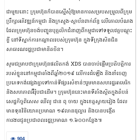
ជាមួយនោះ ក្រុមហ៊ុនក៏បានស្នើសុំឱ្យមានការសម្របសម្រួលពីក្រុម
ប្រឹក្សាអភិវឌ្ឍន៍កម្ពុជា និងក្រសួង-ស្ថាប័នពាក់ព័ន្ធ លើគោលបំណង
ដែលក្រុមហ៊ុនចង់បញ្ជូនបុគ្គលិកជំនាញពីកម្ពុជាទៅទទួលវគ្គបណ្ដុះ
ខ្លី នៅទីស្នាក់ការកណ្តាលរបស់ក្រុមហ៊ុន ក្នុងទីក្រុងសិនជិន
សាធារណរដ្ឋប្រជាមានិតចិន។
សូមជម្រាបថាក្រុមហ៊ុនផលិតកង់ XDS បានចាប់ផ្ដើមប្រតិបត្តិការ
របស់ខ្លួននៅកម្ពុជាតាំងពីឆ្នាំ២០១៩ លើការដំឡើង និងនាំចេញ
ប្រភេទកង់ផ្សេងគ្នាទៅកាន់ទីផ្សារសំខាន់ៗរួមមានសហរដ្ឋអាមេរិក
និងសហភាពអ៊ឺរ៉ុបជាដើម។ ក្រុមហ៊ុននេះមានទីតាំងស្ថិតក្នុងតំបន់
សេដ្ឋកិច្ចពិសេស ឈីលូ ជាន ពុ ចាយ ក្នុងខេត្តស្វាយរៀង ដែល
មានទុនវិនិយោគប្រមាណ ១៩លានដុល្លារ និងបានបង្កើត
ការងារជូនប្រជាពលរដ្ឋប្រមាណ ១.៦០០កន្លែង៕
904