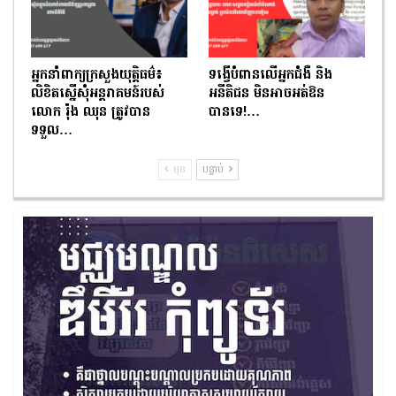
អ្នកនាំពាក្យក្រសួងយុត្តិធម៌៖
ទង្វើបំពានលើអ្នកជំងឺ និង
លិខិតស្នើសុំអន្តរាគមន៍របស់
អនីតិជន មិនអាចអត់ឱន
លោក រ៉ុង ឈុន ត្រូវបាន
បានទេ!…
ទទួល…
មុន
បន្ទាប់