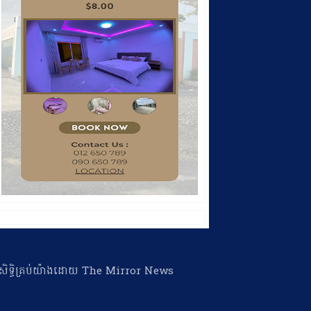
ា​សិទ្ធិ​គ្រប់​យ៉ាង​ដោយ​ The Mirror News