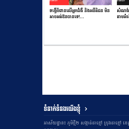
ទង្វើបំពានលើអ្នកជំងឺ និងអនីតិជន មិន
សំណង់ត
អាចអត់ឱនបានទេ!…
តាមអំ
ទំនាក់ទំនងយើងខ្ញុំ
អាស័យដ្ឋាន៖ ភូមិថ្មី២ សង្កាត់តាខ្មៅ ក្រុងតាខ្មៅ ខេត្