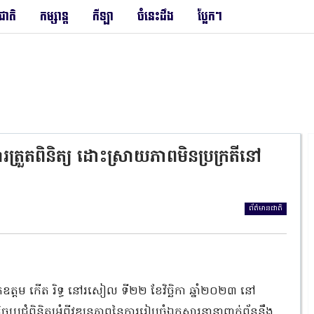
រជាតិ
កម្សាន្ត
កីឡា
ចំនេះដឹង
ប្លែកៗ
ការត្រួតពិនិត្យ ដោះស្រាយភាពមិនប្រក្រតីនៅ
ព័ត៌មានជាតិ
ម៌ ឯកឧត្តម កើត រិទ្ធ នៅរសៀល ទី២២ ខែវិច្ឆិកា ឆ្នាំ២០២៣ នៅ
ំកិច្ចប្រជុំពិនិត្យអំពីវឌ្ឍនភាពនៃការរៀបចំឯកសារនានាពាក់ព័ន្ធនឹង