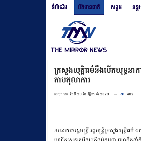
ទំព័រដើម
ព័ត៌មានជាតិ
សង្គម
អន្ត
ក្រសួងយុត្តិធម៌នឹងបើកយុទ្ធនា
តាមតុលាការ
ចេញផ្សាយ
ថ្ងៃទី 23 ខែ វិច្ឆិកា ឆ្នាំ 2023
482
ឧបនាយករដ្ឋមន្ត្រី រដ្ឋមន្ត្រីក្រសួងយុត្តិធ
បណ្ឌិត្យសភាភូមិន្ទយុត្តិធម៌កម្ពុជា បានដឹកនា