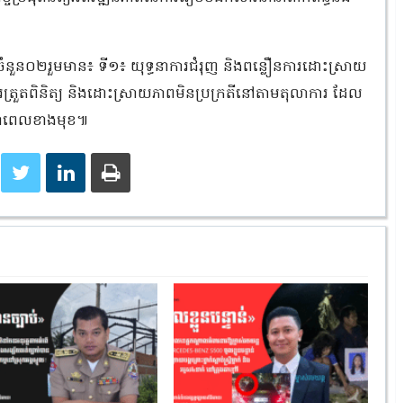
ៗចំនួន០២រួមមាន៖ ទី១៖ យុទ្ធនាការជំរុញ និងពន្លឿនការដោះស្រាយ
ារត្រួតពិនិត្យ និងដោះស្រាយភាពមិនប្រក្រតីនៅតាមតុលាការ ដែល
ញនាពេលខាងមុខ៕