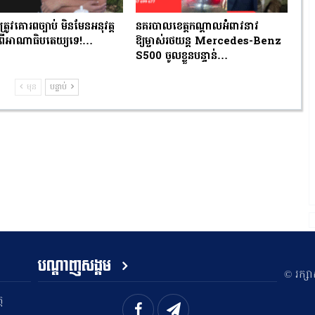
្រូវគោរពច្បាប់ មិនមែនអនុវត្ត
នគរបាលខេត្តកណ្តាលអំពាវនាវ
ពើអាណាធិបតេយ្យទេ!…
ឱ្យម្ចាស់រថយន្ត Mercedes-Benz
S500 ចូលខ្លួនបន្ទាន់…
មុន
បន្ទាប់
បណ្តាញសង្គម
​© រក្ស
ត