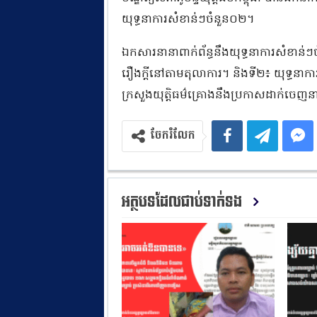
យុទ្ធនាការសំខាន់ៗចំនួន០២។
ឯកសារនានាពាក់ព័ន្ធនឹងយុទ្ធនាការសំខាន់
រឿងក្តីនៅតាមតុលាការ។ និងទី២៖ យុទ្ធនាក
ក្រសួងយុត្តិធម៌គ្រោងនឹងប្រកាសដាក់ចេ
ចែករំលែក
អត្ថបទដែលជាប់ទាក់ទង