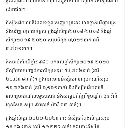
ភ្នំពេញជាង៧ពាន់នាក់ បន្ទាប់ពីពួកគេបានបញ្ចប់ការសិក្សាដោយ
ជោគជ័យ។
និស្សិតជ័យលាភីដែលទទួលសញ្ញាបត្រនេះ មានថ្នាក់បរិញ្ញាបត្រ
និងបរិញ្ញាបត្រជាន់ខ្ពស់ ក្នុងឆ្នាំសិក្សា២០១៨-២០១៩ និងឆ្នាំ
សិក្សា២០១៩-២០២០ សរុបចំនួន ៧,០២១នាក់ នារី
៣,៧០១នាក់។
គិតចាប់តាំងពីឆ្នាំ១៩៨០ មកទល់ឆ្នាំសិក្សា២០១៩-២០២០
និស្សិតបាន​បញ្ចប់ការសិក្សាសរុប ៥៤,៧០៦នាក់ (នារី
២០,៧៣៨នាក់)។ ក្នុងនោះមាននិស្សិត​អាហារូបករណ៍​សរុប
១៩,៧៨៦នាក់ (នារី ៦,១៦១នាក់) និងនិស្សិតជ័យលាភី
អាហារូបករណ៍សម្តេចតេជោ និងសម្តេចកិត្តិព្រឹទ្ធបណ្ឌិត ប៊ុន រ៉ានី
ហ៊ុនសែន សរុប ៩៧នាក់ (នារី ៦៣ នាក់)។
ក្នុងឆ្នាំសិក្សា ២០២២-២០២៣នេះ និសិ្សតកំពុងសិក្សាសរុប
១៩,៨៦៤នាក់ (នារី ១១,២២៥ នាក់) ក្នុងនោះនិស្សិត