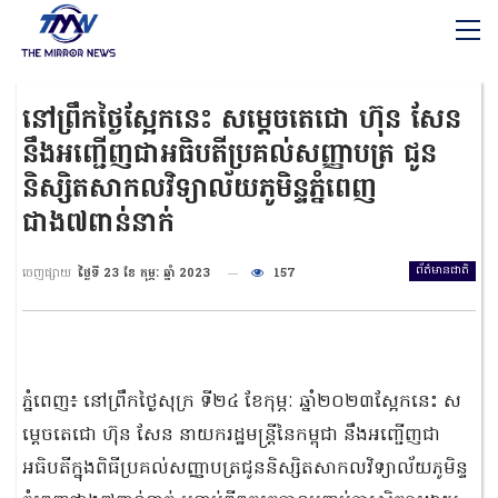
នៅព្រឹកថ្ងៃស្អែកនេះ សម្តេចតេជោ ហ៊ុន សែន
នឹងអញ្ជើញជាអធិបតីប្រគល់សញ្ញាបត្រ ជូន
និស្សិតសាកលវិទ្យាល័យ​ភូមិន្ទភ្នំពេញ
ជាង៧ពាន់នាក់
ព័ត៌មានជាតិ
ចេញផ្សាយ
ថ្ងៃទី 23 ខែ កុម្ភៈ ឆ្នាំ 2023
157
ភ្នំពេញ៖ នៅព្រឹកថ្ងៃសុក្រ ទី២៤ ខែកុម្ភៈ ឆ្នាំ២០២៣ស្អែកនេះ ស
ម្តេចតេជោ ហ៊ុន សែន នាយករដ្ឋមន្ត្រីនៃកម្ពុជា នឹងអញ្ជើញជា
អធិបតីក្នុងពិធីប្រគល់សញ្ញាបត្រជូននិស្សិត​សាកលវិទ្យាល័យ​ភូមិន្ទ