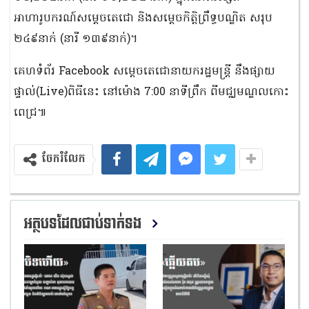
អាហារូបករណ៍សម្តេចតេជោ និងសម្តេចកិត្តិព្រឹទ្ធបណ្ឌិត សរុប
២៤៩នាក់ (នារី ១៣៩នាក់)។
គេហទំព័រ Facebook សម្ដេចតេជោនាយករដ្ឋមន្ត្រី នឹងផ្សាយ
ផ្ទាល់(Live)ពិធីនេះ នៅម៉ោង 7:00 នាទីព្រឹក ពីមជ្ឈមណ្ឌលកោះ
ពេជ្រ៕
ចែករំលែក
អត្ថបទដែលជាប់ទាក់ទង