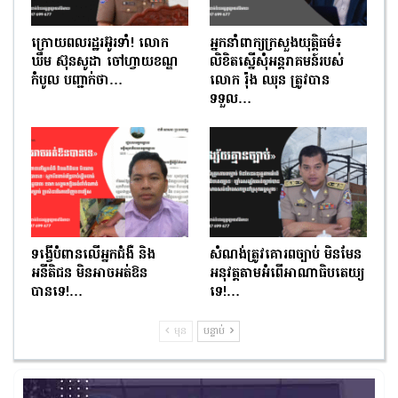
ក្រោយពលរដ្ឋរអ៊ូរទាំ! លោក
អ្នកនាំពាក្យក្រសួងយុត្តិធម៌៖
ឃឹម ស៊ុនសូដា ចៅហ្វាយខណ្ឌ
លិខិតស្នើសុំអន្តរាគមន៍របស់
កំបូល បញ្ជាក់ថា…
លោក រ៉ុង ឈុន ត្រូវបាន
ទទួល…
ទង្វើបំពានលើអ្នកជំងឺ និង
សំណង់ត្រូវគោរពច្បាប់ មិនមែន
អនីតិជន មិនអាចអត់ឱន
អនុវត្តតាមអំពើអាណាធិបតេយ្យ
បានទេ!…
ទេ!…
មុន
បន្ទាប់