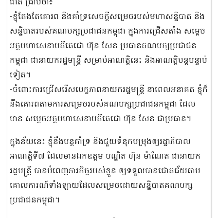
ជាតិ ជ្រាបថា៖
-ខ្ញុំតែងតែគោរព និងគាំទ្រសេចក្តីសម្រេចរបស់មហាសន្និបាត និង
សន្និបាតរបស់គណបក្សប្រជាជនកម្ពុជា ក្នុងការជ្រើសតាំង សម្តេច
អគ្គមហាសេនាបតីតេជោ ហ៊ុន សែន ប្រធានគណបក្សប្រជាជន
កម្ពុជា ជានាយករដ្ឋមន្រ្តី សម្រាប់អាណត្តិនេះ និងអាណត្តិបន្តបន្ទាប់
ទៀត។
-ចំពោះការជ្រើសរើសបេក្ខភាពនាយករដ្ឋមន្រ្តី នាពេលអនាគត ខ្ញុំក៏
នឹងគោរពតាមការសម្រេចរបស់គណបក្សប្រជាជនកម្ពុជា ដែល
មាន សម្តេចអគ្គមហាសេនាបតីតេជោ ហ៊ុន សែន ជាប្រធាន។
ក្នុងន័យនេះ ខ្ញុំនឹងបន្តគាំទ្រ និងជួយទំនុកបម្រុងឲ្យរដ្ឋាភិបាល
អាណត្តិទី៧ ដែលមានឯកឧត្តម បណ្ឌិត ហ៊ុន ម៉ាណែត ជានាយក
រដ្ឋមន្រ្តី បានបំពេញភារកិច្ចរបស់ខ្លួន ឲ្យទទួលបានជោគជ័យតាម
គោលការណ៍ទាំងឡាយដែលសម្រេចដោយសន្និបាតគណបក្ស
ប្រជាជនកម្ពុជា។