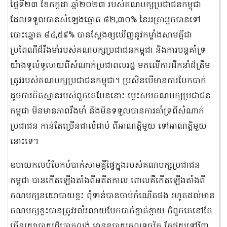
ថ្ងៃទី២៣ ខែកក្កដា ឆ្នាំ២០២៣ របស់គណបក្សប្រជាជនកម្ពុជា
ដែលទទួលបានសំឡេងឆ្នោត ៨២,៣០% នៃអត្រាអ្នកបានទៅ
បោះឆ្នោត ៨៤,៥៩% បានស្តែងឲ្យឃើញនូវកម្លាំងសាមគ្គីជា
ប្រពៃណីដ៏រឹងមាំរបស់គណបក្សប្រជាជនកម្ពុជា និងការបន្តគាំទ្រ
យ៉ាងទូលំទូលាយពីសំណាក់ប្រជាពលរដ្ឋ មកលើការដឹកនាំដ៏ត្រឹម
ត្រូវរបស់គណបក្សប្រជាជនកម្ពុជា។ ប្រសិនបើមានការបែកបាក់
ដូចការគិតស្មានរបស់ពួកគេមែននោះ ម្លេះសមគណបក្សប្រជាជន
កម្ពុជា មិនមានភាពរឹងមាំ និងមិនទទួលបានការគាំទ្រពីសំណាក់
ប្រជាជន កាន់តែច្រើនជាលំដាប់ ពីអាណត្តិមួយ ទៅអាណត្តិមួយ
នោះទេ។
ឧបាយកលបំបែកបំបាក់សាមគ្គីផ្ទៃក្នុងរបស់គណបក្សប្រជាជន
កម្ពុជា បានកើតឡើងតាំងពីអតីតកាល ពោលគឺកើតឡើងតាំងពី
គណបក្សនយោបាយខ្លះ ពុំទាន់បានចាប់កំណើតផង រហូតដល់មាន
គណបក្សខ្លះបានត្រូវរលំរលាយបែកបាក់ខ្ចាត់ខ្ចាយ ក៏ពួកគេនៅតែ
ធ្វើនយោបាយដ៏ឆោតល្ងង់ មានឧបាយកលទុច្ចរិត តែផ្ទុយទៅវិញ