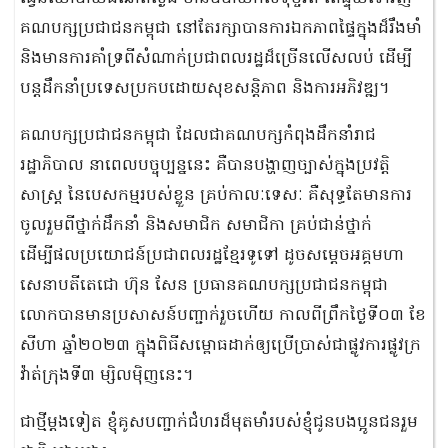
គណបក្សប្រជាជនកម្ពុជា នៅតែរក្សាបានការឯកភាពផ្ទៃក្នុងដ៏រឹងមាំ
និងមានការគាំទ្រពីសំណាក់ប្រជាពលរដ្ឋដ៏ច្រើនលើសលប់ ដើម្បី
បន្តដឹកនាំប្រទេសប្រកបដោយសុខសន្តិភាព និងការអភិវឌ្ឍ។
គណបក្សប្រជាជនកម្ពុជា ដែលជាគណបក្សកំពុងដឹកនាំរាជ
រដ្ឋាភិបាល នាពេលបច្ចុប្បន្ននេះ គឺបានបង្ហាញច្បាស់ក្នុងប្រវត្តិ
សាស្រ្ត នៃបេសកម្មរបស់ខ្លួន គ្រប់កាលៈទេសៈ គឺសុទ្ធតែមានការ
ចូលរួមពីថ្នាក់ដឹកនាំ និងសមាជិក សមាជិកា គ្រប់ជាន់ថ្នាក់
ដើម្បីផលប្រយោជន៍ប្រជាពលរដ្ឋខ្មែរទូទៅ ដូចសម្តេចអគ្គមហា
សេនាបតីតេជោ ហ៊ុន សែន ប្រធានគណបក្សប្រជាជនកម្ពុជា
លោកបានមានប្រសាសន៍បញ្ជាក់រួចហើយ កាលពីព្រឹកថ្ងៃទី០៣ ខែ
សីហា ឆ្នាំ២០២៣ ក្នុងពិធីសម្ពោធដាក់ឲ្យប្រើប្រាស់ជាផ្លូវការផ្លូវក្រ
វ៉ាត់ក្រុងទី៣ ម្សិលម៉ិញនេះ។
ជាថ្មីម្តងទៀត ខ្ញុំគូសបញ្ជាក់ជំហរដ៏មុតមាំរបស់ខ្ញុំជូនបងប្អូនជនរួម