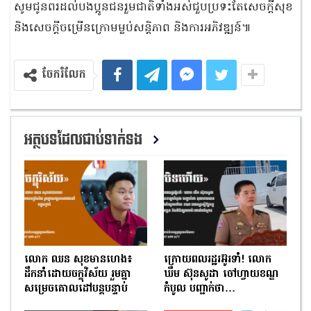
សូមជូនពរដល់បងប្អូនជនរួមជាតិទាំងអស់ជួបប្រទះតែសេចក្តីសុខ
និងសេចក្តីចម្រើនក្រោមម្លប់សន្តិភាព និងការអភិវឌ្ឍន៍៕
ចែករំលែក
អត្ថបទដែលជាប់ទាក់ទង
លោក ឈន សុខមានហេង៖
ក្រោយពលរដ្ឋរអ៊ូរទាំ! លោក
ដឹកនាំដោយចក្ខុវិស័យ រួមគ្នា
ឃឹម ស៊ុនសូដា ចៅហ្វាយខណ្ឌ
សម្រេចគោលដៅបន្តបន្ទាប់
កំបូល បញ្ជាក់ថា…