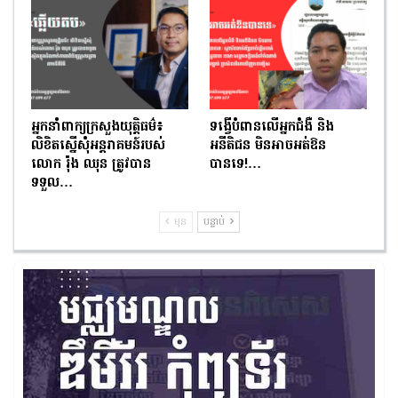
អ្នកនាំពាក្យក្រសួងយុត្តិធម៌៖
ទង្វើបំពានលើអ្នកជំងឺ និង
លិខិតស្នើសុំអន្តរាគមន៍របស់
អនីតិជន មិនអាចអត់ឱន
លោក រ៉ុង ឈុន ត្រូវបាន
បានទេ!…
ទទួល…
មុន
បន្ទាប់