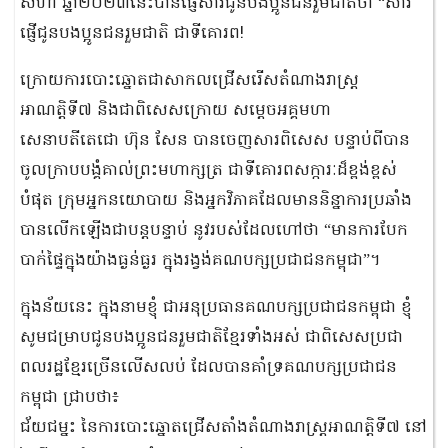
សីហា ឆ្នាំ២០២៣នេះបានផ្ញើសារជូនបងប្អូនជនរួមជាតិថា “សារ
ផ្ញើជូនបងប្អូនជនរួមជាតិ ជាទីគោរព!
ក្រោយការបោះឆ្នោតជាសាកលជ្រើសរើសតំណាងរាស្រ្ត
អាណត្តិទី៧ និងជាពិសេសក្រោយ សម្តេចអគ្គមហា
សេនាបតីតេជោ ហ៊ុន សែន បានចេញសារពិសេស បន្ទាប់ពីបាន
ចូលក្រាបបង្គំគាល់ព្រះមហាក្សត្រ ជាទីគោរពសក្ការៈដ៏ខ្ពង់ខ្ពស់
បំផុត ក្រុមអ្នកនយោបាយ និងអ្នកវិភាគដែលមាននិន្នាការប្រឆាំង
បានលើកឡើងជាបន្តបន្ទាប់ នូវរបស់ដែលហៅថា “មានការបែក
បាក់ផ្ទៃក្នុងយ៉ាងធ្ងន់ធ្ងរ ក្នុងរង្វង់គណបក្សប្រជាជនកម្ពុជា”។
ក្នុងន័យនេះ ក្នុងនាមខ្ញុំ ជាអនុប្រធានគណបក្សប្រជាជនកម្ពុជា ខ្ញុំ
សូមជម្រាបជូនបងប្អូនជនរួមជាតិខ្មែរទាំងអស់ ជាពិសេសប្រជា
ពលរដ្ឋខ្មែរច្រើនលើសលប់ ដែលបានគាំទ្រគណបក្សប្រជាជន
កម្ពុជា ជ្រាបថា៖
ជ័យជម្នះ នៃការបោះឆ្នោតជ្រើសតាំងតំណាងរាស្រ្តអាណត្តិទី៧ នៅ