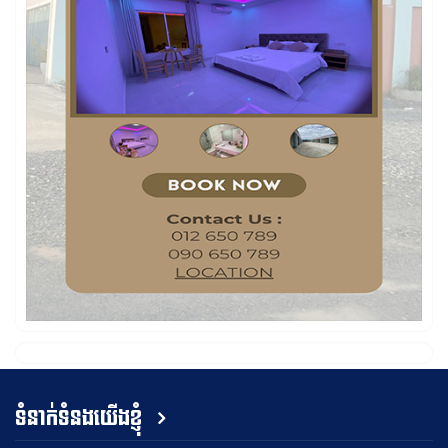
ទំនាក់ទំនងយើងខ្ញុំ