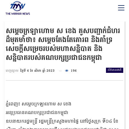
សម្តេចក្រឡាហោម ស ខេង គូសបញ្ជាក់ជំហរ
ដ៏មុតមាំថា៖ សម្ដេចតែងតែគោរព និងគាំទ្រ
សេចក្តីសម្រេចរបស់មហាសន្និបាត និង
សន្និបាតរបស់គណបក្សប្រជាជនកម្ពុជា
ព័ត៌មានជាតិ
ចេញផ្សាយ
ថ្ងៃទី 4 ខែ សីហា ឆ្នាំ 2023
194
ភ្នំពេញ៖ សម្តេចក្រឡាហោម ស ខេង
អនុប្រធានគណបក្សប្រជាជនកម្ពុជា
ឧបនាយករដ្ឋមន្រ្តី រដ្ឋមន្រ្តីក្រសួងមហាផ្ទៃ នៅថ្ងៃសុក្រ ទី០៤ ខែ