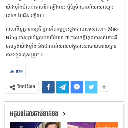
យ៉ាងខ្លាំងចំពោះការលើកឡើងនេះ ប៉ុន្តែមិនបាននិយាយឈ្មោះ
លោក បៃដិន ឡើយ។
កាលពីថ្ងៃព្រហស្បតិ៍ អ្នកនាំពាក្យក្រសួងការបរទេសលោក Mao
Ning បានប្រាប់អ្នកយកព័ត៌មាន ថា “សេចក្តីថ្លែងការណ៍នោះគឺ
ខុសឆ្គងយ៉ាងខ្លាំង និងជាការនិយាយបង្ខូចនយោបាយដោយគ្មាន
ការទទួលខុសត្រូវ”៕
879
ចែករំលែក
អត្ថបទដែលជាប់ទាក់ទង