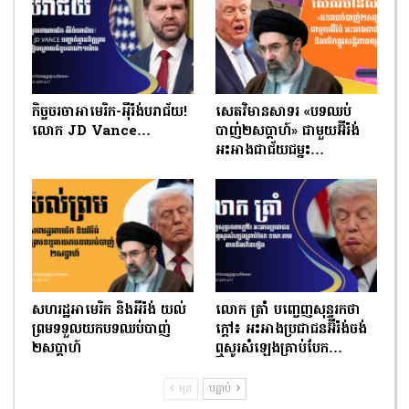
កិច្ចចរចាអាមេរិក-អ៉ីរ៉ង់បរាជ័យ!
សេតវិមានសាទរ «បទឈប់
លោក JD Vance…
បាញ់២សប្ដាហ៍» ជាមួយអ៊ីរ៉ង់
អះអាងជាជ័យជម្នះ…
សហរដ្ឋអាមេរិក និងអីរ៉ង់ យល់
លោក ត្រាំ បញ្ចេញសុន្ទរកថា
ព្រមទទួលយកបទឈប់បាញ់
ក្តៅ៖ អះអាងប្រជាជនអ៊ីរ៉ង់ចង់
២សប្ដាហ៍
ឮសូរសំឡេងគ្រាប់បែក…
មុន
បន្ទាប់