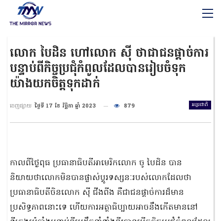
លោក បៃដិន ហៅលោក ស៊ី ថាជាជនផ្តាច់ការ
បន្ទាប់ពីកិច្ចប្រជុំកំពូលដែលបានរៀបចំទុក
យ៉ាងយកចិត្តទុកដាក់
អន្តរជាតិ
ចេញផ្សាយ
ថ្ងៃទី 17 ខែ វិច្ឆិកា ឆ្នាំ 2023
879
កាលពីថ្ងៃពុធ ប្រធានាធិបតីអាមេរិកលោក ចូ បៃដិន បាន
និយាយថាលោកមិនបានផ្លាស់ប្តូរទស្សនៈរបស់លោកដែលថា
ប្រធានាធិបតីចិនលោក ស៊ី ជីងពីង គឺជាជនផ្តាច់ការដ៏មាន
ប្រសិទ្ធភាពនោះទេ ហើយការអត្ថាធិប្បាយអាចនឹងកើតមាននៅ