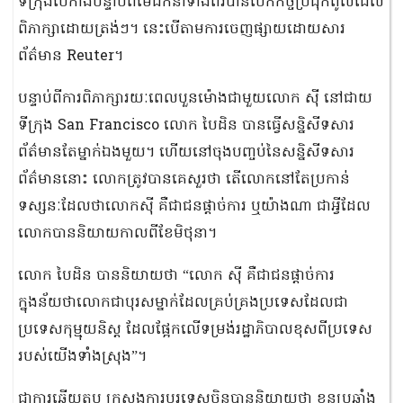
ទីក្រុងប៉េកាំងបន្ទាប់ពីមេដឹកនាំទាំងពីរបានបើកកិច្ចប្រជុំកំពូលដែល
ពិភាក្សាដោយត្រង់ៗ។ នេះបើតាមការចេញផ្សាយដោយសារ
ព័ត៌មាន Reuter។
បន្ទាប់​ពី​ការ​ពិភាក្សា​រយៈពេល​បួន​ម៉ោង​ជាមួយ​លោក ស៊ី នៅ​ជាយ​
ទីក្រុង San Francisco លោក បៃដិន បាន​ធ្វើ​សន្និសីទ​សារ
ព័ត៌មាន​តែម្នាក់ឯង​មួយ។ ហើយនៅចុងបញ្ចប់នៃសន្និសីទសារ
ព័ត៌មាននោះ លោកត្រូវបានគេសួរថា តើលោកនៅតែប្រកាន់
ទស្សនៈដែលថាលោកស៊ី គឺជាជនផ្តាច់ការ ឬយ៉ាងណា ជាអ្វីដែល
លោកបាននិយាយកាលពីខែមិថុនា។
លោក បៃដិន បាននិយាយថា “លោក ស៊ី គឺជាជនផ្តាច់ការ
ក្នុងន័យថាលោកជាបុរសម្នាក់ដែលគ្រប់គ្រងប្រទេសដែលជា
ប្រទេសកុម្មុយនិស្ត ដែលផ្អែកលើទម្រង់រដ្ឋាភិបាលខុសពីប្រទេស
របស់យើងទាំងស្រុង”។
ជាការឆ្លើយតប ក្រសួងការបរទេសចិនបាននិយាយថា ខ្លួនប្រឆាំង