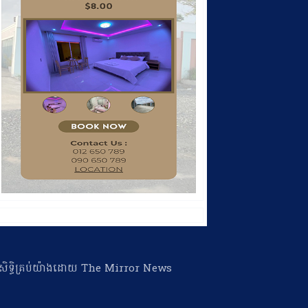
ា​សិទ្ធិ​គ្រប់​យ៉ាង​ដោយ​ The Mirror News