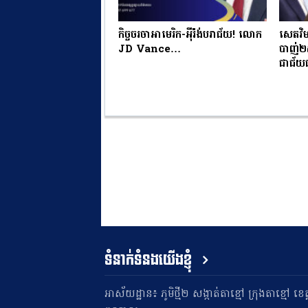
កិច្ចចរចាអាមេរិក-អ៉ីរ៉ង់បរាជ័យ! លោក
សេតវិ
JD Vance…
បាញ់២ស
ជាជ័យ
ទំនាក់ទំនងយើងខ្ញុំ
អាស័យដ្ឋាន៖ ភូមិថ្មី២ សង្កាត់តាខ្មៅ ក្រុងតាខ្មៅ ខេត្