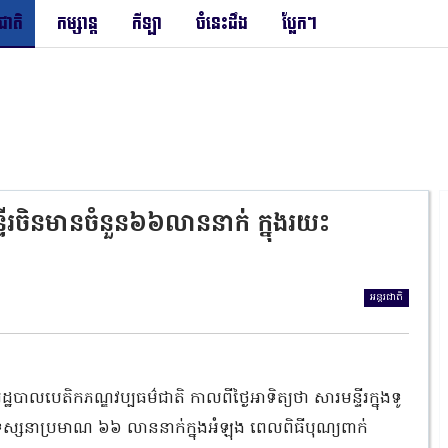
រជាតិ
កម្សាន្ត
កីឡា
ចំនេះដឹង
ប្លែកៗ
ទីរចិនមានចំនួន៦៦លាននាក់ ក្នុងរយះ
អន្តរជាតិ
បេតិកភណ្ឌវប្បធម៌ជាតិ កាលពីថ្ងៃអាទិត្យថា សារមន្ទីរក្នុងទូ
្សនាប្រមាណ ៦៦ លាននាក់ក្នុងអំឡុង ពេលពិធីបុណ្យពាក់