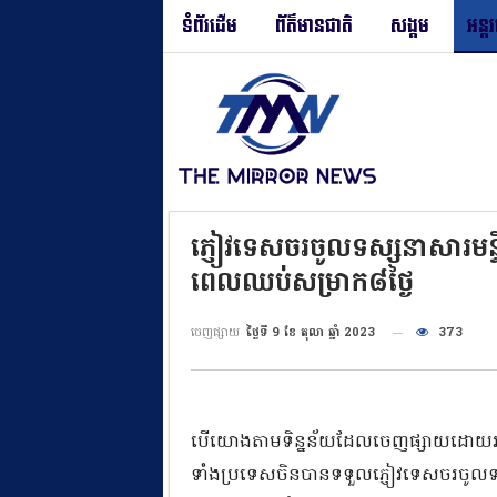
ទំព័រដើម
ព័ត៌មានជាតិ
សង្គម
អន្ត
ភ្ញៀវទេសចរចូលទស្សនាសារមន្
ពេលឈប់សម្រាក៨ថ្ងៃ
ចេញផ្សាយ
ថ្ងៃទី 9 ខែ តុលា ឆ្នាំ 2023
373
បើយោងតាមទិន្នន័យដែលចេញផ្សាយដោយរដ្ឋបាល
ទាំងប្រទេសចិនបានទទួលភ្ញៀវទេសចរចូលទស