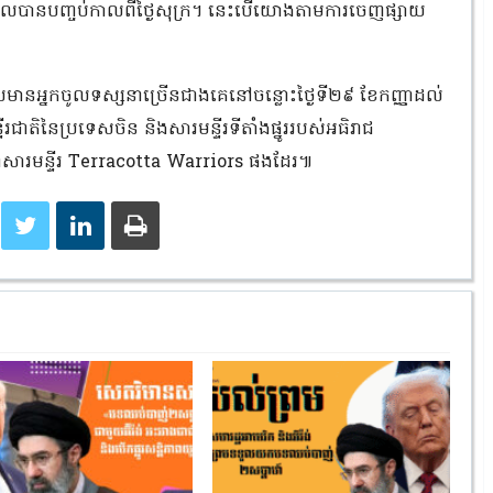
តិដែលបានបញ្ចប់កាលពីថ្ងៃសុក្រ។ នេះបើយោងតាមការចេញផ្សាយ
ែលមានអ្នកចូលទស្សនាច្រើនជាងគេនៅចន្លោះថ្ងៃទី២៩ ខែកញ្ញាដល់
ទីរជាតិនៃប្រទេសចិន និងសារមន្ទីរទីតាំងផ្នូររបស់អធិរាជ
ាសារមន្ទីរ Terracotta Warriors ផងដែរ៕