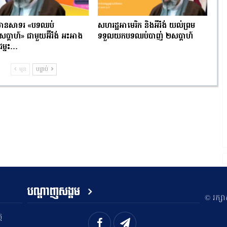
មានសាទរ «បទឈប់
សហរដ្ឋអាមេរិក និងអីរ៉ង់ យល់ព្រម
ប្ដាហ៍» ជាមួយអ៊ីរ៉ង់ អះអាង
ទទួលយកបទឈប់បាញ់ ២សប្ដាហ៍
ជម្នះ…
មុន
បន្ទាប់
បណ្តាញសង្គម
​© រក្ស
ត