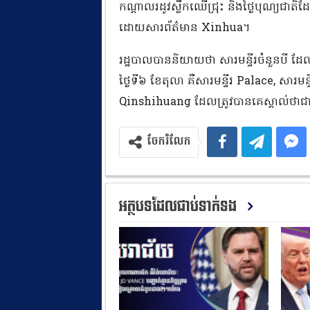
កណ្តាលរដូវស្លឹកឈើជ្រុះ និងថ្ងៃបុណ្យជា
ដោយសារព័ត៌មាន Xinhua។
រដ្ឋបាលបាននិយាយថា សារមន្ទីរចំនួនបី ដ
ថ្ងៃទី៦ ខែតុលា គឺសារមន្ទីរ Palace, សារមន្
Qinshihuang ដែលត្រូវបានគេស្គាល់ថាជ
ចែករំលែក
អត្ថបទដែលជាប់ទាក់ទង